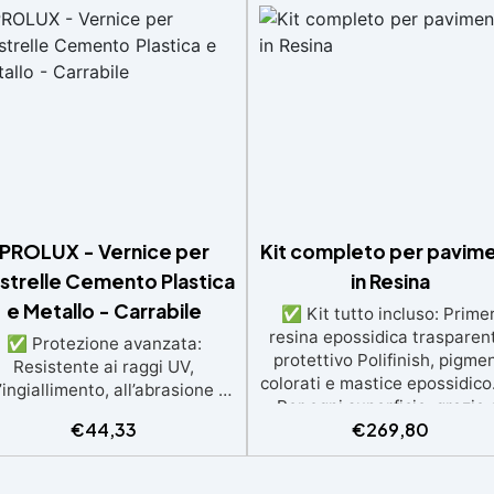
PROLUX - Vernice per
Kit completo per pavime
astrelle Cemento Plastica
in Resina
e Metallo - Carrabile
✅ Kit tutto incluso: Primer
resina epossidica trasparen
✅ Protezione avanzata:
protettivo Polifinish, pigmen
Resistente ai raggi UV,
colorati e mastice epossidic
l’ingiallimento, all’abrasione e
Per ogni superficie: grazie 
i agenti atmosferici, si applica
€
44,33
€
269,80
primer universale è applicab
direttamente su piastrelle
sia su calcestruzzo, piastrell
cemento metallo o altre
superfici irregolari o
erfici. ✅ Adatta per ambienti