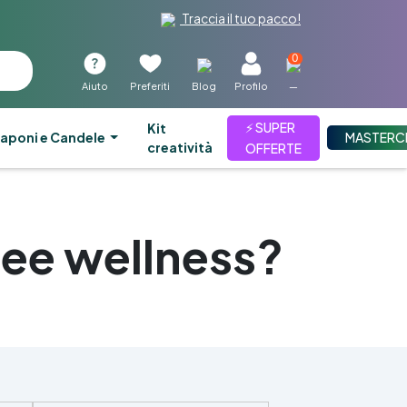
Traccia il tuo pacco!
0
Aiuto
Preferiti
Blog
Profilo
—
⚡ SUPER
kit
aponi e Candele
MASTERC
creatività
OFFERTE
ree wellness?