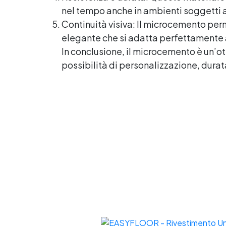
s
nel tempo anche in ambienti soggetti a 
D
Continuità visiva: Il microcemento perm
m
elegante che si adatta perfettamente 
In conclusione, il microcemento è un’ott
possibilità di personalizzazione, dura