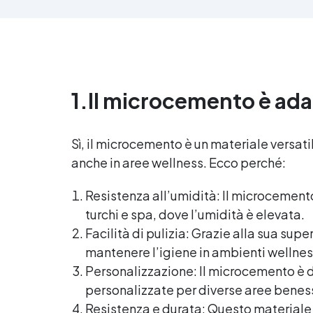
pavimento con una finitura
resistente, uniforme e
personalizzabile. Si applica
facilmente a rullo e aderisce
anche su superfici difficili anche
verticali. Riempie crepe e
1.
Il microcemento è ada
irregolarità del pavimento.
cla
Rinnovandolo con una sola
pe
passata. 🔹 Senza demolizioni,
q
su qualsiasi superficie edile:
l
Sì, il microcemento è un materiale versati
piastrelle, cemento, cotto,
anche in aree wellness. Ecco perché:
calcestruzzo.🔹 Perfetta
adesione anche su superfici
Resistenza all’umidità: Il microcemen
umide, irregolari o
e
turchi e spa, dove l’umidità è elevata.
danneggiate.🔹 Colorabile a
piacere si applica con un
op
Facilità di pulizia: Grazie alla sua supe
semplice ruolo o pennello🔹
mantenere l’igiene in ambienti wellnes
Resistente al calpestio ed anche
Personalizzazione: Il microcemento è di
carrabile (2 mani).🔹
Asciugatura rapida: già
R
personalizzate per diverse aree benes
calpestabile il giorno successivo
Resistenza e durata: Questo materiale è