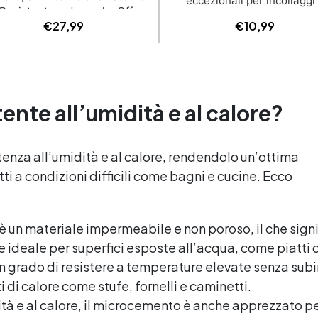
eccezionali per incollaggi
esistente e durevole: Offre
stuccature. ✅ Ottima adesi
€
27,99
€
10,99
stenza agli agenti atmosferici,
Perfetto per marmi, graniti, p
ggi UV, umidità, abrasione e
naturali e artificiali. ✅ Resis
rgenti aggressivi. ✅ Finitura
alle intemperie: Inalterabile 
tinata ed estetica elegante:
condizioni atmosferiche 
onibile in colori RAL e NCS su
resistente agli UV. ✅ Applica
richiesta, con una finitura
verticali: Ideale per applicaz
ente all’umidità e al calore?
pirante e resistente. ✅ Facile
verticali, senza rischio di col
plicazione e manutenzione:
✅ Facile da usare: Miscelaz
onocomponente, si applica
semplice con rapporto 100:5
stenza all’umidità e al calore, rendendolo un’ottima
acilmente e garantisce una
risultati ottimali.
ti a condizioni difficili come bagni e cucine. Ecco
lizia semplice e duratura. ✅
Certificato per sicurezza:
orme alle normative HACCP e
atura CE secondo EN 1504-2,
 è un materiale impermeabile e non poroso, il che sign
eale anche per ambienti con
e ideale per superfici esposte all’acqua, come piatti 
alimenti.
in grado di resistere a temperature elevate senza sub
i di calore come stufe, fornelli e caminetti.
dità e al calore, il microcemento è anche apprezzato pe