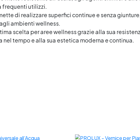
econdo EN 1504-2 e relativa
frequenti utilizzi.
ichiarazione di Prestazione
ette di realizzare superfici continue e senza giuntur
(DoP) ✅ Facile da Usare,
iscela i 2 componenti (2 : 1)
agli ambienti wellness.
comodamente predosati
ima scelta per aree wellness grazie alla sua resistenza 
ta nel tempo e alla sua estetica moderna e continua.