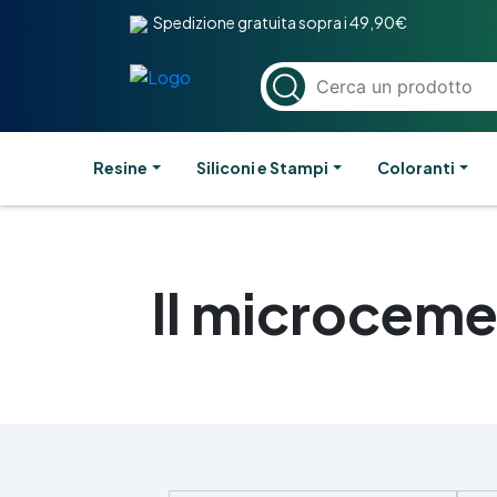
Spedizione gratuita sopra i 49,90€
Resine
Siliconi e Stampi
Coloranti
Il microceme