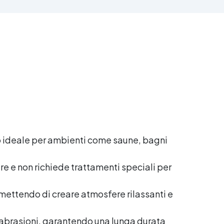
eta
i,
tiva
i
tura
 in
a
 di
o ideale per ambienti come saune, bagni
lire e non richiede trattamenti speciali per
rmettendo di creare atmosfere rilassanti e
e abrasioni, garantendo una lunga durata