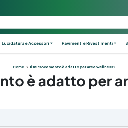
Lucidatura e Accessori
Pavimenti e Rivestimenti
S
Home
Il microcemento è adatto per aree wellness?
nto è adatto per a