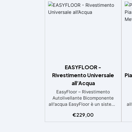
EASYFLOOR -
Rivestimento Universale
Pi
all’Acqua
EasyFloor – Rivestimento
Autolivellante Bicomponente
all'acqua EasyFloor è un sistema
al
bicomponente autolivellante
agl
€
229,00
colorabile a piacere, Traspirante
e ideale per rinnovare
rapidamente qualsiasi
sup