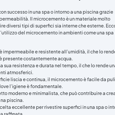
con successo in una spa o intorno a una piscina grazie
impermeabilità. Il microcemento è un materiale molto
tire diversi tipi di superfici sia interne che esterne. Ecc
 l’utilizzo del microcemento in ambienti come una spa
è impermeabile e resistente all’umidità, il che lo ren
ve è presente costantemente acqua.
a sua resistenza e durata nel tempo, il che lo rende un
nti atmosferici.
erficie liscia e continua, il microcemento è facile da p
ove l’igiene è fondamentale.
etto moderno e minimalista, che può contribuire a cr
na piscina.
elta eccellente per rivestire superfici in una spa o in
a raffinata.