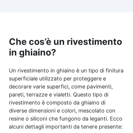
crepe e irregolarità del pavimento.
Rinnovandolo con una sola passata. 🔹 Senza
demolizioni, su qualsiasi superficie edile:
piastrelle, cemento, cotto, calcestruzzo.🔹
Perfetta adesione anche su superfici umide,
irregolari o danneggiate.🔹 Colorabile a piacere
Che cos’è un rivestimento
si applica con un semplice ruolo o pennello🔹
Resistente al calpestio ed anche carrabile (2
in ghiaino?
mani).🔹 Asciugatura rapida: già calpestabile il
giorno successivo
Un rivestimento in ghiaino è un tipo di finitura
superficiale utilizzato per proteggere e
decorare varie superfici, come pavimenti,
pareti, terrazze e vialetti. Questo tipo di
rivestimento è composto da ghiaino di
diverse dimensioni e colori, mescolato con
resine o siliconi che fungono da leganti. Ecco
alcuni dettagli importanti da tenere presente: