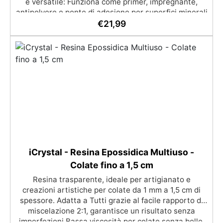
e versatile: Funziona come primer, impregnante,
indicazione, poiché la quantità del prodotto è
antipolvere e ponte di adesione per superfici minerali
calcolata in base a questo consumo. ​
e calcestruzzo. ✅ Penetrazione profonda e
€
21,99
consolidamento: Garantisce un'adesione uniforme e
duratura, riducendo porosità e migliorando la
resistenza del supporto. ✅ Compatibilità universale:
Sovraverniciabile con qualsiasi sistema resinoso
senza alterare il colore del supporto o creare effetto
bagnato. ✅ Facilità d’uso e monocomponente:
Applicazione semplice e rapida, con residuo secco al
24% per risultati estetici e funzionali ottimali.
iCrystal - Resina Epossidica Multiuso -
Colate fino a 1,5 cm
Resina trasparente, ideale per artigianato e
creazioni artistiche per colate da 1 mm a 1,5 cm di
spessore. Adatta a Tutti grazie al facile rapporto di
miscelazione 2:1, garantisce un risultato senza
imperfezioni Bassa viscosità per colate senza bolle,