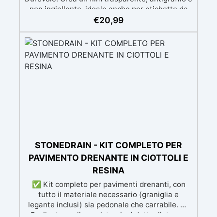
non ingiallente, ideale anche per etichette da
esterno. ✅ Facile Applicazione: Compatibile
€
20,99
con carta, resina e materiali incorporati come
luci LED. ✅ Resistenza Termica e Dielettrica:
da -40°C a +80°C , con ottima capacità isolanti
anche di circuiti elettrici ✅ Aspetto Lucido:
Finitura brillante e senza bolle per risultati
professionali.
STONEDRAIN - KIT COMPLETO PER
PAVIMENTO DRENANTE IN CIOTTOLI E
RESINA
✅ Kit completo per pavimenti drenanti, con
tutto il materiale necessario (graniglia e
legante inclusi) sia pedonale che carrabile. ✅
Facile da applicare: istruzioni dettagliate per