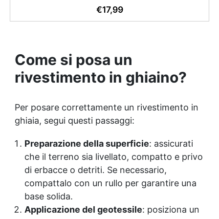
compatibile con legno, silicone, vetro, metallo e altri
€
17,99
materiali. Certificata post-catalisi atossica e sicura
per il contatto con la pelle, Bpa Free e senza Solventi
(Voc Free) Superficie lucida, autolivellante e con filtri
UV anti-ingiallimento per una finitura durevole e
Come si posa un
brillante.
rivestimento in ghiaino?
Per posare correttamente un rivestimento in
ghiaia, segui questi passaggi:
Preparazione della superficie
: assicurati
che il terreno sia livellato, compatto e privo
di erbacce o detriti. Se necessario,
compattalo con un rullo per garantire una
base solida.
Applicazione del geotessile
: posiziona un