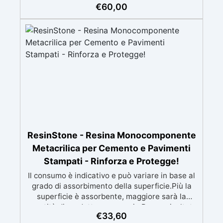
€
60,00
risultati impeccabili, senza bisogno di
esperienza, con assistenza video/telefonica
gratuita ✅ Economico e Veloce: rinnova le
superfici con una spesa minima, evitando
costosi lavori di ripristino, in appena 24h ✅
Versatile e personalizzabile: adatto a cemento,
calcestruzzo, vecchie pavimentazioni e terra
battuta (previa consulenza). ✅ Resine
resistenti nel tempo: le resine ad alta
tecnologia garantiscono resistenza all'usura e
stabilità del colore negli anni
ResinStone - Resina Monocomponente
Metacrilica per Cemento e Pavimenti
Stampati - Rinforza e Protegge!
Il consumo è indicativo e può variare in base al
grado di assorbimento della superficie.Più la
superficie è assorbente, maggiore sarà la
quantità di prodotto necessaria.Per un risultato
€
33,60
ottimale, consigliamo di acquistare una