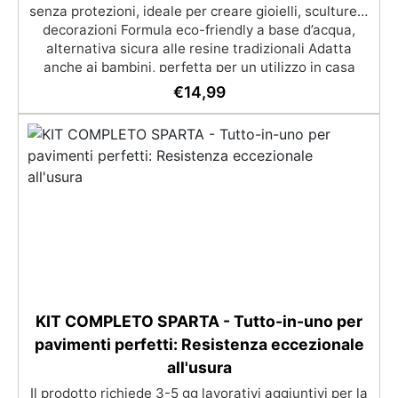
senza protezioni, ideale per creare gioielli, sculture e
decorazioni Formula eco-friendly a base d’acqua,
alternativa sicura alle resine tradizionali Adatta
anche ai bambini, perfetta per un utilizzo in casa
senza rischi Multiuso e versatile, pronta in soli 30
€
14,99
minuti per creazioni rapide e personalizzabili.
KIT COMPLETO SPARTA - Tutto-in-uno per
pavimenti perfetti: Resistenza eccezionale
all'usura
Il prodotto richiede 3-5 gg lavorativi aggiuntivi per la