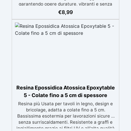
garantendo opere durature, vibranti e senza
ingiallimenti nel tempo Bassa viscosità e
€
8,99
formula anti-bolle per risultati impeccabili,
perfetti per colate di stampi e inglobamenti
Certificata Atossica post catalisi per contatto
con la pelle, BPA free e VoC Free
Resina Epossidica Atossica Epoxytable
5 - Colate fino a 5 cm di spessore
Resina più Usata per tavoli in legno, design e
bricolage, adatta a colate fino a 5 cm.
Bassissima esotermia per lavorazioni sicure e
senza surriscaldamenti. Resistente a graffi e
ingiallimento grazie ai filtri UV e all'alta qualità