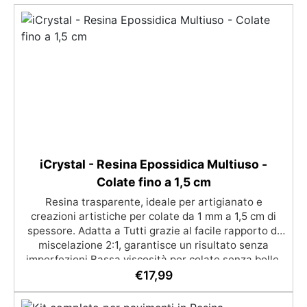
iCrystal - Resina Epossidica Multiuso -
Colate fino a 1,5 cm
Resina trasparente, ideale per artigianato e
creazioni artistiche per colate da 1 mm a 1,5 cm di
spessore. Adatta a Tutti grazie al facile rapporto di
miscelazione 2:1, garantisce un risultato senza
imperfezioni Bassa viscosità per colate senza bolle,
compatibile con legno, silicone, vetro, metallo e altri
€
17,99
materiali. Certificata post-catalisi atossica e sicura
per il contatto con la pelle, Bpa Free e senza Solventi