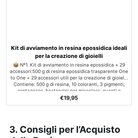
Kit di avviamento in resina epossidica ideali
per la creazione di gioielli
📦 Nº1. Kit di avviamento in resina epossidica + 29
accessori:500 g di resina epossidica trasparente One
to One + 29 accessori utili per la creazione di gioielli.
Contiene: 500 g di resina, 10 coloranti, 3 pigmenti,
contagocce, bastoncini per miscelare, guanti e
bicchieri. 📦 Nº2. Kit di avviamento in resina
€
19,95
epossidica + 100 accessori:500 g di resina epossidica
trasparente One to One + 100 accessori utili per la
creazione di gioielli. Contiene: 500 g di resina, 12
additivi decorativi, fiori secchi, stampo in silicone per
3. Consigli per l’Acquisto
lettere, portachiavi, punte per minitrapano, oltre 100
pezzi.