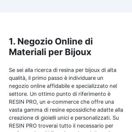
Facilissima da usare: rapporto di miscelazione
intuitivo basta mescolare i 2 componenti in
parti uguali Versatile e creativa: adatta per
colate, rivestimenti e colorabile a piacere.
Resistente : lucentezza duratura e alta
resistenza a graffi e umidità.
1. Negozio Online di
Materiali per Bijoux
Se sei alla ricerca di
resina per bijoux
di alta
qualità, il primo passo è individuare un
negozio online affidabile e specializzato nel
settore. Un ottimo punto di riferimento è
RESIN PRO, un e-commerce che offre una
vasta gamma di resine epossidiche adatte alla
creazione di gioielli unici e personalizzati. Su
RESIN PRO troverai tutto il necessario per