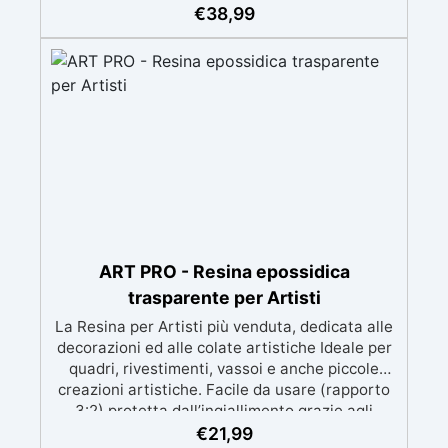
meccanica. Bassa viscosità per eliminare bolle
€
38,99
d'aria e ottenere finiture lisce. Sicura, atossica,
BPA/VOC free e certificata per il contatto
prolungato con la pelle.
ART PRO - Resina epossidica
trasparente per Artisti
La Resina per Artisti più venduta, dedicata alle
decorazioni ed alle colate artistiche Ideale per
quadri, rivestimenti, vassoi e anche piccole
creazioni artistiche. Facile da usare (rapporto
3:2) protetta dall’ingiallimento grazie agli
speciali filtri UV Formula densa : non cola via,
€
21,99