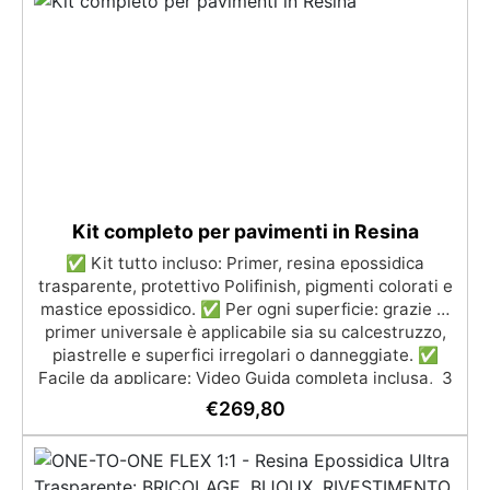
(Voc Free) Superficie lucida, autolivellante e con filtri
UV anti-ingiallimento per una finitura durevole e
brillante.
Kit completo per pavimenti in Resina
✅ Kit tutto incluso: Primer, resina epossidica
trasparente, protettivo Polifinish, pigmenti colorati e
mastice epossidico. ✅ Per ogni superficie: grazie al
primer universale è applicabile sia su calcestruzzo,
piastrelle e superfici irregolari o danneggiate. ✅
Facile da applicare: Video Guida completa inclusa, 3
semplici passaggi, dalla preparazione della superficie
€
269,80
alla finitura protettiva antigraffio. ✅ Risultati
professionali: Sistema autolivellante, resistente ai
raggi UV, duraturo e con finitura lucida o satinata. ✅