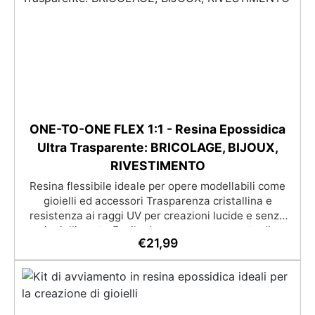
Personalizzabile: Disponibile in kit per metrature da
2m² a 100m², con una vasta gamma di pigmenti
selezionabili.
ONE-TO-ONE FLEX 1:1 - Resina Epossidica
Ultra Trasparente: BRICOLAGE, BIJOUX,
RIVESTIMENTO
Resina flessibile ideale per opere modellabili come
gioielli ed accessori Trasparenza cristallina e
resistenza ai raggi UV per creazioni lucide e senza
ingiallimento Facile da usare con rapporto di
€
21,99
miscelazione 1:1 e lunga lavorabilità per dettagli
precisi Compatibile con coloranti in pasta o polvere
per personalizzazioni infinite Sicura e certificata,
BPA Free, priva di solventi e inodore, prodotta al
100% in Italia.