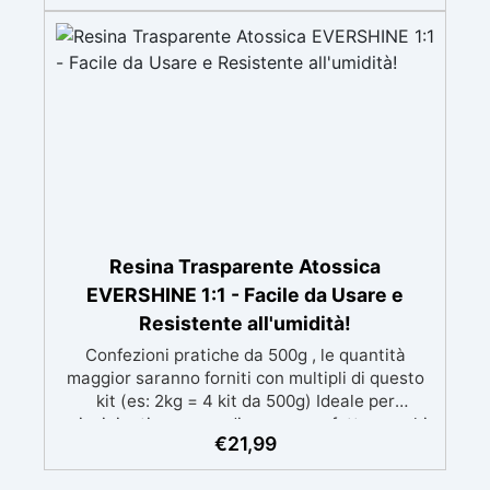
mantenendo i design precisi e puliti. Indurisce
in 12-24h garantendo una superficie lucida e
brillante
Resina Trasparente Atossica
EVERSHINE 1:1 - Facile da Usare e
Resistente all'umidità!
Confezioni pratiche da 500g , le quantità
maggior saranno forniti con multipli di questo
kit (es: 2kg = 4 kit da 500g) Ideale per
principianti: a prova di errore, perfetta per chi
€
21,99
inizia. Sempre lucida: garantisce una finitura
brillante e uniforme in ogni condizione.