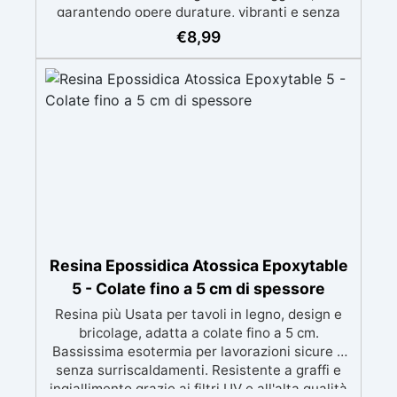
garantendo opere durature, vibranti e senza
ingiallimenti nel tempo Bassa viscosità e
€
8,99
formula anti-bolle per risultati impeccabili,
perfetti per colate di stampi e inglobamenti
Certificata Atossica post catalisi per contatto
con la pelle, BPA free e VoC Free
Resina Epossidica Atossica Epoxytable
5 - Colate fino a 5 cm di spessore
Resina più Usata per tavoli in legno, design e
bricolage, adatta a colate fino a 5 cm.
Bassissima esotermia per lavorazioni sicure e
senza surriscaldamenti. Resistente a graffi e
ingiallimento grazie ai filtri UV e all'alta qualità