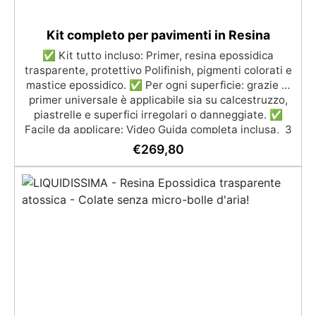
Kit completo per pavimenti in Resina
✅ Kit tutto incluso: Primer, resina epossidica
trasparente, protettivo Polifinish, pigmenti colorati e
mastice epossidico. ✅ Per ogni superficie: grazie al
primer universale è applicabile sia su calcestruzzo,
piastrelle e superfici irregolari o danneggiate. ✅
Facile da applicare: Video Guida completa inclusa, 3
semplici passaggi, dalla preparazione della superficie
€
269,80
alla finitura protettiva antigraffio. ✅ Risultati
professionali: Sistema autolivellante, resistente ai
raggi UV, duraturo e con finitura lucida o satinata. ✅
Personalizzabile: Disponibile in kit per metrature da
2m² a 100m², con una vasta gamma di pigmenti
selezionabili.