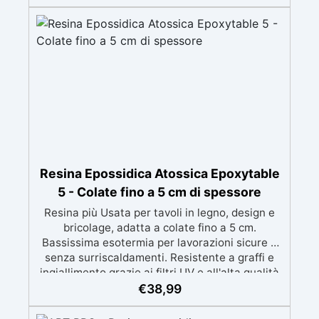
perfetti per colate di stampi e inglobamenti
Certificata Atossica post catalisi per contatto
con la pelle, BPA free e VoC Free
Resina Epossidica Atossica Epoxytable
5 - Colate fino a 5 cm di spessore
Resina più Usata per tavoli in legno, design e
bricolage, adatta a colate fino a 5 cm.
Bassissima esotermia per lavorazioni sicure e
senza surriscaldamenti. Resistente a graffi e
ingiallimento grazie ai filtri UV e all'alta qualità
meccanica. Bassa viscosità per eliminare bolle
€
38,99
d'aria e ottenere finiture lisce. Sicura, atossica,
BPA/VOC free e certificata per il contatto