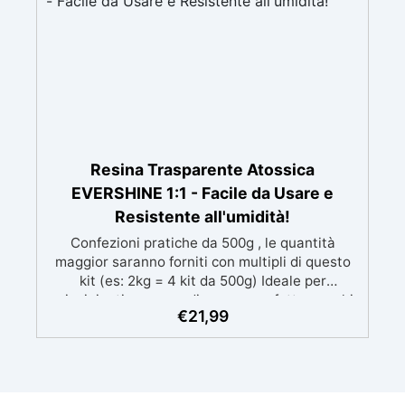
Resina Trasparente Atossica
EVERSHINE 1:1 - Facile da Usare e
Resistente all'umidità!
Confezioni pratiche da 500g , le quantità
maggior saranno forniti con multipli di questo
kit (es: 2kg = 4 kit da 500g) Ideale per
principianti: a prova di errore, perfetta per chi
€
21,99
inizia. Sempre lucida: garantisce una finitura
brillante e uniforme in ogni condizione.
Facilissima da usare: rapporto di miscelazione
intuitivo basta mescolare i 2 componenti in
parti uguali Versatile e creativa: adatta per