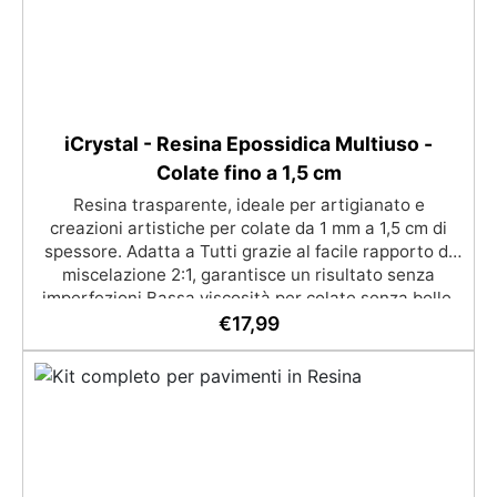
iCrystal - Resina Epossidica Multiuso -
Colate fino a 1,5 cm
Resina trasparente, ideale per artigianato e
creazioni artistiche per colate da 1 mm a 1,5 cm di
spessore. Adatta a Tutti grazie al facile rapporto di
miscelazione 2:1, garantisce un risultato senza
imperfezioni Bassa viscosità per colate senza bolle,
compatibile con legno, silicone, vetro, metallo e altri
€
17,99
materiali. Certificata post-catalisi atossica e sicura
per il contatto con la pelle, Bpa Free e senza Solventi
(Voc Free) Superficie lucida, autolivellante e con filtri
UV anti-ingiallimento per una finitura durevole e
brillante.