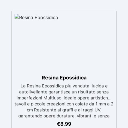
Resina Epossidica
La Resina Epossidica più venduta, lucida e
autolivellante garantisce un risultato senza
imperfezioni Multiuso: ideale opere artistiche,
tavoli e piccole creazioni con colate da 1 mm a 2
cm Resistente ai graffi e ai raggi UV,
garantendo opere durature, vibranti e senza
ingiallimenti nel tempo Bassa viscosità e
€
8,99
formula anti-bolle per risultati impeccabili,