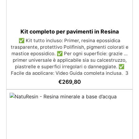
Kit completo per pavimenti in Resina
✅ Kit tutto incluso: Primer, resina epossidica
trasparente, protettivo Polifinish, pigmenti colorati e
mastice epossidico. ✅ Per ogni superficie: grazie al
primer universale è applicabile sia su calcestruzzo,
piastrelle e superfici irregolari o danneggiate. ✅
Facile da applicare: Video Guida completa inclusa, 3
semplici passaggi, dalla preparazione della superficie
€
269,80
alla finitura protettiva antigraffio. ✅ Risultati
professionali: Sistema autolivellante, resistente ai
raggi UV, duraturo e con finitura lucida o satinata. ✅
Personalizzabile: Disponibile in kit per metrature da
2m² a 100m², con una vasta gamma di pigmenti
selezionabili.