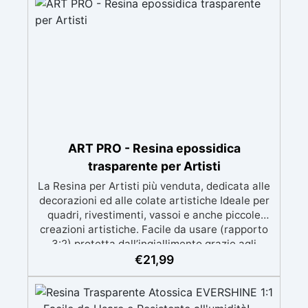
prolungato con la pelle.
ART PRO - Resina epossidica
trasparente per Artisti
La Resina per Artisti più venduta, dedicata alle
decorazioni ed alle colate artistiche Ideale per
quadri, rivestimenti, vassoi e anche piccole
creazioni artistiche. Facile da usare (rapporto
3:2) protetta dall’ingiallimento grazie agli
speciali filtri UV Formula densa : non cola via,
€
21,99
mantenendo i design precisi e puliti. Indurisce
in 12-24h garantendo una superficie lucida e
brillante