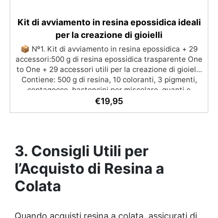
Kit di avviamento in resina epossidica ideali
per la creazione di gioielli
📦 Nº1. Kit di avviamento in resina epossidica + 29
accessori:500 g di resina epossidica trasparente One
to One + 29 accessori utili per la creazione di gioielli.
Contiene: 500 g di resina, 10 coloranti, 3 pigmenti,
contagocce, bastoncini per miscelare, guanti e
bicchieri. 📦 Nº2. Kit di avviamento in resina
€
19,95
epossidica + 100 accessori:500 g di resina epossidica
trasparente One to One + 100 accessori utili per la
creazione di gioielli. Contiene: 500 g di resina, 12
additivi decorativi, fiori secchi, stampo in silicone per
3. Consigli Utili per
lettere, portachiavi, punte per minitrapano, oltre 100
pezzi.
l’Acquisto di Resina a
Colata
Quando acquisti resina a colata, assicurati di