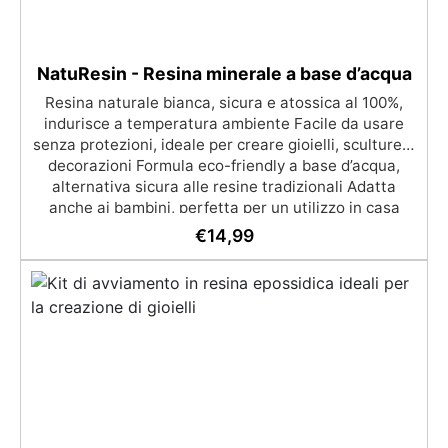
NatuResin - Resina minerale a base d’acqua
Resina naturale bianca, sicura e atossica al 100%,
indurisce a temperatura ambiente Facile da usare
senza protezioni, ideale per creare gioielli, sculture e
decorazioni Formula eco-friendly a base d’acqua,
alternativa sicura alle resine tradizionali Adatta
anche ai bambini, perfetta per un utilizzo in casa
senza rischi Multiuso e versatile, pronta in soli 30
€
14,99
minuti per creazioni rapide e personalizzabili.