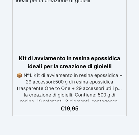
a diverse superfici, incluse vetroresina e
metallo, semplice da usare (rapporto 2 a 1).
Kit di avviamento in resina epossidica
ideali per la creazione di gioielli
📦 Nº1. Kit di avviamento in resina epossidica +
29 accessori:500 g di resina epossidica
trasparente One to One + 29 accessori utili per
la creazione di gioielli. Contiene: 500 g di
resina, 10 coloranti, 3 pigmenti, contagocce,
bastoncini per miscelare, guanti e bicchieri. 📦
€
19,95
Nº2. Kit di avviamento in resina epossidica +
100 accessori:500 g di resina epossidica
trasparente One to One + 100 accessori utili
per la creazione di gioielli. Contiene: 500 g di