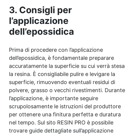
scelta. ✅ Perfetto per Ogni Spazio: Le tue creazioni
3. Consigli per
saranno ideali per decorare la casa, l'ufficio o come
regalo speciale per amici e familiari. ✅ Risultati
l’applicazione
Professionali: Grazie alla miscelazione precisa e agli
strumenti inclusi, otterrai un effetto finale da vera
dell’epossidica
opera d'arte.
Prima di procedere con l’applicazione
dell’epossidica, è fondamentale preparare
accuratamente la superficie su cui verrà stesa
la resina. È consigliabile pulire e levigare la
superficie, rimuovendo eventuali residui di
polvere, grasso o vecchi rivestimenti. Durante
l’applicazione, è importante seguire
scrupolosamente le istruzioni del produttore
per ottenere una finitura perfetta e duratura
nel tempo. Sul sito RESIN PRO è possibile
trovare guide dettagliate sull’applicazione