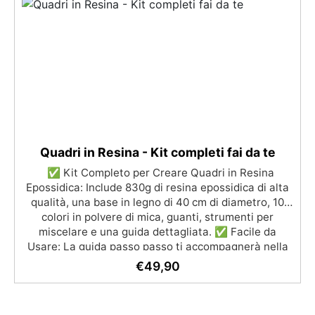
Quadri in Resina - Kit completi fai da te
✅ Kit Completo per Creare Quadri in Resina
Epossidica: Include 830g di resina epossidica di alta
qualità, una base in legno di 40 cm di diametro, 10
colori in polvere di mica, guanti, strumenti per
miscelare e una guida dettagliata. ✅ Facile da
Usare: La guida passo passo ti accompagnerà nella
creazione di opere d’arte straordinarie, dal mixaggio
€
49,90
della resina alla stratificazione dei colori. ✅ Arte
Astratta Unica: Crea quadri unici con effetti brillanti e
vibranti, personalizzando ogni pezzo con colori a tua