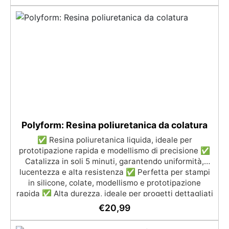
Resin Pro Academy - Via Fabio Filzi 18, 21020 – Taino
pendenti, braccialetti, anelli e altro. ✅ Facile
Applicazione: Immergi o utilizza un pennello per una
(VA) Posti disponibili: [stock_quantity id="196652"]
Aggiungi al carrello [video width="1280"
copertura uniforme e sicura.
height="720" mp4="https://www.resinpro.it/wp-
content/uploads/2023/04/RESIN-PRO-ACADEMY-
30SEC-720p.mp4"][/video] Aggiungi al carrello
Polyform: Resina poliuretanica da colatura
✅ Resina poliuretanica liquida, ideale per
prototipazione rapida e modellismo di precisione ✅
Catalizza in soli 5 minuti, garantendo uniformità,
lucentezza e alta resistenza ✅ Perfetta per stampi
in silicone, colate, modellismo e prototipazione
rapida ✅ Alta durezza, ideale per progetti dettagliati
e duraturi ✅ Colore Beige ma colorabile a piacere
€
20,99
sia da liquida che da solida