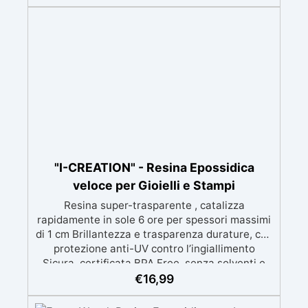
minimizzando le bolle d'aria per risultati
impeccabili. Compatibile con coloranti in pasta
o polvere, permettendo personalizzazioni
uniche Sicura, BPA Free, inodore e certificata
atossica post-catalisi, perfetta per creazioni
destinate al contatto diretto con la pelle.
"I-CREATION" - Resina Epossidica
veloce per Gioielli e Stampi
Resina super-trasparente , catalizza
rapidamente in sole 6 ore per spessori massimi
di 1 cm Brillantezza e trasparenza durature, con
protezione anti-UV contro l’ingiallimento
Sicura, certificata BPA Free, senza solventi e
inodore, prodotta al 100% in Italia Facile da
€
16,99
usare (rapporto 2:1) e lavorare, con bassa
viscosità per ridurre le bolle Ideale per gioielli,