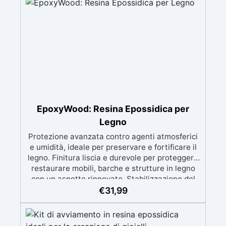
piccole colate, decorazioni e prototipazione
rapida.
EpoxyWood: Resina Epossidica per
Legno
Protezione avanzata contro agenti atmosferici
e umidità, ideale per preservare e fortificare il
legno. Finitura liscia e durevole per proteggere
restaurare mobili, barche e strutture in legno
con un aspetto rinnovato. Stabilizzazione del
legno senza bolle d’aria, perfetta per riprisitini e
€
31,99
riparazioni durevoli nel tempo. Elevata
resistenza chimica e meccanica, facilmente
colorabile per progetti creativi e robusti. Adatta