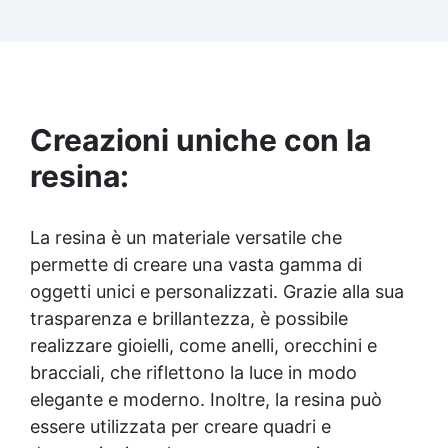
Facilissima da usare: rapporto di miscelazione
intuitivo basta mescolare i 2 componenti in
parti uguali Versatile e creativa: adatta per
colate, rivestimenti e colorabile a piacere.
Resistente : lucentezza duratura e alta
resistenza a graffi e umidità.
Creazioni uniche con la
resina:
La resina è un materiale versatile che
permette di creare una vasta gamma di
oggetti unici e personalizzati. Grazie alla sua
trasparenza e brillantezza, è possibile
realizzare gioielli, come anelli, orecchini e
bracciali, che riflettono la luce in modo
elegante e moderno. Inoltre, la resina può
essere utilizzata per creare quadri e