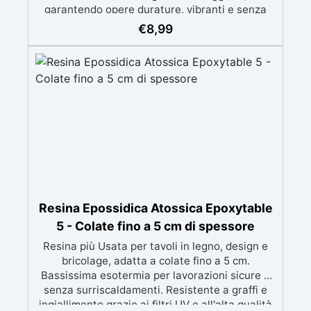
garantendo opere durature, vibranti e senza
ingiallimenti nel tempo Bassa viscosità e
€
8,99
formula anti-bolle per risultati impeccabili,
perfetti per colate di stampi e inglobamenti
Certificata Atossica post catalisi per contatto
con la pelle, BPA free e VoC Free
Resina Epossidica Atossica Epoxytable
5 - Colate fino a 5 cm di spessore
Resina più Usata per tavoli in legno, design e
bricolage, adatta a colate fino a 5 cm.
Bassissima esotermia per lavorazioni sicure e
senza surriscaldamenti. Resistente a graffi e
ingiallimento grazie ai filtri UV e all'alta qualità