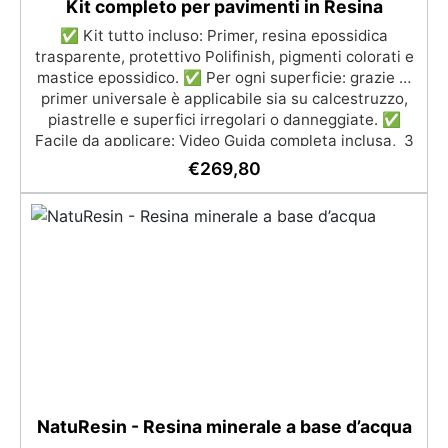
Kit completo per pavimenti in Resina
✅ Kit tutto incluso: Primer, resina epossidica
trasparente, protettivo Polifinish, pigmenti colorati e
mastice epossidico. ✅ Per ogni superficie: grazie al
primer universale è applicabile sia su calcestruzzo,
piastrelle e superfici irregolari o danneggiate. ✅
Facile da applicare: Video Guida completa inclusa, 3
semplici passaggi, dalla preparazione della superficie
€
269,80
alla finitura protettiva antigraffio. ✅ Risultati
professionali: Sistema autolivellante, resistente ai
raggi UV, duraturo e con finitura lucida o satinata. ✅
Personalizzabile: Disponibile in kit per metrature da
2m² a 100m², con una vasta gamma di pigmenti
selezionabili.
NatuResin - Resina minerale a base d’acqua