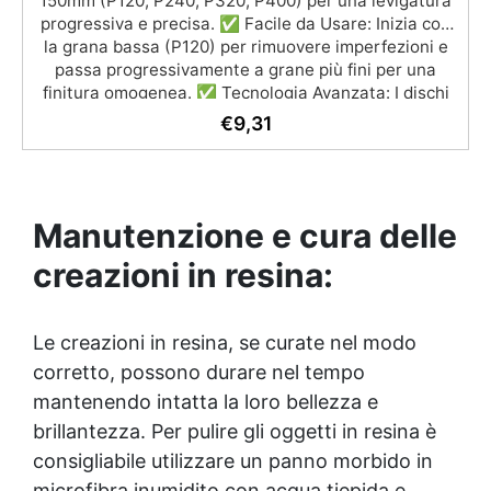
150mm (P120, P240, P320, P400) per una levigatura
progressiva e precisa. ✅ Facile da Usare: Inizia con
la grana bassa (P120) per rimuovere imperfezioni e
passa progressivamente a grane più fini per una
finitura omogenea. ✅ Tecnologia Avanzata: I dischi
retati favoriscono l'aspirazione della polvere,
€
9,31
garantendo un ambiente di lavoro pulito e una
finitura perfetta. ✅ Finitura Luminosa: Dopo l'uso dei
dischi, puoi lucidare con Gelcoat 3M per una
superficie liscia e lucida, o ottenere una finitura
Manutenzione e cura delle
satinata con Olio Cera Dura Satinata della Osmo. ✅
Ideale per Resina: Perfetto per creare superfici
creazioni in resina:
rifinite, lisce e professionali, anche per principianti.
Le creazioni in resina, se curate nel modo
corretto, possono durare nel tempo
mantenendo intatta la loro bellezza e
brillantezza. Per pulire gli oggetti in resina è
consigliabile utilizzare un panno morbido in
microfibra inumidito con acqua tiepida e