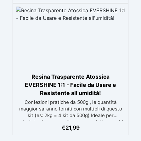
mantenendo i design precisi e puliti. Indurisce
in 12-24h garantendo una superficie lucida e
brillante
Resina Trasparente Atossica
EVERSHINE 1:1 - Facile da Usare e
Resistente all'umidità!
Confezioni pratiche da 500g , le quantità
maggior saranno forniti con multipli di questo
kit (es: 2kg = 4 kit da 500g) Ideale per
principianti: a prova di errore, perfetta per chi
€
21,99
inizia. Sempre lucida: garantisce una finitura
brillante e uniforme in ogni condizione.