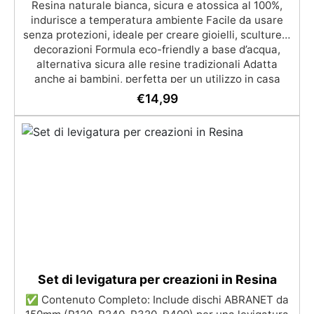
Resina naturale bianca, sicura e atossica al 100%,
indurisce a temperatura ambiente Facile da usare
senza protezioni, ideale per creare gioielli, sculture e
decorazioni Formula eco-friendly a base d’acqua,
alternativa sicura alle resine tradizionali Adatta
anche ai bambini, perfetta per un utilizzo in casa
senza rischi Multiuso e versatile, pronta in soli 30
€
14,99
minuti per creazioni rapide e personalizzabili.
Set di levigatura per creazioni in Resina
✅ Contenuto Completo: Include dischi ABRANET da