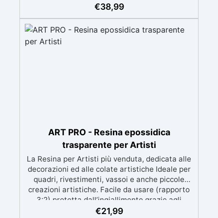
meccanica. Bassa viscosità per eliminare bolle
€
38,99
d'aria e ottenere finiture lisce. Sicura, atossica,
BPA/VOC free e certificata per il contatto
prolungato con la pelle.
ART PRO - Resina epossidica
trasparente per Artisti
La Resina per Artisti più venduta, dedicata alle
decorazioni ed alle colate artistiche Ideale per
quadri, rivestimenti, vassoi e anche piccole
creazioni artistiche. Facile da usare (rapporto
3:2) protetta dall’ingiallimento grazie agli
speciali filtri UV Formula densa : non cola via,
€
21,99