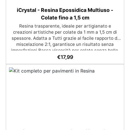
iCrystal - Resina Epossidica Multiuso -
Colate fino a 1,5 cm
Resina trasparente, ideale per artigianato e
creazioni artistiche per colate da 1 mm a 1,5 cm di
spessore. Adatta a Tutti grazie al facile rapporto di
miscelazione 2:1, garantisce un risultato senza
imperfezioni Bassa viscosità per colate senza bolle,
compatibile con legno, silicone, vetro, metallo e altri
€
17,99
materiali. Certificata post-catalisi atossica e sicura
per il contatto con la pelle, Bpa Free e senza Solventi
(Voc Free) Superficie lucida, autolivellante e con filtri
UV anti-ingiallimento per una finitura durevole e
brillante.