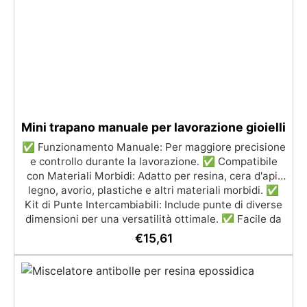
Personalizzabile: Disponibile in kit per metrature da
2m² a 100m², con una vasta gamma di pigmenti
selezionabili.
Mini trapano manuale per lavorazione gioielli
✅ Funzionamento Manuale: Per maggiore precisione
e controllo durante la lavorazione. ✅ Compatibile
con Materiali Morbidi: Adatto per resina, cera d'api,
legno, avorio, plastiche e altri materiali morbidi. ✅
Kit di Punte Intercambiabili: Include punte di diverse
dimensioni per una versatilità ottimale. ✅ Facile da
Usare: Semplice da montare e maneggiare per lavori
€
15,61
di precisione.