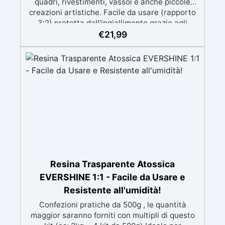
quadri, rivestimenti, vassoi e anche piccole
creazioni artistiche. Facile da usare (rapporto
3:2) protetta dall’ingiallimento grazie agli
speciali filtri UV Formula densa : non cola via,
€
21,99
mantenendo i design precisi e puliti. Indurisce
in 12-24h garantendo una superficie lucida e
brillante
Resina Trasparente Atossica
EVERSHINE 1:1 - Facile da Usare e
Resistente all'umidità!
Confezioni pratiche da 500g , le quantità
maggior saranno forniti con multipli di questo