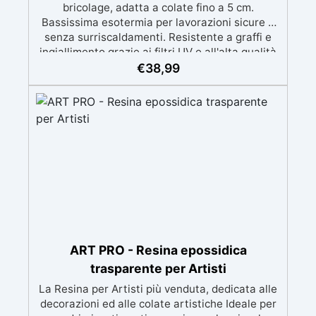
bricolage, adatta a colate fino a 5 cm.
Bassissima esotermia per lavorazioni sicure e
senza surriscaldamenti. Resistente a graffi e
ingiallimento grazie ai filtri UV e all'alta qualità
meccanica. Bassa viscosità per eliminare bolle
€
38,99
d'aria e ottenere finiture lisce. Sicura, atossica,
BPA/VOC free e certificata per il contatto
prolungato con la pelle.
ART PRO - Resina epossidica
trasparente per Artisti
La Resina per Artisti più venduta, dedicata alle
decorazioni ed alle colate artistiche Ideale per