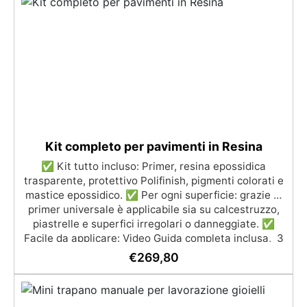
(Voc Free) Superficie lucida, autolivellante e con filtri
UV anti-ingiallimento per una finitura durevole e
brillante.
Kit completo per pavimenti in Resina
✅ Kit tutto incluso: Primer, resina epossidica
trasparente, protettivo Polifinish, pigmenti colorati e
mastice epossidico. ✅ Per ogni superficie: grazie al
primer universale è applicabile sia su calcestruzzo,
piastrelle e superfici irregolari o danneggiate. ✅
Facile da applicare: Video Guida completa inclusa, 3
semplici passaggi, dalla preparazione della superficie
€
269,80
alla finitura protettiva antigraffio. ✅ Risultati
professionali: Sistema autolivellante, resistente ai
raggi UV, duraturo e con finitura lucida o satinata. ✅