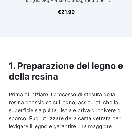
kit (es: 2kg = 4 kit da 500g) Ideale per
principianti: a prova di errore, perfetta per chi
€
21,99
inizia. Sempre lucida: garantisce una finitura
brillante e uniforme in ogni condizione.
Facilissima da usare: rapporto di miscelazione
intuitivo basta mescolare i 2 componenti in
parti uguali Versatile e creativa: adatta per
colate, rivestimenti e colorabile a piacere.
Resistente : lucentezza duratura e alta
resistenza a graffi e umidità.
1. Preparazione del legno e
della resina
Prima di iniziare il processo di stesura della
resina epossidica
sul legno, assicurati che la
superficie sia pulita, liscia e priva di polvere o
sporco. Puoi utilizzare della carta vetrata per
levigare il legno e garantire una maggiore