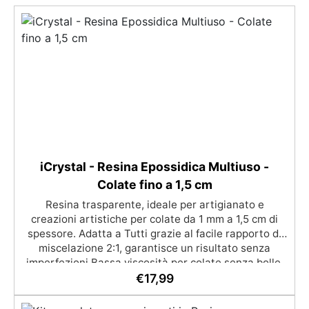
iCrystal - Resina Epossidica Multiuso -
Colate fino a 1,5 cm
Resina trasparente, ideale per artigianato e
creazioni artistiche per colate da 1 mm a 1,5 cm di
spessore. Adatta a Tutti grazie al facile rapporto di
miscelazione 2:1, garantisce un risultato senza
imperfezioni Bassa viscosità per colate senza bolle,
compatibile con legno, silicone, vetro, metallo e altri
€
17,99
materiali. Certificata post-catalisi atossica e sicura
per il contatto con la pelle, Bpa Free e senza Solventi