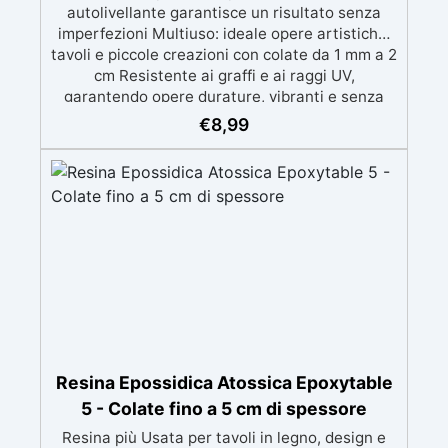
autolivellante garantisce un risultato senza
imperfezioni Multiuso: ideale opere artistiche,
tavoli e piccole creazioni con colate da 1 mm a 2
cm Resistente ai graffi e ai raggi UV,
garantendo opere durature, vibranti e senza
ingiallimenti nel tempo Bassa viscosità e
€
8,99
formula anti-bolle per risultati impeccabili,
perfetti per colate di stampi e inglobamenti
Certificata Atossica post catalisi per contatto
con la pelle, BPA free e VoC Free
Resina Epossidica Atossica Epoxytable
5 - Colate fino a 5 cm di spessore
Resina più Usata per tavoli in legno, design e