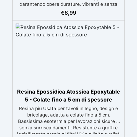
garantendo opere durature, vibranti e senza
ingiallimenti nel tempo Bassa viscosità e
€
8,99
formula anti-bolle per risultati impeccabili,
perfetti per colate di stampi e inglobamenti
Certificata Atossica post catalisi per contatto
con la pelle, BPA free e VoC Free
Resina Epossidica Atossica Epoxytable
5 - Colate fino a 5 cm di spessore
Resina più Usata per tavoli in legno, design e
bricolage, adatta a colate fino a 5 cm.
Bassissima esotermia per lavorazioni sicure e
senza surriscaldamenti. Resistente a graffi e
ingiallimento grazie ai filtri UV e all'alta qualità