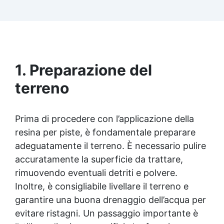
Facilissima da usare: rapporto di miscelazione
intuitivo basta mescolare i 2 componenti in
parti uguali Versatile e creativa: adatta per
colate, rivestimenti e colorabile a piacere.
Resistente : lucentezza duratura e alta
resistenza a graffi e umidità.
1. Preparazione del
terreno
Prima di procedere con l’applicazione della
resina per piste, è fondamentale preparare
adeguatamente il terreno. È necessario pulire
accuratamente la superficie da trattare,
rimuovendo eventuali detriti e polvere.
Inoltre, è consigliabile livellare il terreno e
garantire una buona drenaggio dell’acqua per
evitare ristagni. Un passaggio importante è