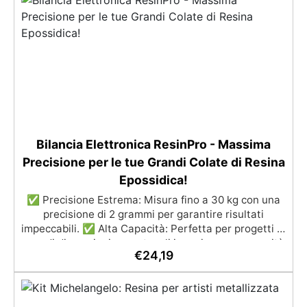
raggi UV, duraturo e con finitura lucida o satinata. ✅
Personalizzabile: Disponibile in kit per metrature da
2m² a 100m², con una vasta gamma di pigmenti
selezionabili.
Bilancia Elettronica ResinPro - Massima
Precisione per le tue Grandi Colate di Resina
Epossidica!
✅ Precisione Estrema: Misura fino a 30 kg con una
precisione di 2 grammi per garantire risultati
impeccabili. ✅ Alta Capacità: Perfetta per progetti di
grandi dimensioni come tavoli in resina, con capacità
€
24,19
fino a 30 kg. ✅ Efficienza Superiore: Minimizza il
rischio di esotermia e riduce gli errori per risultati
ottimali. ✅ Facilità d'Uso: Calibrata e semplice da
usare, ideale per lavorare con resina epossidica. ✅