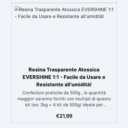
mantenendo i design precisi e puliti. Indurisce
in 12-24h garantendo una superficie lucida e
brillante
Resina Trasparente Atossica
EVERSHINE 1:1 - Facile da Usare e
Resistente all'umidità!
Confezioni pratiche da 500g , le quantità
maggior saranno forniti con multipli di questo
kit (es: 2kg = 4 kit da 500g) Ideale per
principianti: a prova di errore, perfetta per chi
€
21,99
inizia. Sempre lucida: garantisce una finitura
brillante e uniforme in ogni condizione.