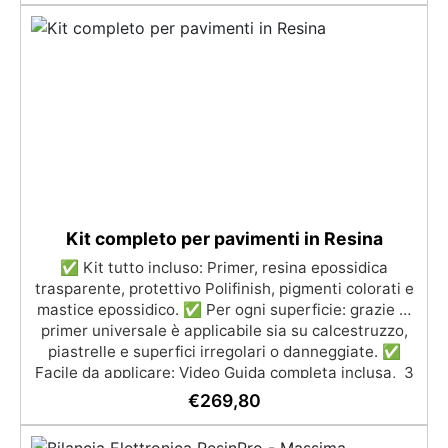
per il contatto con la pelle, Bpa Free e senza Solventi
(Voc Free) Superficie lucida, autolivellante e con filtri
UV anti-ingiallimento per una finitura durevole e
brillante.
Kit completo per pavimenti in Resina
✅ Kit tutto incluso: Primer, resina epossidica
trasparente, protettivo Polifinish, pigmenti colorati e
mastice epossidico. ✅ Per ogni superficie: grazie al
primer universale è applicabile sia su calcestruzzo,
piastrelle e superfici irregolari o danneggiate. ✅
Facile da applicare: Video Guida completa inclusa, 3
semplici passaggi, dalla preparazione della superficie
€
269,80
alla finitura protettiva antigraffio. ✅ Risultati
professionali: Sistema autolivellante, resistente ai