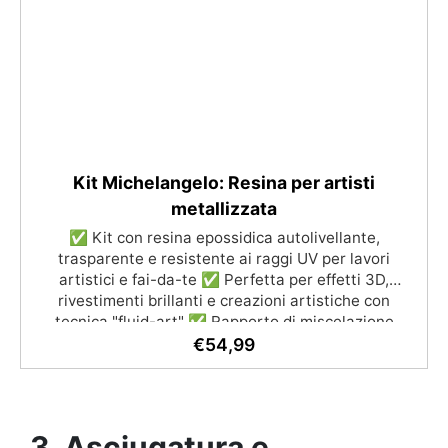
Risparmio di Tempo: Misura e prepara la resina
velocemente per ottimizzare i tuoi progetti.
Kit Michelangelo: Resina per artisti
metallizzata
✅ Kit con resina epossidica autolivellante,
trasparente e resistente ai raggi UV per lavori
artistici e fai-da-te ✅ Perfetta per effetti 3D,
rivestimenti brillanti e creazioni artistiche con
tecnica "fluid-art" ✅ Rapporto di miscelazione
100:66, lunga lavorabilità e catalisi completa in 24h
€
54,99
✅ Incluso nel kit: 3 pigmenti metallici (alluminio, oro
ricco, rame) e una tela regalo (rotonda o
rettangolare) ✅ Ideale per decorare quadri e
superfici, per un risultato sempre brillante
3. Asciugatura e