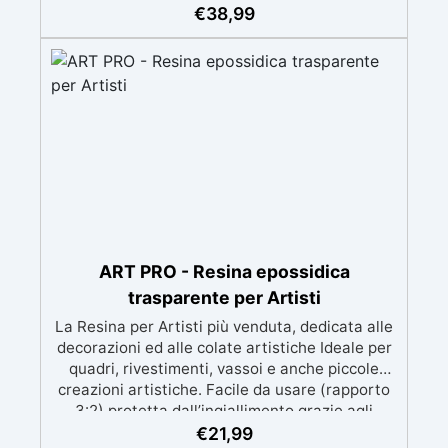
meccanica. Bassa viscosità per eliminare bolle
€
38,99
d'aria e ottenere finiture lisce. Sicura, atossica,
BPA/VOC free e certificata per il contatto
prolungato con la pelle.
ART PRO - Resina epossidica
trasparente per Artisti
La Resina per Artisti più venduta, dedicata alle
decorazioni ed alle colate artistiche Ideale per
quadri, rivestimenti, vassoi e anche piccole
creazioni artistiche. Facile da usare (rapporto
3:2) protetta dall’ingiallimento grazie agli
speciali filtri UV Formula densa : non cola via,
€
21,99