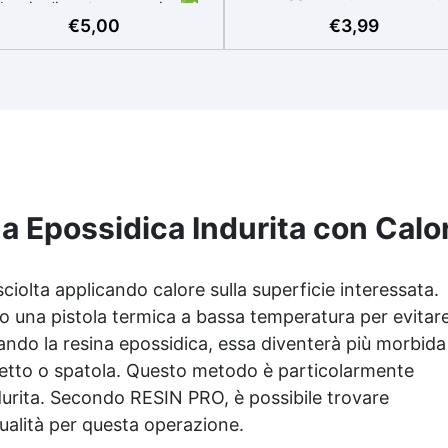
ilascio di sostanze nocive✅
una protezione immediata.
€
5,00
€
3,99
ulizia e diluizione – Pennelli,
Resistente e a Prova di Perdi
li e resine più fluide✅ Finitura
Protegge contro perdite d
erfetta – Migliore stesura e
resina e altre sostanze. 
brillantezza della resina
Divisibile e Versatile: Può es
ritagliato in parti più piccole
adattarsi a diverse superfici
Riutilizzabile e Riciclabile: Fa
da pulire e utilizzare più vol
sostenibile. ✅ Protezion
na Epossidica Indurita con Calo
Totale: Evita danni a pavimen
superfici, mantenendo il tu
spazio di lavoro sicuro.
ciolta applicando calore sulla superficie interessata.
 o una pistola termica a bassa temperatura per evitar
dando la
resina epossidica
, essa diventerà più morbida
hietto o spatola. Questo metodo è particolarmente
ndurita. Secondo RESIN PRO, è possibile trovare
qualità per questa operazione.