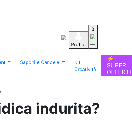
0
Profilo
—
Aiuto
Preferiti
Blog
⚡
nti
Saponi e Candele
Kit
SUPER
Creatività
OFFERT
?
dica indurita?