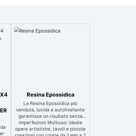
4X4
Resina Epossidica
La Resina Epossidica più
venduta, lucida e autolivellante
PER
garantisce un risultato senza
imperfezioni Multiuso: ideale
 da
opere artistiche, tavoli e piccole
er
creazioni con colate da 1 mm a 2