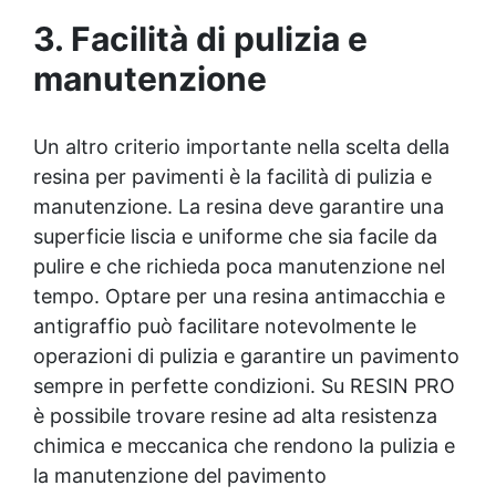
Che tu voglia realizzare opere d’arte, gioielli in
3. Facilità di pulizia e
resina, oggetti decorativi o prodotti artigianali, i
nostri nuovi coloranti sono adatti a un’ampia gamma
manutenzione
di applicazioni. 🎨 Compatibilità con la resina
Naturesin: Appositamente progettati per garantire
risultati eccellenti con la resina Naturesin.
Un altro criterio importante nella scelta della
IMPORTANTE: (Non utilizzare con resine epossidiche
resina per pavimenti è la facilità di pulizia e
o poliuretaniche) — solo con resine a base d’acqua.
Perché scegliere la nostra collezione di coloranti
manutenzione. La resina deve garantire una
NaturColor?I nostri nuovi coloranti sono pensati per
superficie liscia e uniforme che sia facile da
valorizzare le tue creazioni con una qualità e una
pulire e che richieda poca manutenzione nel
versatilità impareggiabili. Ogni colore è stato
tempo. Optare per una resina antimacchia e
selezionato e testato per garantirti i migliori risultati
con la resina Naturesin, permettendoti di esplorare e
antigraffio può facilitare notevolmente le
realizzare la tua visione artistica con semplicità.
operazioni di pulizia e garantire un pavimento
sempre in perfette condizioni. Su RESIN PRO
è possibile trovare resine ad alta resistenza
chimica e meccanica che rendono la pulizia e
la manutenzione del pavimento