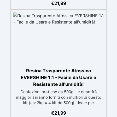
speciali filtri UV Formula densa : non cola via,
€
21,99
mantenendo i design precisi e puliti. Indurisce
in 12-24h garantendo una superficie lucida e
brillante
Resina Trasparente Atossica
EVERSHINE 1:1 - Facile da Usare e
Resistente all'umidità!
Confezioni pratiche da 500g , le quantità
maggior saranno forniti con multipli di questo
kit (es: 2kg = 4 kit da 500g) Ideale per
principianti: a prova di errore, perfetta per chi
€
21,99
inizia. Sempre lucida: garantisce una finitura