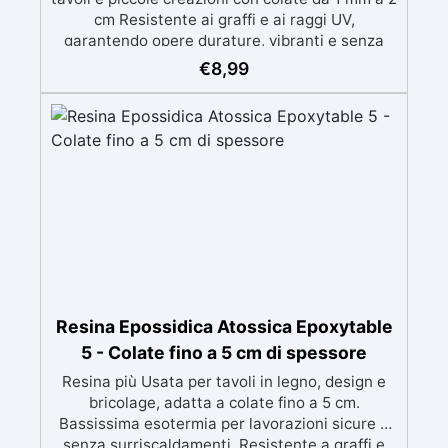
cm Resistente ai graffi e ai raggi UV,
garantendo opere durature, vibranti e senza
ingiallimenti nel tempo Bassa viscosità e
€
8,99
formula anti-bolle per risultati impeccabili,
perfetti per colate di stampi e inglobamenti
Certificata Atossica post catalisi per contatto
con la pelle, BPA free e VoC Free
Resina Epossidica Atossica Epoxytable
5 - Colate fino a 5 cm di spessore
Resina più Usata per tavoli in legno, design e
bricolage, adatta a colate fino a 5 cm.
Bassissima esotermia per lavorazioni sicure e
senza surriscaldamenti. Resistente a graffi e