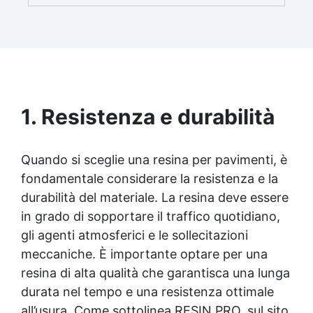
brillante e uniforme in ogni condizione.
Facilissima da usare: rapporto di miscelazione
intuitivo basta mescolare i 2 componenti in
parti uguali Versatile e creativa: adatta per
colate, rivestimenti e colorabile a piacere.
Resistente : lucentezza duratura e alta
resistenza a graffi e umidità.
1. Resistenza e durabilità
Quando si sceglie una resina per pavimenti, è
fondamentale considerare la resistenza e la
durabilità del materiale. La resina deve essere
in grado di sopportare il traffico quotidiano,
gli agenti atmosferici e le sollecitazioni
meccaniche. È importante optare per una
resina di alta qualità che garantisca una lunga
durata nel tempo e una resistenza ottimale
all’usura. Come sottolinea RESIN PRO, sul sito