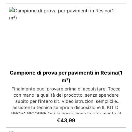
alla finitura protettiva antigraffio. ✅ Risultati
professionali: Sistema autolivellante, resistente ai
raggi UV, duraturo e con finitura lucida o satinata. ✅
Personalizzabile: Disponibile in kit per metrature da
2m² a 100m², con una vasta gamma di pigmenti
selezionabili.
Campione di prova per pavimenti in Resina(1
m²)
Finalmente puoi provare prima di acquistare! Tocca
con mano la qualità del prodotto, senza spendere
subito per l’intero kit. Video istruzioni semplici e
assistenza tecnica sempre a disposizione IL KIT DI
PROVA RICOPRE 1m² la descrizione fa riferimento al
prodotto completo, nel campione di prova non è
€
43,99
presente il mastice epossidico ed il protettivo ✅ Per