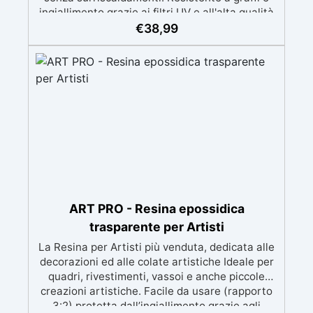
ingiallimento grazie ai filtri UV e all'alta qualità
meccanica. Bassa viscosità per eliminare bolle
€
38,99
d'aria e ottenere finiture lisce. Sicura, atossica,
BPA/VOC free e certificata per il contatto
prolungato con la pelle.
ART PRO - Resina epossidica
trasparente per Artisti
La Resina per Artisti più venduta, dedicata alle
decorazioni ed alle colate artistiche Ideale per
quadri, rivestimenti, vassoi e anche piccole
creazioni artistiche. Facile da usare (rapporto
3:2) protetta dall’ingiallimento grazie agli