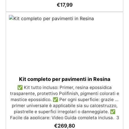
compatibile con legno, silicone, vetro, metallo e altri
€
17,99
materiali. Certificata post-catalisi atossica e sicura
per il contatto con la pelle, Bpa Free e senza Solventi
(Voc Free) Superficie lucida, autolivellante e con filtri
UV anti-ingiallimento per una finitura durevole e
brillante.
Kit completo per pavimenti in Resina
✅ Kit tutto incluso: Primer, resina epossidica
trasparente, protettivo Polifinish, pigmenti colorati e
mastice epossidico. ✅ Per ogni superficie: grazie al
primer universale è applicabile sia su calcestruzzo,
piastrelle e superfici irregolari o danneggiate. ✅
Facile da applicare: Video Guida completa inclusa, 3
semplici passaggi, dalla preparazione della superficie
€
269,80