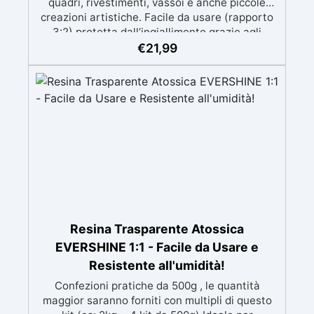
quadri, rivestimenti, vassoi e anche piccole
creazioni artistiche. Facile da usare (rapporto
3:2) protetta dall’ingiallimento grazie agli
speciali filtri UV Formula densa : non cola via,
€
21,99
mantenendo i design precisi e puliti. Indurisce
in 12-24h garantendo una superficie lucida e
brillante
Resina Trasparente Atossica
EVERSHINE 1:1 - Facile da Usare e
Resistente all'umidità!
Confezioni pratiche da 500g , le quantità
maggior saranno forniti con multipli di questo