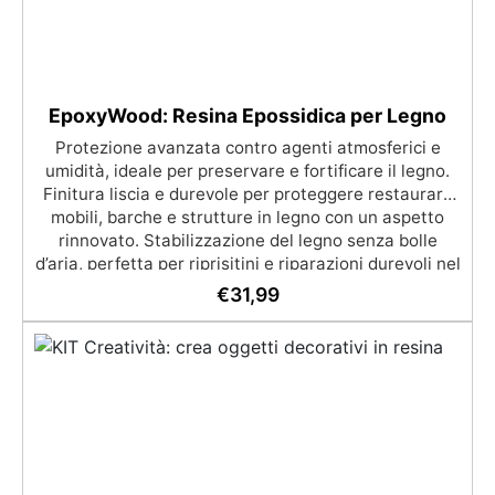
EpoxyWood: Resina Epossidica per Legno
Protezione avanzata contro agenti atmosferici e
umidità, ideale per preservare e fortificare il legno.
Finitura liscia e durevole per proteggere restaurare
mobili, barche e strutture in legno con un aspetto
rinnovato. Stabilizzazione del legno senza bolle
d’aria, perfetta per riprisitini e riparazioni durevoli nel
tempo. Elevata resistenza chimica e meccanica,
€
31,99
facilmente colorabile per progetti creativi e robusti.
Adatta a diverse superfici, incluse vetroresina e
metallo, semplice da usare (rapporto 2 a 1).