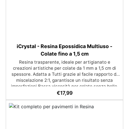
iCrystal - Resina Epossidica Multiuso -
Colate fino a 1,5 cm
Resina trasparente, ideale per artigianato e
creazioni artistiche per colate da 1 mm a 1,5 cm di
spessore. Adatta a Tutti grazie al facile rapporto di
miscelazione 2:1, garantisce un risultato senza
imperfezioni Bassa viscosità per colate senza bolle,
compatibile con legno, silicone, vetro, metallo e altri
€
17,99
materiali. Certificata post-catalisi atossica e sicura
per il contatto con la pelle, Bpa Free e senza Solventi
(Voc Free) Superficie lucida, autolivellante e con filtri
UV anti-ingiallimento per una finitura durevole e
brillante.