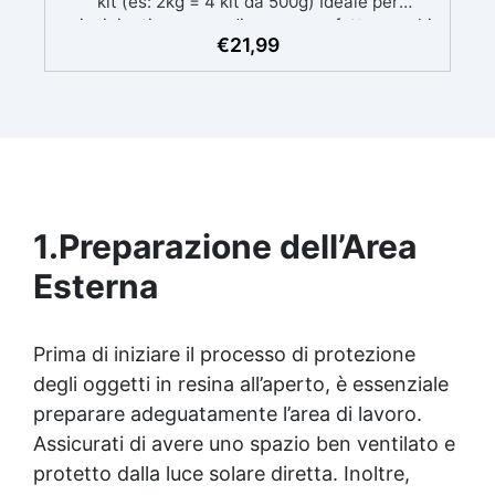
kit (es: 2kg = 4 kit da 500g) Ideale per
principianti: a prova di errore, perfetta per chi
€
21,99
inizia. Sempre lucida: garantisce una finitura
brillante e uniforme in ogni condizione.
Facilissima da usare: rapporto di miscelazione
intuitivo basta mescolare i 2 componenti in
parti uguali Versatile e creativa: adatta per
colate, rivestimenti e colorabile a piacere.
Resistente : lucentezza duratura e alta
resistenza a graffi e umidità.
1.
Preparazione dell’Area
Esterna
Prima di iniziare il processo di protezione
degli oggetti in resina all’aperto, è essenziale
preparare adeguatamente l’area di lavoro.
Assicurati di avere uno spazio ben ventilato e
protetto dalla luce solare diretta. Inoltre,