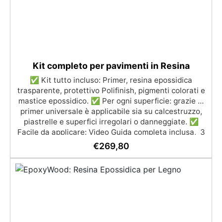
Kit completo per pavimenti in Resina
✅ Kit tutto incluso: Primer, resina epossidica
trasparente, protettivo Polifinish, pigmenti colorati e
mastice epossidico. ✅ Per ogni superficie: grazie al
primer universale è applicabile sia su calcestruzzo,
piastrelle e superfici irregolari o danneggiate. ✅
Facile da applicare: Video Guida completa inclusa, 3
semplici passaggi, dalla preparazione della superficie
€
269,80
alla finitura protettiva antigraffio. ✅ Risultati
professionali: Sistema autolivellante, resistente ai
raggi UV, duraturo e con finitura lucida o satinata. ✅
Personalizzabile: Disponibile in kit per metrature da
2m² a 100m², con una vasta gamma di pigmenti
selezionabili.