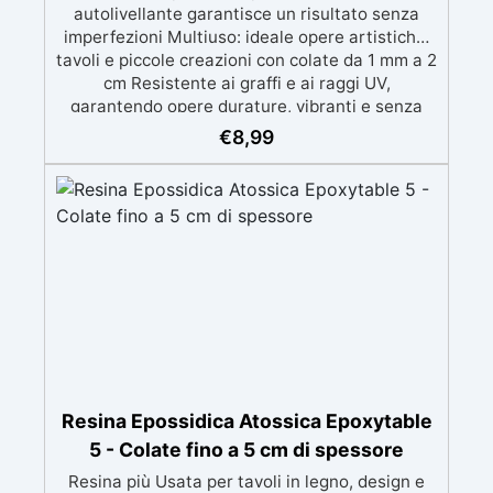
autolivellante garantisce un risultato senza
imperfezioni Multiuso: ideale opere artistiche,
tavoli e piccole creazioni con colate da 1 mm a 2
cm Resistente ai graffi e ai raggi UV,
garantendo opere durature, vibranti e senza
ingiallimenti nel tempo Bassa viscosità e
€
8,99
formula anti-bolle per risultati impeccabili,
perfetti per colate di stampi e inglobamenti
Certificata Atossica post catalisi per contatto
con la pelle, BPA free e VoC Free
Resina Epossidica Atossica Epoxytable
5 - Colate fino a 5 cm di spessore
Resina più Usata per tavoli in legno, design e