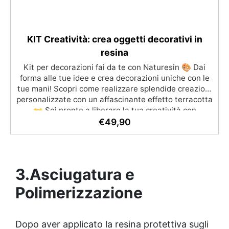
KIT Creatività: crea oggetti decorativi in
resina
Kit per decorazioni fai da te con Naturesin 🎨 Dai
forma alle tue idee e crea decorazioni uniche con le
tue mani! Scopri come realizzare splendide creazioni
personalizzate con un affascinante effetto terracotta
👐 Sei pronto a liberare la tua creatività con
Naturesin? Il nostro kit per decorazioni fai da te è
€
49,90
pensato per trasformare un semplice momento libero
in un'esperienza creativa e appagante! 🌟
3.Asciugatura e
Polimerizzazione
Dopo aver applicato la resina protettiva sugli