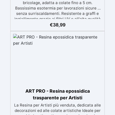
bricolage, adatta a colate fino a 5 cm.
Bassissima esotermia per lavorazioni sicure e
senza surriscaldamenti. Resistente a graffi e
ingiallimento grazie ai filtri UV e all'alta qualità
meccanica. Bassa viscosità per eliminare bolle
€
38,99
d'aria e ottenere finiture lisce. Sicura, atossica,
BPA/VOC free e certificata per il contatto
prolungato con la pelle.
ART PRO - Resina epossidica
trasparente per Artisti
La Resina per Artisti più venduta, dedicata alle
decorazioni ed alle colate artistiche Ideale per