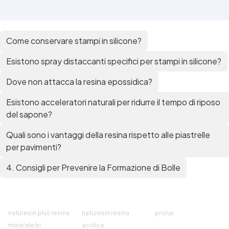
Come conservare stampi in silicone?
Esistono spray distaccanti specifici per stampi in silicone?
Dove non attacca la resina epossidica?
Esistono acceleratori naturali per ridurre il tempo di riposo
del sapone?
Quali sono i vantaggi della resina rispetto alle piastrelle
per pavimenti?
4. Consigli per Prevenire la Formazione di Bolle
naturesin plus resina
naturesin resina
prolux
minerale bi
acrilica