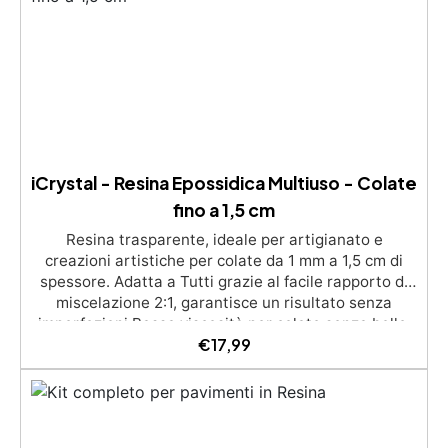
iCrystal - Resina Epossidica Multiuso - Colate
fino a 1,5 cm
Resina trasparente, ideale per artigianato e
creazioni artistiche per colate da 1 mm a 1,5 cm di
spessore. Adatta a Tutti grazie al facile rapporto di
miscelazione 2:1, garantisce un risultato senza
imperfezioni Bassa viscosità per colate senza bolle,
€
17,99
compatibile con legno, silicone, vetro, metallo e altri
materiali. Certificata post-catalisi atossica e sicura
per il contatto con la pelle, Bpa Free e senza Solventi
(Voc Free) Superficie lucida, autolivellante e con filtri
UV anti-ingiallimento per una finitura durevole e