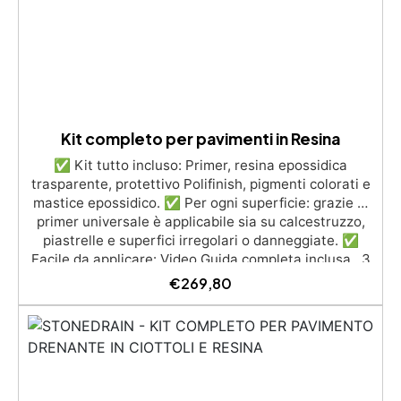
brillante.
Kit completo per pavimenti in Resina
✅ Kit tutto incluso: Primer, resina epossidica
trasparente, protettivo Polifinish, pigmenti colorati e
mastice epossidico. ✅ Per ogni superficie: grazie al
primer universale è applicabile sia su calcestruzzo,
piastrelle e superfici irregolari o danneggiate. ✅
Facile da applicare: Video Guida completa inclusa, 3
semplici passaggi, dalla preparazione della superficie
€
269,80
alla finitura protettiva antigraffio. ✅ Risultati
professionali: Sistema autolivellante, resistente ai
raggi UV, duraturo e con finitura lucida o satinata. ✅
Personalizzabile: Disponibile in kit per metrature da
2m² a 100m², con una vasta gamma di pigmenti
selezionabili.