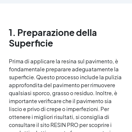
parti uguali Versatile e creativa: adatta per
colate, rivestimenti e colorabile a piacere.
Resistente : lucentezza duratura e alta
resistenza a graffi e umidità.
1. Preparazione della
Superficie
Prima di applicare la resina sul pavimento, è
fondamentale preparare adeguatamente la
superficie. Questo processo include la pulizia
approfondita del pavimento per rimuovere
qualsiasi sporco, grasso o residuo. Inoltre, è
importante verificare che il pavimento sia
liscio e privo di crepe o imperfezioni. Per
ottenere i migliori risultati, si consiglia di
consultare il sito RESIN PRO per scoprire i