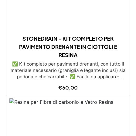
STONEDRAIN - KIT COMPLETO PER
PAVIMENTO DRENANTE IN CIOTTOLI E
RESINA
✅ Kit completo per pavimenti drenanti, con tutto il
materiale necessario (graniglia e legante inclusi) sia
pedonale che carrabile. ✅ Facile da applicare:
istruzioni dettagliate per risultati impeccabili, senza
€
60,00
bisogno di esperienza, con assistenza
video/telefonica gratuita ✅ Economico e Veloce:
rinnova le superfici con una spesa minima, evitando
costosi lavori di ripristino, in appena 24h ✅ Versatile
e personalizzabile: adatto a cemento, calcestruzzo,
vecchie pavimentazioni e terra battuta (previa
consulenza). ✅ Resine resistenti nel tempo: le
resine ad alta tecnologia garantiscono resistenza