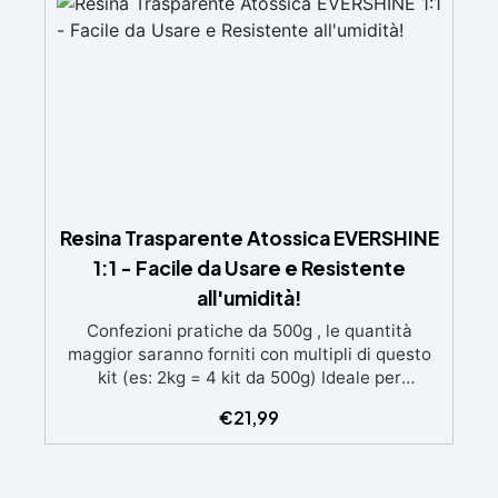
brillante
Resina Trasparente Atossica EVERSHINE
1:1 - Facile da Usare e Resistente
all'umidità!
Confezioni pratiche da 500g , le quantità
maggior saranno forniti con multipli di questo
kit (es: 2kg = 4 kit da 500g) Ideale per
principianti: a prova di errore, perfetta per chi
€
21,99
inizia. Sempre lucida: garantisce una finitura
brillante e uniforme in ogni condizione.
Facilissima da usare: rapporto di miscelazione
intuitivo basta mescolare i 2 componenti in