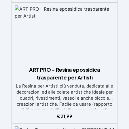
d'aria e ottenere finiture lisce. Sicura, atossica,
BPA/VOC free e certificata per il contatto
prolungato con la pelle.
ART PRO - Resina epossidica
trasparente per Artisti
La Resina per Artisti più venduta, dedicata alle
decorazioni ed alle colate artistiche Ideale per
quadri, rivestimenti, vassoi e anche piccole
creazioni artistiche. Facile da usare (rapporto
3:2) protetta dall’ingiallimento grazie agli
€
21,99
speciali filtri UV Formula densa : non cola via,
mantenendo i design precisi e puliti. Indurisce
in 12-24h garantendo una superficie lucida e