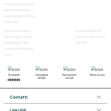
componente bianca
ad alta resistenza
senza guanti e senza
maschera
resina epossidica
resina trasparente
atossica per tavoli
atossica one to one
epoxytable 5 five
11 gr 500
colate perfette fino
5 cm
Trustpilot
Consegna
Transazioni
Reso sicuro
veloce
sicure
Contatti
Link Utili