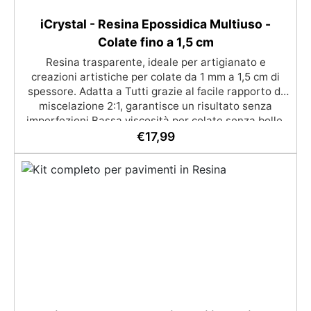
iCrystal - Resina Epossidica Multiuso -
Colate fino a 1,5 cm
Resina trasparente, ideale per artigianato e
creazioni artistiche per colate da 1 mm a 1,5 cm di
spessore. Adatta a Tutti grazie al facile rapporto di
miscelazione 2:1, garantisce un risultato senza
imperfezioni Bassa viscosità per colate senza bolle,
compatibile con legno, silicone, vetro, metallo e altri
€
17,99
materiali. Certificata post-catalisi atossica e sicura
per il contatto con la pelle, Bpa Free e senza Solventi
(Voc Free) Superficie lucida, autolivellante e con filtri
UV anti-ingiallimento per una finitura durevole e
brillante.