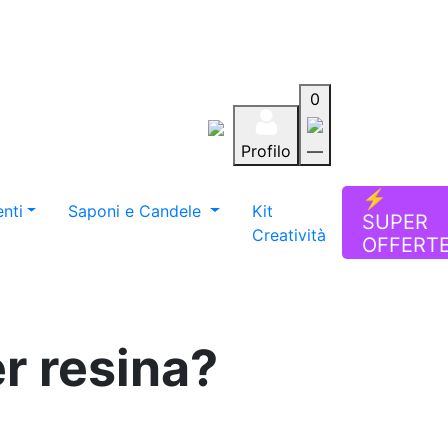
0
Profilo
—
Aiuto
Preferiti
Blog
⚡
nti
Saponi e Candele
Kit
SUPER
Creatività
OFFERT
r resina?