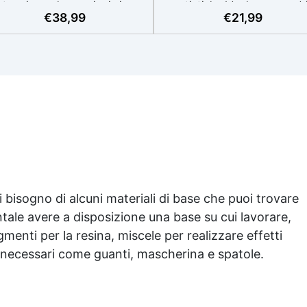
termia per lavorazioni sicure
artistiche Ideale per quadri
€
38,99
€
21,99
e senza surriscaldamenti.
rivestimenti, vassoi e anch
Resistente a graffi e
piccole creazioni artistiche
iallimento grazie ai filtri UV e
Facile da usare (rapporto 3
'alta qualità meccanica. Bassa
protetta dall’ingiallimento gr
iscosità per eliminare bolle
agli speciali filtri UV Formu
aria e ottenere finiture lisce.
densa : non cola via,
ura, atossica, BPA/VOC free e
mantenendo i design precisi
certificata per il contatto
puliti. Indurisce in 12-24h
prolungato con la pelle.
garantendo una superficie lu
e brillante
 bisogno di alcuni materiali di base che puoi trovare
ale avere a disposizione una base su cui lavorare,
gmenti per la resina, miscele per realizzare effetti
ti necessari come guanti, mascherina e spatole.