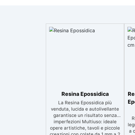
Resina Epossidica
Re
Ep
La Resina Epossidica più
venduta, lucida e autolivellante
garantisce un risultato senza
R
imperfezioni Multiuso: ideale
leg
opere artistiche, tavoli e piccole
a 
creazioni con colate da 1 mm a 2