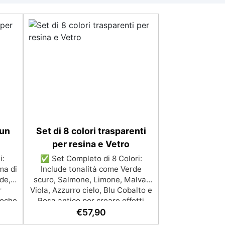
Fun
Set di 8 colori trasparenti
per resina e Vetro
i:
✅ Set Completo di 8 Colori:
ma di
Include tonalità come Verde
rde,
scuro, Salmone, Limone, Malva,
r
Viola, Azzurro cielo, Blu Cobalto e
poche
Rosa antico per creare effetti
one:
brillanti e traslucidi. ✅ Perfetto
€
57,90
lore,
per Gioielli e Decorazioni: Ideale