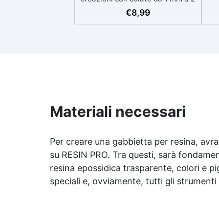
eso
cm Resistente ai graffi e ai raggi
€
8,99
UV, garantendo opere durature,
vibranti e senza ingiallimenti nel
ing
tempo Bassa viscosità e formula
all
anti-bolle per risultati
v
impeccabili, perfetti per colate di
d'
stampi e inglobamenti
Sic
Certificata Atossica post catalisi
per contatto con la pelle, BPA
free e VoC Free
Materiali necessari
Per creare una gabbietta per resina, avrai
su RESIN PRO. Tra questi, sarà fondament
resina epossidica
trasparente, colori e pi
speciali e, ovviamente, tutti gli strumen