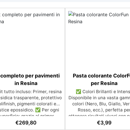
 completo per pavimenti
Pasta colorante Color
in Resina
per Resina
t tutto incluso: Primer, resina
✅ Colori Brillanti e Intens
sidica trasparente, protettivo
Disponibile in una vasta gam
lifinish, pigmenti colorati e
colori (Nero, Blu, Giallo, Ve
tice epossidico. ✅ Per ogni
Rosso, ecc.), perfetta pe
uperficie: grazie al primer
ottenere risultati vivaci con 
iversale è applicabile sia su
gocce. ✅ Alta Concentrazi
€
269,80
€
3,99
struzzo, piastrelle e superfici
Regola la trasparenza del co