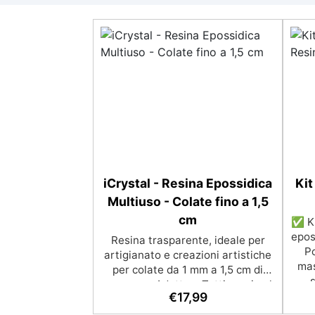
iCrystal - Resina Epossidica
Kit
Multiuso - Colate fino a 1,5
cm
✅ Ki
epos
Resina trasparente, ideale per
Po
artigianato e creazioni artistiche
mas
per colate da 1 mm a 1,5 cm di
s
spessore. Adatta a Tutti grazie al
un
€
17,99
facile rapporto di miscelazione
calce
2:1, garantisce un risultato senza