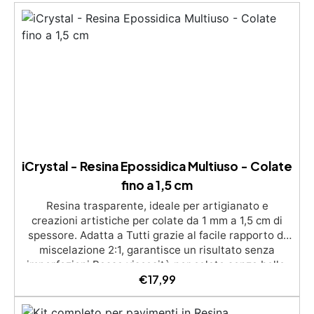
iCrystal - Resina Epossidica Multiuso - Colate
fino a 1,5 cm
Resina trasparente, ideale per artigianato e
creazioni artistiche per colate da 1 mm a 1,5 cm di
spessore. Adatta a Tutti grazie al facile rapporto di
miscelazione 2:1, garantisce un risultato senza
imperfezioni Bassa viscosità per colate senza bolle,
€
17,99
compatibile con legno, silicone, vetro, metallo e altri
materiali. Certificata post-catalisi atossica e sicura
per il contatto con la pelle, Bpa Free e senza Solventi