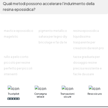
Quali metodi possono accelerare l’indurimento della
resina epossidica?
mastice epossidico
pigmento metallico
resina epossidica
magelstic
sahara per legno diy
liquidissima
bricolage e fai da te
trasparente per
creazioni da resin pro
rullo a pelo corto
tazza graduata per
piccolo per resine
dosaggio resine
perfetto per piccoli
precisa resistente e
interventi
facile da usare
Trustpilot
Consegna
Transazioni
Reso sicuro
veloce
sicure