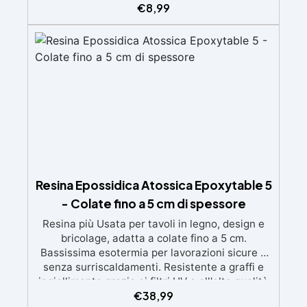
ingiallimenti nel tempo Bassa viscosità e
€
8,99
formula anti-bolle per risultati impeccabili,
perfetti per colate di stampi e inglobamenti
Certificata Atossica post catalisi per contatto
con la pelle, BPA free e VoC Free
Resina Epossidica Atossica Epoxytable 5
- Colate fino a 5 cm di spessore
Resina più Usata per tavoli in legno, design e
bricolage, adatta a colate fino a 5 cm.
Bassissima esotermia per lavorazioni sicure e
senza surriscaldamenti. Resistente a graffi e
ingiallimento grazie ai filtri UV e all'alta qualità
€
38,99
meccanica. Bassa viscosità per eliminare bolle