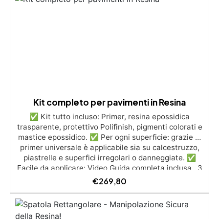
(Voc Free) Superficie lucida, autolivellante e con filtri
UV anti-ingiallimento per una finitura durevole e
brillante.
Kit completo per pavimenti in Resina
✅ Kit tutto incluso: Primer, resina epossidica
trasparente, protettivo Polifinish, pigmenti colorati e
mastice epossidico. ✅ Per ogni superficie: grazie al
primer universale è applicabile sia su calcestruzzo,
piastrelle e superfici irregolari o danneggiate. ✅
Facile da applicare: Video Guida completa inclusa, 3
semplici passaggi, dalla preparazione della superficie
€
269,80
alla finitura protettiva antigraffio. ✅ Risultati
professionali: Sistema autolivellante, resistente ai
raggi UV, duraturo e con finitura lucida o satinata. ✅