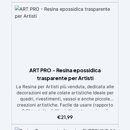
d'aria e ottenere finiture lisce. Sicura, atossica,
BPA/VOC free e certificata per il contatto
prolungato con la pelle.
ART PRO - Resina epossidica
trasparente per Artisti
La Resina per Artisti più venduta, dedicata alle
decorazioni ed alle colate artistiche Ideale per
quadri, rivestimenti, vassoi e anche piccole
creazioni artistiche. Facile da usare (rapporto
3:2) protetta dall’ingiallimento grazie agli
€
21,99
speciali filtri UV Formula densa : non cola via,
mantenendo i design precisi e puliti. Indurisce
in 12-24h garantendo una superficie lucida e