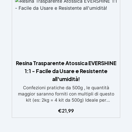
brillante
Resina Trasparente Atossica EVERSHINE
1:1 - Facile da Usare e Resistente
all'umidità!
Confezioni pratiche da 500g , le quantità
maggior saranno forniti con multipli di questo
kit (es: 2kg = 4 kit da 500g) Ideale per
principianti: a prova di errore, perfetta per chi
€
21,99
inizia. Sempre lucida: garantisce una finitura
brillante e uniforme in ogni condizione.
Facilissima da usare: rapporto di miscelazione
intuitivo basta mescolare i 2 componenti in