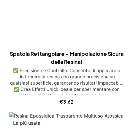
Personalizzabile: Disponibile in kit per metrature da
2m² a 100m², con una vasta gamma di pigmenti
selezionabili.
Spatola Rettangolare - Manipolazione Sicura
della Resina!
✅ Precisione e Controllo: Consente di applicare e
distribuire la resina con grande precisione su
qualsiasi superficie, garantendo risultati impeccabili.
✅ Crea Effetti Unici: Ideale per sperimentare con
colori e sfumature, creando motivi e disegni
€
3,62
straordinari. ✅ Facile da Pulire: Realizzata in
plastica di alta qualità, la resina indurita si rimuove
facilmente senza residui. ✅ Versatilità d'Uso: Adatta
a una vasta gamma di progetti, da opere d'arte a
gioielli e decorazioni. ✅ Design Ergonomico: Forma
rettangolare che offre un controllo ottimale per