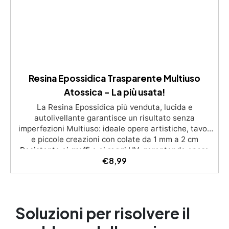
applicare la resina in modo uniforme e preciso.
Resina Epossidica Trasparente Multiuso
Atossica – La più usata!
La Resina Epossidica più venduta, lucida e
autolivellante garantisce un risultato senza
imperfezioni Multiuso: ideale opere artistiche, tavoli
e piccole creazioni con colate da 1 mm a 2 cm
Resistente ai graffi e ai raggi UV, garantendo opere
€
8,99
durature, vibranti e senza ingiallimenti nel tempo
Bassa viscosità e formula anti-bolle per risultati
impeccabili, perfetti per colate di stampi e
inglobamenti Certificata Atossica post catalisi per
contatto con la pelle, BPA free e VoC Free
Soluzioni per risolvere il