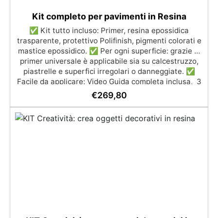
Kit completo per pavimenti in Resina
✅ Kit tutto incluso: Primer, resina epossidica
trasparente, protettivo Polifinish, pigmenti colorati e
mastice epossidico. ✅ Per ogni superficie: grazie al
primer universale è applicabile sia su calcestruzzo,
piastrelle e superfici irregolari o danneggiate. ✅
Facile da applicare: Video Guida completa inclusa, 3
semplici passaggi, dalla preparazione della superficie
€
269,80
alla finitura protettiva antigraffio. ✅ Risultati
professionali: Sistema autolivellante, resistente ai
raggi UV, duraturo e con finitura lucida o satinata. ✅
Personalizzabile: Disponibile in kit per metrature da
2m² a 100m², con una vasta gamma di pigmenti
selezionabili.