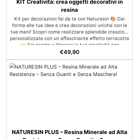
KIT Creatività: crea oggetti decorativi in
resina
Kit per decorazioni fai da te con Naturesin 🎨 Dai
forma alle tue idee e crea decorazioni uniche con le
tue mani! Scopri come realizzare splendide creazioni
personalizzate con un affascinante effetto terracotta
👐 Sei pronto a liberare la tua creatività con
Naturesin? Il nostro kit per decorazioni fai da te è
€
49,90
pensato per trasformare un semplice momento libero
in un'esperienza creativa e appagante! 🌟
NATURESIN PLUS – Resina Minerale ad Alta