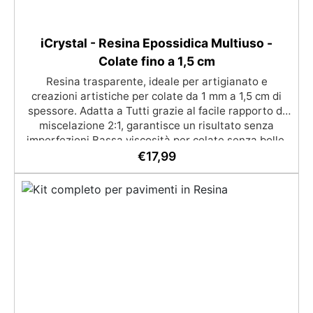
iCrystal - Resina Epossidica Multiuso -
Colate fino a 1,5 cm
Resina trasparente, ideale per artigianato e
creazioni artistiche per colate da 1 mm a 1,5 cm di
spessore. Adatta a Tutti grazie al facile rapporto di
miscelazione 2:1, garantisce un risultato senza
imperfezioni Bassa viscosità per colate senza bolle,
compatibile con legno, silicone, vetro, metallo e altri
€
17,99
materiali. Certificata post-catalisi atossica e sicura
per il contatto con la pelle, Bpa Free e senza Solventi
(Voc Free) Superficie lucida, autolivellante e con filtri
UV anti-ingiallimento per una finitura durevole e
brillante.