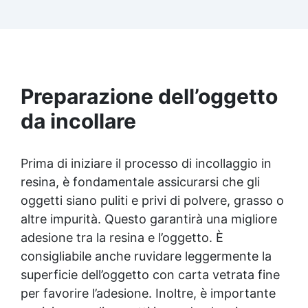
Facilissima da usare: rapporto di miscelazione
intuitivo basta mescolare i 2 componenti in
parti uguali Versatile e creativa: adatta per
colate, rivestimenti e colorabile a piacere.
Resistente : lucentezza duratura e alta
resistenza a graffi e umidità.
Preparazione dell’oggetto
da incollare
Prima di iniziare il processo di incollaggio in
resina, è fondamentale assicurarsi che gli
oggetti siano puliti e privi di polvere, grasso o
altre impurità. Questo garantirà una migliore
adesione tra la resina e l’oggetto. È
consigliabile anche ruvidare leggermente la
superficie dell’oggetto con carta vetrata fine
per favorire l’adesione. Inoltre, è importante