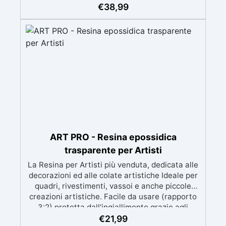
meccanica. Bassa viscosità per eliminare bolle
€
38,99
d'aria e ottenere finiture lisce. Sicura, atossica,
BPA/VOC free e certificata per il contatto
prolungato con la pelle.
ART PRO - Resina epossidica
trasparente per Artisti
La Resina per Artisti più venduta, dedicata alle
decorazioni ed alle colate artistiche Ideale per
quadri, rivestimenti, vassoi e anche piccole
creazioni artistiche. Facile da usare (rapporto
3:2) protetta dall’ingiallimento grazie agli
speciali filtri UV Formula densa : non cola via,
€
21,99