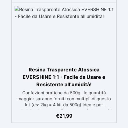
mantenendo i design precisi e puliti. Indurisce
in 12-24h garantendo una superficie lucida e
brillante
Resina Trasparente Atossica
EVERSHINE 1:1 - Facile da Usare e
Resistente all'umidità!
Confezioni pratiche da 500g , le quantità
maggior saranno forniti con multipli di questo
kit (es: 2kg = 4 kit da 500g) Ideale per
principianti: a prova di errore, perfetta per chi
€
21,99
inizia. Sempre lucida: garantisce una finitura
brillante e uniforme in ogni condizione.