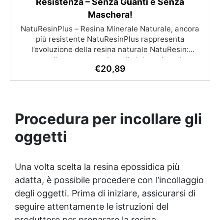
Resistenza – Senza Guanti e Senza
Maschera!
NatuResinPlus – Resina Minerale Naturale, ancora
più resistente NatuResinPlus rappresenta
l’evoluzione della resina naturale NatuResin:
conserva l’aspetto materico e l’origine minerale, ma
€
20,89
sostituisce l’acqua con un liquido acrilico a base
d’acqua (incluso nel kit). Questo miglioramento
garantisce maggiore resistenza, flessibilità e
impermeabilità. Il risultato? Oggetti più robusti,
antiurto e non assorbenti, perfetti per la
Procedura per incollare gli
realizzazione di portacandele, portasaponi e
complementi d’arredo resistenti all’umidità.
oggetti
Caratteristiche principali: ✅ Maggiore resistenza
agli urti e flessibilità ✅ Impermeabile senza
necessità di trattamenti aggiuntivi ✅ Formula sicura
Una volta scelta la
resina epossidica
più
e sostenibile ✅ Facile da colare, pigmentare e
adatta, è possibile procedere con l’incollaggio
rifinire ✅ Superfici lisce, dettagliate e
degli oggetti. Prima di iniziare, assicurarsi di
personalizzabili
seguire attentamente le istruzioni del
produttore per preparare la resina.