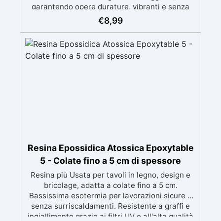
garantendo opere durature, vibranti e senza
ingiallimenti nel tempo Bassa viscosità e
€
8,99
formula anti-bolle per risultati impeccabili,
perfetti per colate di stampi e inglobamenti
Certificata Atossica post catalisi per contatto
con la pelle, BPA free e VoC Free
Resina Epossidica Atossica Epoxytable
5 - Colate fino a 5 cm di spessore
Resina più Usata per tavoli in legno, design e
bricolage, adatta a colate fino a 5 cm.
Bassissima esotermia per lavorazioni sicure e
senza surriscaldamenti. Resistente a graffi e
ingiallimento grazie ai filtri UV e all'alta qualità