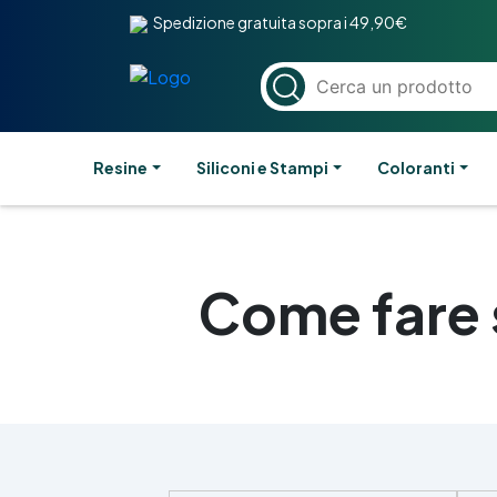
Spedizione gratuita sopra i 49,90€
Resine
Siliconi e Stampi
Coloranti
Come fare 