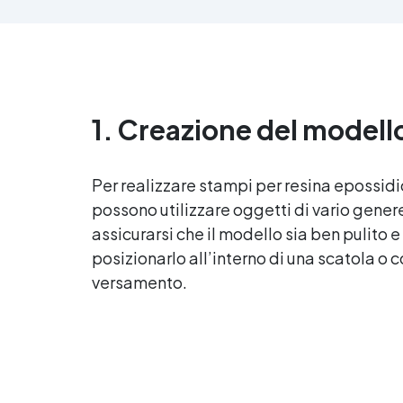
all
anti-bolle per risultati
v
impeccabili, perfetti per colate di
d'
stampi e inglobamenti
Sic
Certificata Atossica post catalisi
per contatto con la pelle, BPA
free e VoC Free
1. Creazione del modell
Per realizzare stampi per
resina epossid
possono utilizzare oggetti di vario genere
assicurarsi che il modello sia ben pulito e
posizionarlo all’interno di una scatola o 
versamento.