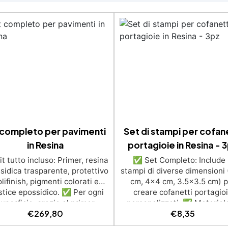
 completo per pavimenti
Set di stampi per cofan
in Resina
portagioie in Resina - 
t tutto incluso: Primer, resina
✅ Set Completo: Include
sidica trasparente, protettivo
stampi di diverse dimensioni
lifinish, pigmenti colorati e
cm, 4x4 cm, 3.5x3.5 cm) p
tice epossidico. ✅ Per ogni
creare cofanetti portagio
uperficie: grazie al primer
personalizzati. ✅ Materiale
€
269,80
€
8,35
iversale è applicabile sia su
Alta Qualità: Realizzati in sil
struzzo, piastrelle e superfici
semitrasparente, resistent