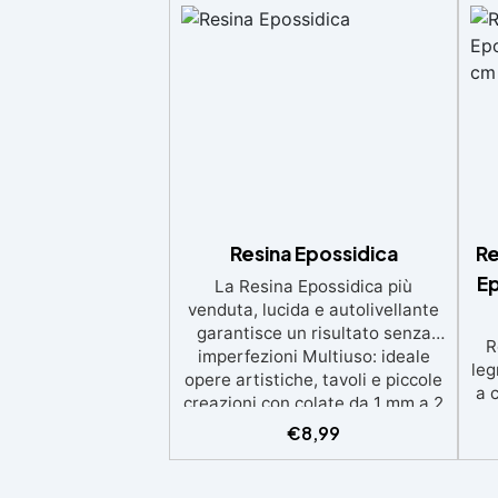
Resina Epossidica
Re
Ep
La Resina Epossidica più
venduta, lucida e autolivellante
garantisce un risultato senza
R
imperfezioni Multiuso: ideale
leg
opere artistiche, tavoli e piccole
a 
creazioni con colate da 1 mm a 2
eso
cm Resistente ai graffi e ai raggi
€
8,99
UV, garantendo opere durature,
vibranti e senza ingiallimenti nel
ing
tempo Bassa viscosità e formula