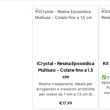
iCrystal - Resina Epossidica
Kit
Multiuso - Colate fino a 1,5
cm
✅ Ki
epos
Resina trasparente, ideale per
Po
artigianato e creazioni artistiche
mas
per colate da 1 mm a 1,5 cm di
s
spessore. Adatta a Tutti grazie al
€
17,99
un
facile rapporto di miscelazione
calce
2:1, garantisce un risultato senza