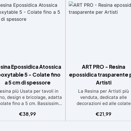
sina Epossidica Atossica
ART PRO - Resina
oxytable 5 - Colate fino
epossidica trasparente 
a 5 cm di spessore
Artisti
esina più Usata per tavoli in
La Resina per Artisti più
no, design e bricolage, adatta
venduta, dedicata alle
colate fino a 5 cm. Bassissima
decorazioni ed alle colate
termia per lavorazioni sicure
artistiche Ideale per quadri
€
38,99
€
21,99
e senza surriscaldamenti.
rivestimenti, vassoi e anch
Resistente a graffi e
piccole creazioni artistiche
iallimento grazie ai filtri UV e
Facile da usare (rapporto 3