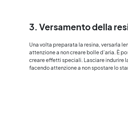
irre
imperfezioni Bassa viscosità per
colate senza bolle, compatibile
c
con legno, silicone, vetro, metallo
pass
e altri materiali. Certificata post-
3. Versamento della res
supe
catalisi atossica e sicura per il
contatto con la pelle, Bpa Free e
senza Solventi (Voc Free)
Una volta preparata la resina, versarla l
auto
Superficie lucida, autolivellante e
attenzione a non creare bolle d’aria. È po
UV, 
con filtri UV anti-ingiallimento per
o s
creare effetti speciali. Lasciare indurire 
una finitura durevole e brillante.
Disp
facendo attenzione a non spostare lo sta
2
gam