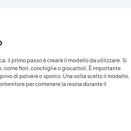
'alta qualità meccanica. Bassa
protetta dall’ingiallimento gr
iscosità per eliminare bolle
agli speciali filtri UV Formu
aria e ottenere finiture lisce.
densa : non cola via,
ura, atossica, BPA/VOC free e
mantenendo i design precisi
certificata per il contatto
puliti. Indurisce in 12-24h
prolungato con la pelle.
garantendo una superficie lu
o
e brillante
ica
, il primo passo è creare il modello da utilizzare. Si
, come fiori, conchiglie o giocattoli. È importante
 privo di polvere o sporco. Una volta scelto il modello,
contenitore per contenere la resina durante il