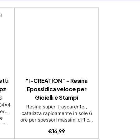
etti
"I-CREATION" - Resina
3pz
Epossidica veloce per
Gioielli e Stampi
 3
 (4x4
Resina super-trasparente ,
er
catalizza rapidamente in sole 6
ie
ore per spessori massimi di 1 cm
 di
Brillantezza e trasparenza
€
16,99
icone
durature, con protezione anti-UV
i e
contro l’ingiallimento Sicura,