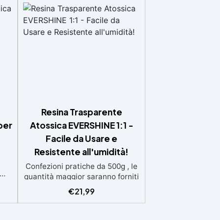
Resina Trasparente
per
Atossica EVERSHINE 1:1 -
Facile da Usare e
Resistente all'umidità!
Confezioni pratiche da 500g , le
quantità maggior saranno forniti
,
con multipli di questo kit (es: 2kg
€
21,99
e
= 4 kit da 500g) Ideale per
.
principianti: a prova di errore,
:2)
perfetta per chi inizia. Sempre