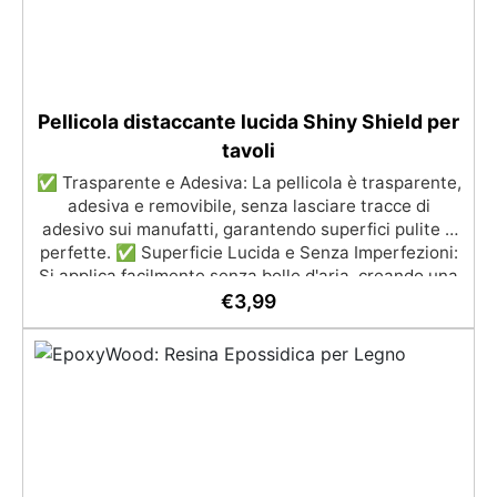
Pellicola distaccante lucida Shiny Shield per
tavoli
✅ Trasparente e Adesiva: La pellicola è trasparente,
adesiva e removibile, senza lasciare tracce di
adesivo sui manufatti, garantendo superfici pulite e
perfette. ✅ Superficie Lucida e Senza Imperfezioni:
Si applica facilmente senza bolle d'aria, creando una
superficie lucida e planare per le tue creazioni. ✅
€
3,99
Facilità di Distacco: Dopo la solidificazione della
resina, la pellicola si rimuove senza sforzo, lasciando
una superficie perfettamente regolare e lucida. ✅
Riutilizzabile: Può essere usata più volte senza
necessità di trattamenti aggiuntivi, pronta all'uso
ogni volta. ✅ Resistente e Versatile: Resistente a
temperature oltre i 100°C, è ideale per lavorare con
resine e per rivestire casseforme, garantendo una