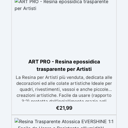
prolungato con la pelle.
ART PRO - Resina epossidica
trasparente per Artisti
La Resina per Artisti più venduta, dedicata alle
decorazioni ed alle colate artistiche Ideale per
quadri, rivestimenti, vassoi e anche piccole
creazioni artistiche. Facile da usare (rapporto
3:2) protetta dall’ingiallimento grazie agli
speciali filtri UV Formula densa : non cola via,
€
21,99
mantenendo i design precisi e puliti. Indurisce
in 12-24h garantendo una superficie lucida e
brillante