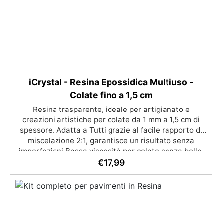
iCrystal - Resina Epossidica Multiuso -
Colate fino a 1,5 cm
Resina trasparente, ideale per artigianato e
creazioni artistiche per colate da 1 mm a 1,5 cm di
spessore. Adatta a Tutti grazie al facile rapporto di
miscelazione 2:1, garantisce un risultato senza
imperfezioni Bassa viscosità per colate senza bolle,
compatibile con legno, silicone, vetro, metallo e altri
€
17,99
materiali. Certificata post-catalisi atossica e sicura
per il contatto con la pelle, Bpa Free e senza Solventi
(Voc Free) Superficie lucida, autolivellante e con filtri
UV anti-ingiallimento per una finitura durevole e
brillante.