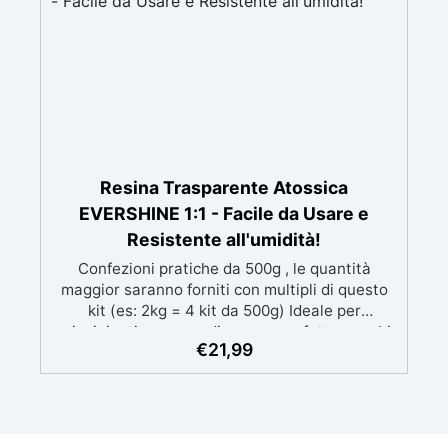
Resina Trasparente Atossica
EVERSHINE 1:1 - Facile da Usare e
Resistente all'umidità!
Confezioni pratiche da 500g , le quantità
maggior saranno forniti con multipli di questo
kit (es: 2kg = 4 kit da 500g) Ideale per
principianti: a prova di errore, perfetta per chi
€
21,99
inizia. Sempre lucida: garantisce una finitura
brillante e uniforme in ogni condizione.
Facilissima da usare: rapporto di miscelazione
intuitivo basta mescolare i 2 componenti in
parti uguali Versatile e creativa: adatta per