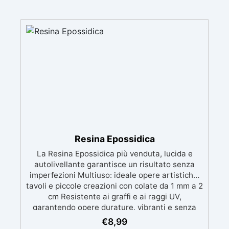
Resina Epossidica
La Resina Epossidica più venduta, lucida e
autolivellante garantisce un risultato senza
imperfezioni Multiuso: ideale opere artistiche,
tavoli e piccole creazioni con colate da 1 mm a 2
cm Resistente ai graffi e ai raggi UV,
garantendo opere durature, vibranti e senza
ingiallimenti nel tempo Bassa viscosità e
€
8,99
formula anti-bolle per risultati impeccabili,