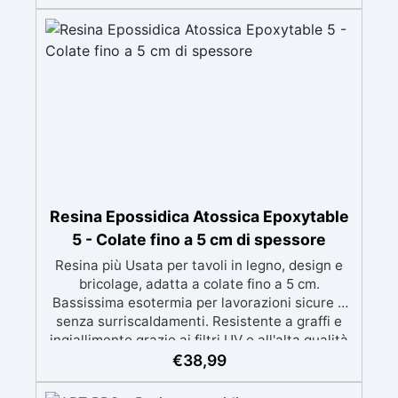
perfetti per colate di stampi e inglobamenti
Certificata Atossica post catalisi per contatto
con la pelle, BPA free e VoC Free
Resina Epossidica Atossica Epoxytable
5 - Colate fino a 5 cm di spessore
Resina più Usata per tavoli in legno, design e
bricolage, adatta a colate fino a 5 cm.
Bassissima esotermia per lavorazioni sicure e
senza surriscaldamenti. Resistente a graffi e
ingiallimento grazie ai filtri UV e all'alta qualità
meccanica. Bassa viscosità per eliminare bolle
€
38,99
d'aria e ottenere finiture lisce. Sicura, atossica,
BPA/VOC free e certificata per il contatto