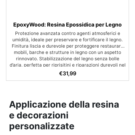
protezione e finitura impeccabile.
EpoxyWood: Resina Epossidica per Legno
Protezione avanzata contro agenti atmosferici e
umidità, ideale per preservare e fortificare il legno.
Finitura liscia e durevole per proteggere restaurare
mobili, barche e strutture in legno con un aspetto
rinnovato. Stabilizzazione del legno senza bolle
d’aria, perfetta per riprisitini e riparazioni durevoli nel
tempo. Elevata resistenza chimica e meccanica,
€
31,99
facilmente colorabile per progetti creativi e robusti.
Adatta a diverse superfici, incluse vetroresina e
metallo, semplice da usare (rapporto 2 a 1).
Applicazione della resina
e decorazioni
personalizzate