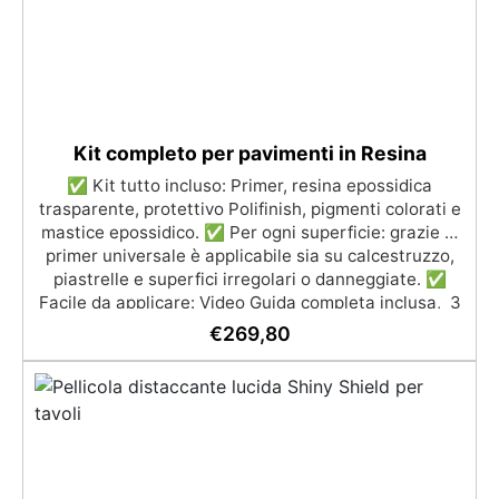
Kit completo per pavimenti in Resina
✅ Kit tutto incluso: Primer, resina epossidica
trasparente, protettivo Polifinish, pigmenti colorati e
mastice epossidico. ✅ Per ogni superficie: grazie al
primer universale è applicabile sia su calcestruzzo,
piastrelle e superfici irregolari o danneggiate. ✅
Facile da applicare: Video Guida completa inclusa, 3
semplici passaggi, dalla preparazione della superficie
€
269,80
alla finitura protettiva antigraffio. ✅ Risultati
professionali: Sistema autolivellante, resistente ai
raggi UV, duraturo e con finitura lucida o satinata. ✅
Personalizzabile: Disponibile in kit per metrature da
2m² a 100m², con una vasta gamma di pigmenti
selezionabili.