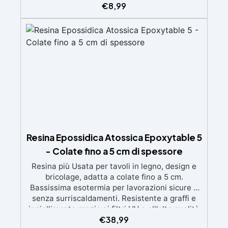
ingiallimenti nel tempo Bassa viscosità e
€
8,99
formula anti-bolle per risultati impeccabili,
perfetti per colate di stampi e inglobamenti
Certificata Atossica post catalisi per contatto
con la pelle, BPA free e VoC Free
Resina Epossidica Atossica Epoxytable 5
- Colate fino a 5 cm di spessore
Resina più Usata per tavoli in legno, design e
bricolage, adatta a colate fino a 5 cm.
Bassissima esotermia per lavorazioni sicure e
senza surriscaldamenti. Resistente a graffi e
ingiallimento grazie ai filtri UV e all'alta qualità
€
38,99
meccanica. Bassa viscosità per eliminare bolle