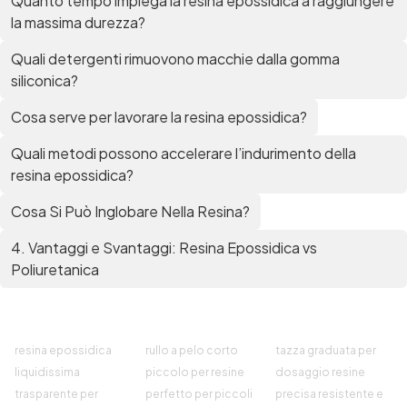
Quanto tempo impiega la resina epossidica a raggiungere
la massima durezza?
Quali detergenti rimuovono macchie dalla gomma
siliconica?
Cosa serve per lavorare la resina epossidica?
Quali metodi possono accelerare l’indurimento della
resina epossidica?
Cosa Si Può Inglobare Nella Resina?
4. Vantaggi e Svantaggi: Resina Epossidica vs
Poliuretanica
resina epossidica
rullo a pelo corto
tazza graduata per
liquidissima
piccolo per resine
dosaggio resine
trasparente per
perfetto per piccoli
precisa resistente e