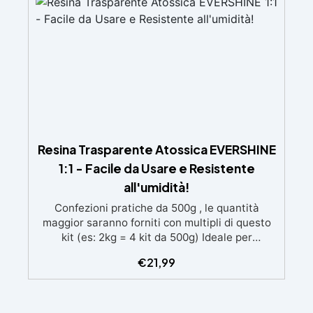
brillante
Resina Trasparente Atossica EVERSHINE
1:1 - Facile da Usare e Resistente
all'umidità!
Confezioni pratiche da 500g , le quantità
maggior saranno forniti con multipli di questo
kit (es: 2kg = 4 kit da 500g) Ideale per
principianti: a prova di errore, perfetta per chi
€
21,99
inizia. Sempre lucida: garantisce una finitura
brillante e uniforme in ogni condizione.
Facilissima da usare: rapporto di miscelazione
intuitivo basta mescolare i 2 componenti in