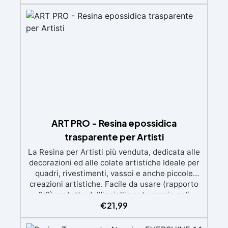
d'aria e ottenere finiture lisce. Sicura, atossica,
BPA/VOC free e certificata per il contatto
prolungato con la pelle.
ART PRO - Resina epossidica
trasparente per Artisti
La Resina per Artisti più venduta, dedicata alle
decorazioni ed alle colate artistiche Ideale per
quadri, rivestimenti, vassoi e anche piccole
creazioni artistiche. Facile da usare (rapporto
3:2) protetta dall’ingiallimento grazie agli
€
21,99
speciali filtri UV Formula densa : non cola via,
mantenendo i design precisi e puliti. Indurisce
in 12-24h garantendo una superficie lucida e