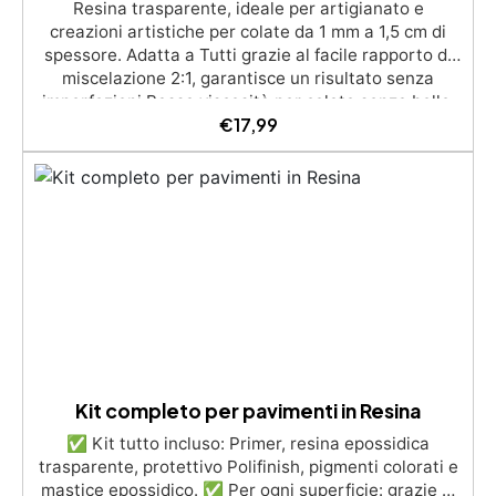
Resina trasparente, ideale per artigianato e
creazioni artistiche per colate da 1 mm a 1,5 cm di
spessore. Adatta a Tutti grazie al facile rapporto di
miscelazione 2:1, garantisce un risultato senza
imperfezioni Bassa viscosità per colate senza bolle,
€
17,99
compatibile con legno, silicone, vetro, metallo e altri
materiali. Certificata post-catalisi atossica e sicura
per il contatto con la pelle, Bpa Free e senza Solventi
(Voc Free) Superficie lucida, autolivellante e con filtri
UV anti-ingiallimento per una finitura durevole e
brillante.
Kit completo per pavimenti in Resina
✅ Kit tutto incluso: Primer, resina epossidica
trasparente, protettivo Polifinish, pigmenti colorati e
mastice epossidico. ✅ Per ogni superficie: grazie al