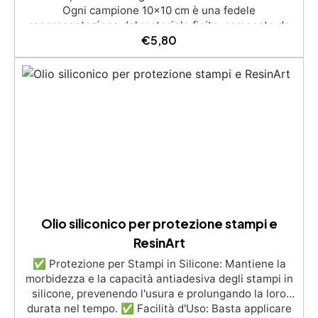
Ogni campione 10x10 cm è una fedele
rappresentazione del materiale finito, composto da
€
5,80
ghiaia naturale e resina trasparente ad alte
prestazioni.Ideale per vedere da vicino l’effetto
estetico, sentire la texture al tatto e testare la
compattezza e la porosità del materiale. Perfetto per
chi desidera valutare la resa visiva e funzionale
prima di procedere con la posa su ampie superfici. Il
campione ha spessore 1 cm ma puo essere posato
fino a 10 cm di spessore
Olio siliconico per protezione stampi e
ResinArt
✅ Protezione per Stampi in Silicone: Mantiene la
morbidezza e la capacità antiadesiva degli stampi in
silicone, prevenendo l'usura e prolungando la loro
durata nel tempo. ✅ Facilità d'Uso: Basta applicare