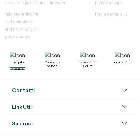
creazioni da resin pro
interventi
facile da usare
telo protettivo mt
torcia portatile uv
4x4 polietilene
antimacchia nylon
per resinatura
Trustpilot
Consegna
Transazioni
Reso sicuro
veloce
sicure
Contatti
Link Utili
Su di noi