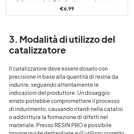
l'olio con un batuffolo di cotone per rinnovare e
€
6,99
proteggere la superficie dello stampo, mantenendo
la sua efficienza. ✅ Effetti Speciali nella Resina:
Aggiungi poche gocce alla resina per ottenere effetti
sorprendenti e dinamici, come celle e sfumature,
durante la colata. ✅ Fluid Painting: Utilizza l'olio con
3. Modalità di utilizzo del
coloranti acrilici nelle tecniche di pouring per
ottenere l'effetto bagnato e dare una dimensione
catalizzatore
extra alle tue opere d'arte. ✅ Versatilità e
Creatività: Ideale non solo per la protezione degli
stampi, ma anche per amplificare le tue possibilità
Il catalizzatore deve essere dosato con
creative nelle arti visive e nella creazione di resina.
precisione in base alla quantità di resina da
indurire, seguendo attentamente le
indicazioni del produttore. Un dosaggio
errato potrebbe compromettere il processo
di indurimento, causando ritardi nella catalisi
o addirittura la formazione di difetti nel
materiale. Presso RESIN PRO è possibile
trovare guide dettagliate sull’utilizzo corretto