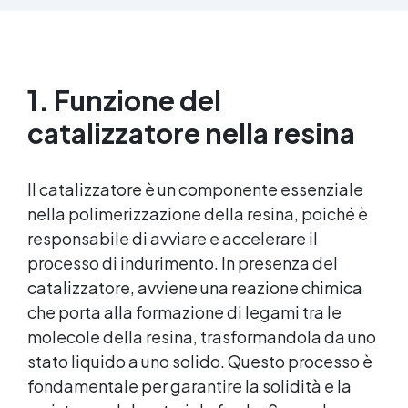
parti uguali Versatile e creativa: adatta per
colate, rivestimenti e colorabile a piacere.
Resistente : lucentezza duratura e alta
resistenza a graffi e umidità.
1. Funzione del
catalizzatore nella resina
Il catalizzatore è un componente essenziale
nella polimerizzazione della resina, poiché è
responsabile di avviare e accelerare il
processo di indurimento. In presenza del
catalizzatore, avviene una reazione chimica
che porta alla formazione di legami tra le
molecole della resina, trasformandola da uno
stato liquido a uno solido. Questo processo è
fondamentale per garantire la solidità e la