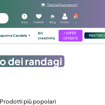
Traccia il tuo pacco!
0
Aiuto
Preferiti
Blog
Profilo
—
⚡ SUPER
kit
aponi e Candele
MASTERC
creatività
OFFERTE
so dei randagi
Prodotti più popolari