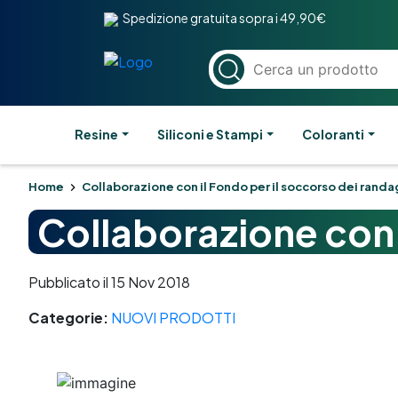
Spedizione gratuita sopra i 49,90€
Resine
Siliconi e Stampi
Coloranti
Home
Collaborazione con il Fondo per il soccorso dei randa
Collaborazione con 
Pubblicato il 15 Nov 2018
Categorie:
NUOVI PRODOTTI