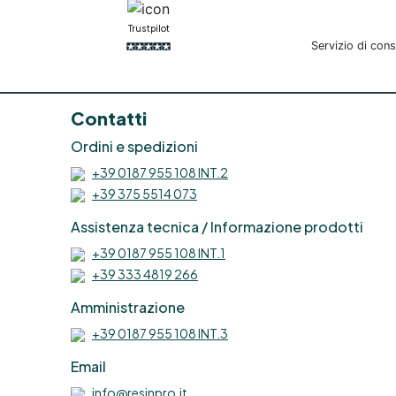
Trustpilot
Servizio di con
Contatti
Ordini e spedizioni
+39 0187 955 108 INT.2
+39 375 5514 073
Assistenza tecnica / Informazione prodotti
+39 0187 955 108 INT.1
+39 333 4819 266
Amministrazione
+39 0187 955 108 INT.3
Email
info@resinpro.it