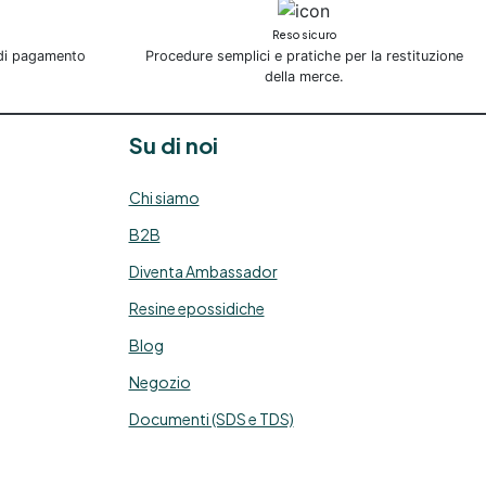
Reso sicuro
 di pagamento
Procedure semplici e pratiche per la restituzione
della merce.
Su di noi
Chi siamo
B2B
Diventa Ambassador
Resine epossidiche
Blog
Negozio
Documenti (SDS e TDS)