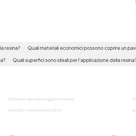
la resina?
Quali materiali economici possono coprire un pa
na?
Quali superfici sono ideali per l’applicazione della resina
Glitter per decorare oggetti in resina
R
orologio in resina epossidica
pi