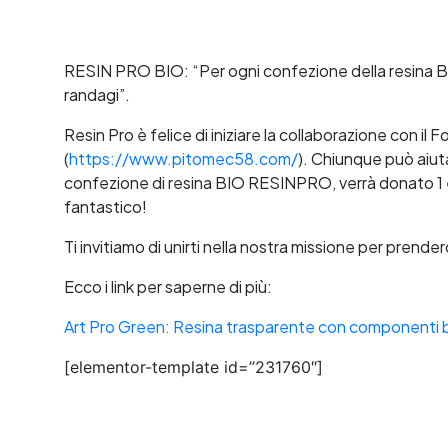
RESIN PRO BIO: “Per ogni confezione della resina B
randagi”.
Resin Pro è felice di iniziare la collaborazione con il 
(
https://www.pitomec58.com/
). Chiunque può aiut
confezione di resina BIO RESINPRO, verrà donato 1 eu
fantastico!
Ti invitiamo di unirti nella nostra missione per prender
Ecco i link per saperne di più:
Art Pro Green: Resina trasparente con componenti b
[elementor-template id=”231760″]