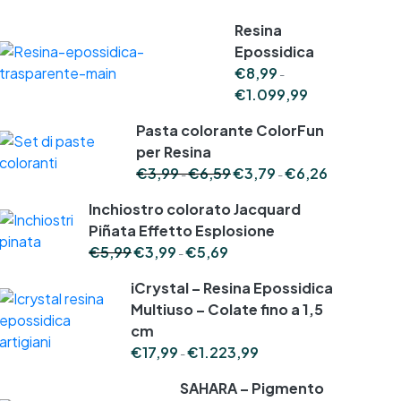
Resina
Epossidica
€
8,99
-
Fascia
€
1.099,99
di
prezzo:
Pasta colorante ColorFun
da
per Resina
€8,99
Fascia
Fascia
€
3,99
€
6,59
€
3,79
€
6,26
-
-
a
di
di
€1.099,99
prezzo:
prezzo:
Inchiostro colorato Jacquard
da
da
Piñata Effetto Esplosione
€3,99
€3,79
Fascia
€
5,99
€
3,99
€
5,69
-
a
a
di
€6,59
€6,26
prezzo:
iCrystal – Resina Epossidica
da
Multiuso – Colate fino a 1,5
€3,99
cm
a
Fascia
€
17,99
€
1.223,99
€5,69
-
di
prezzo:
SAHARA – Pigmento
da