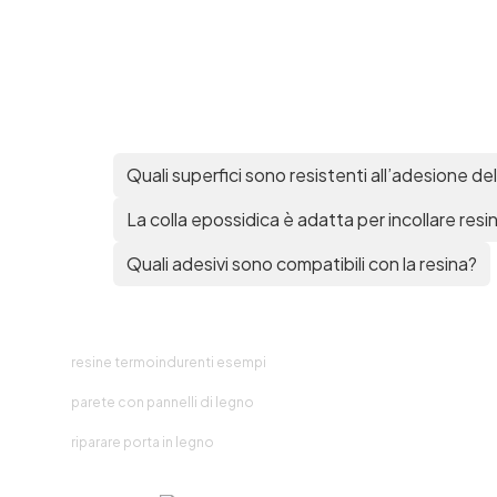
Quali superfici sono resistenti all’adesione del
La colla epossidica è adatta per incollare resi
Quali adesivi sono compatibili con la resina?
resine termoindurenti esempi
parete con pannelli di legno
riparare porta in legno