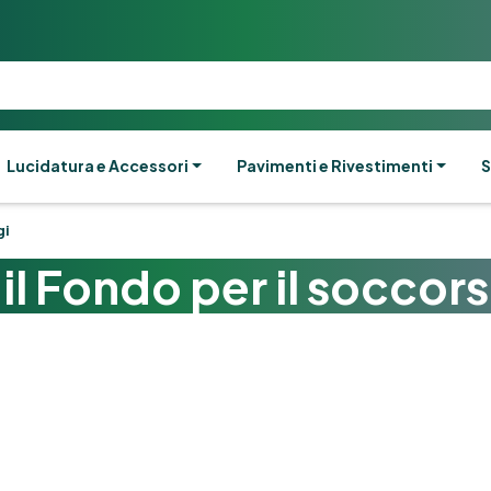
Lucidatura e Accessori
Pavimenti e Rivestimenti
S
gi
il Fondo per il soccor