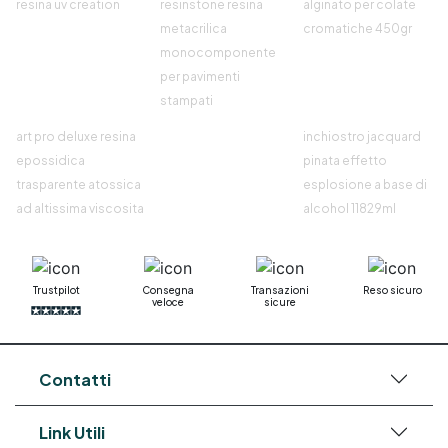
resina uv creation
resinstone resina
alginato per colate
metacrilica
cromatiche 450gr
monocomponente
per pavimenti
stampati
art pro deluxe resina
inchiostro jacquard
epossidica
pinata effetto
trasparente atossica
esplosione a base di
ad altissima viscosita
alcohol 11829ml
Trustpilot
Consegna
Transazioni
Reso sicuro
veloce
sicure
Contatti
Link Utili