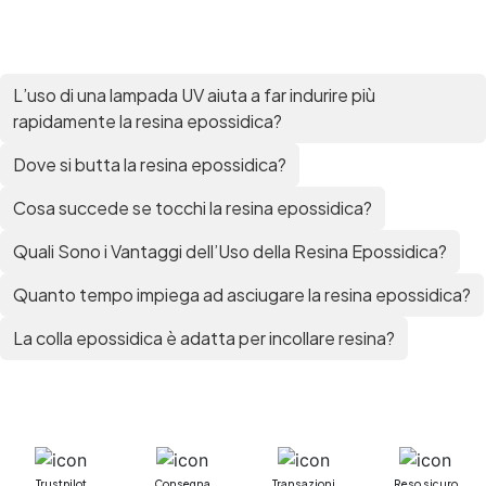
epossidica bicomponente plastica Impregnante
epossidico Colla epossidica bicomponente per
plastica Colla epossidica Colla epossidica
bicomponente Epossidica colla Colla
L’uso di una lampada UV aiuta a far indurire più
bicomponente plastica Bicomponente
rapidamente la resina epossidica?
trasparente Pasta bicomponente per metalli
Epossidica bicomponente Bicomponente
Dove si butta la resina epossidica?
epossidico Colle bicomponenti Epossidica
significato Epossidico significato Polietilene telo
Cosa succede se tocchi la resina epossidica?
Smalto epossidico Colla epossidica legno Colla
Quali Sono i Vantaggi dell’Uso della Resina Epossidica?
epossidica per plastica Collanti epossidici Colla
bicomponente per plastica Cariche per Epossidici
Quanto tempo impiega ad asciugare la resina epossidica?
Cariche Epossidiche Adesivo bicomponente
epossidico Colla bicomponente epossidica
La colla epossidica è adatta per incollare resina?
Pavimento epossidico Acquista Glitter Epossidico
Applicazioni di Epossidici Colle epossidiche
Mastice epossidico Adesivo epossidico
bicomponente Malta epossidica Colla
bicomponente Pavimento epossidico pro e
contro Epossidica Colla epossidica plastica See
all articles →
Trustpilot
Consegna
Transazioni
Reso sicuro