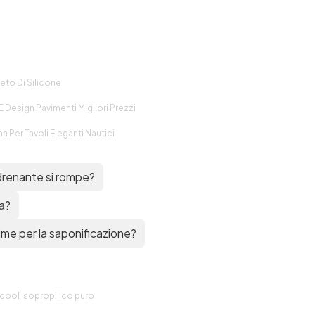
eto Di Silicone
E Design Pavimenti Migliori Prezzi
a Per Tavoli Eleganti Nautici
drenante si rompe?
a?
me per la saponificazione?
lcool isopropilico puro