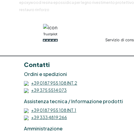
epoxywood resina epossidica per legno rivestimento protettivo
restauro rinforzo
R
Trustpilot
Servizio di con
Contatti
e
Ordini e spedizioni
+39 0187 955 108 INT.2
+39 375 5514 073
Assistenza tecnica / Informazione prodotti
R
+39 0187 955 108 INT.1
p
+39 333 4819 266
Amministrazione
e