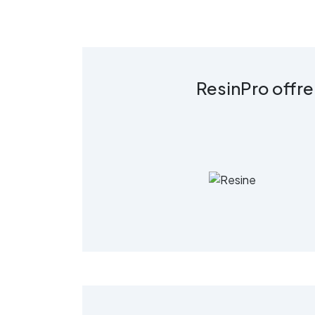
c
R
ResinPro offre
s