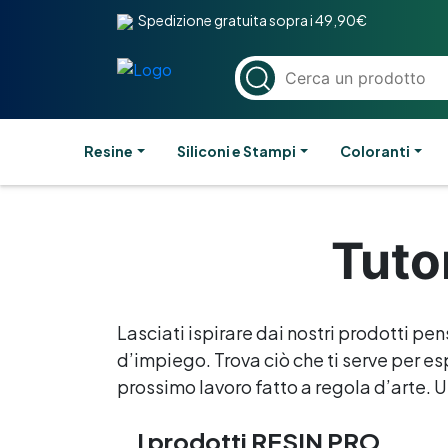
Spedizione gratuita sopra i 49,90€
Resine
Siliconi e Stampi
Coloranti
Tuto
Lasciati ispirare dai nostri prodotti pen
d’impiego. Trova ciò che ti serve per esp
prossimo lavoro fatto a regola d’arte. Un
I prodotti RESIN PRO