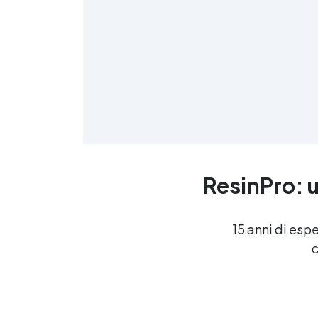
≤
f
ResinPro: u
R
15 anni di esp
c