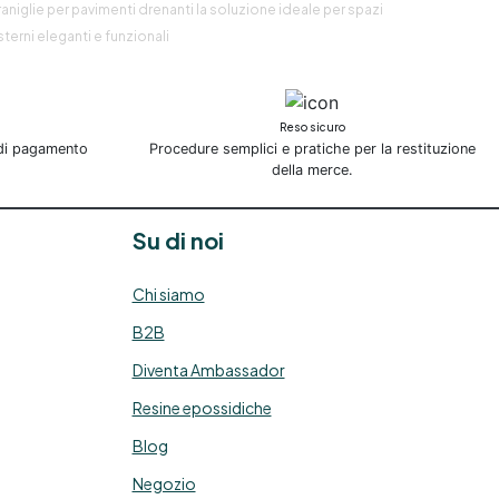
raniglie per pavimenti drenanti la soluzione ideale per spazi
terni eleganti e funzionali
Reso sicuro
 di pagamento
Procedure semplici e pratiche per la restituzione
della merce.
Su di noi
Chi siamo
B2B
Diventa Ambassador
Resine epossidiche
Blog
Negozio