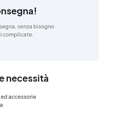
onsegna!
nsegna, senza bisogno
oni complicate.
ue necessità
e ed accessorie
ca