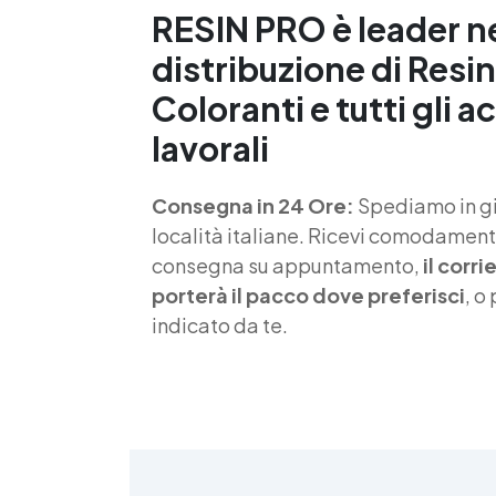
RESIN PRO è leader n
S
distribuzione di Resin
f
Coloranti e tutti gli a
T
lavorali
s
Consegna in 24 Ore:
Spediamo in gio
d
località italiane. Ricevi comodamente
consegna su appuntamento,
il corr
porterà il pacco dove preferisci
, o
indicato da te.
4
>
(