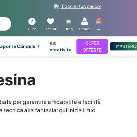
Traccia il tuo pacco!
0
Aiuto
Preferiti
Blog
Profilo
—
⚡ SUPER
kit
aponi e Candele
MASTERC
creatività
OFFERTE
esina
iata per garantire affidabilità e facilità
tecnica alla fantasia: qui inizia il tuo