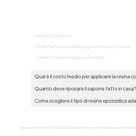
Resina Su Cemento
Glitter Per Personalizzare Oggetti In Resina Colorata
r
Colate Di Silicone Resistenti E Versatili
Qual è il costo medio per applicare la resina 
Quanto deve riposare il sapone fatto in casa?
Come scegliere il tipo di resina epossidica ad
R
telo protettivo mt 4x4 polietilene antimacchia nylon per resinatu