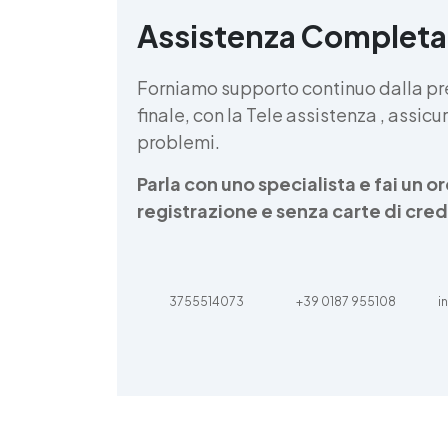
Assistenza Completa
d
v
Forniamo supporto continuo dalla pr
finale, con la Tele assistenza , assi
problemi.
Parla con uno specialista e fai un 
registrazione e senza carte di cred
3755514073
+39 0187 955108
i
d
t
m