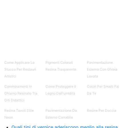
Come Applicare Lo
Pigmenti Colorati
Pavimentazione
Stucco Per Restauri
Resina Trasparente
Esterna Con Ghiaia
Artistici
Lavata
Camminamenti In
Come Proteggere Il
Colori Per Smalti Fai
Ghiaino Resinato Tra
Legno Dall'umidità
Da Te
Orti Didattici
Resina Tavoli Stile
Pavimentazione Da
Resine Per Doccia
Neon
Esterno Carrabile
Quali tipi di vernice aderiscono meglio alla resina