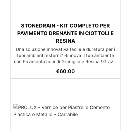
STONEDRAIN - KIT COMPLETO PER
PAVIMENTO DRENANTE IN CIOTTOLI E
RESINA
Una soluzione innovativa facile e duratura per i
tuoi ambienti esterni? Rinnova il tuo ambiente
con Pavimentazioni di Graniglia e Resina ! Grazie
alle nostre istruzioni semplici e dettagliate,
€
60,00
trasformare qualsiasi superficie diventa un gioco
da ragazzi: l’applicazione è molto semplice e –
soprattutto – economica, alla portata di tutti. Se
preferisci affidarti a un esperto, cliccando il
pulsante qui sotto puoi scoprire la lista dei nostri
posatori. oppure se preferisci puoi chiedere un
preventivo su misura già con posa inclusa
(servizio disponibile solo su certe province)
(servizio di posa e trasporto non incluso nel
prezzo) Lista dei posatori Richiedi un preventivo