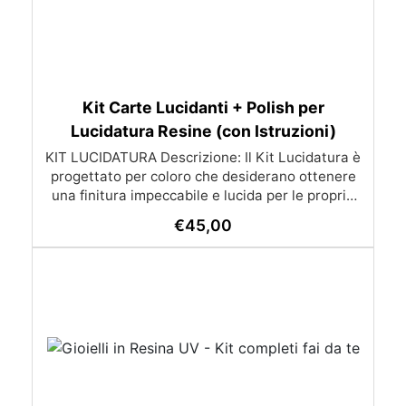
Kit Carte Lucidanti + Polish per
Lucidatura Resine (con Istruzioni)
KIT LUCIDATURA Descrizione: Il Kit Lucidatura è
progettato per coloro che desiderano ottenere
una finitura impeccabile e lucida per le proprie
superfici in resina. Composto da dischi abrasivi
€
45,00
di alta qualità e una crema lucidante specifica, il
kit offre un processo di lucidatura semplice e
efficace, ideale per ottenere risultati
professionali con facilità. Contenuto del Kit:
ABRALON 150mm Grip 360: Disco abrasivo con
grana 360 per rimuovere imperfezioni e
preparare la superficie. ABRALON 150mm Grip
500: Disco abrasivo con grana 500 per levigare
ulteriormente. ABRALON 150mm Grip 1000: Disco
abrasivo con grana 1000 per ottenere una