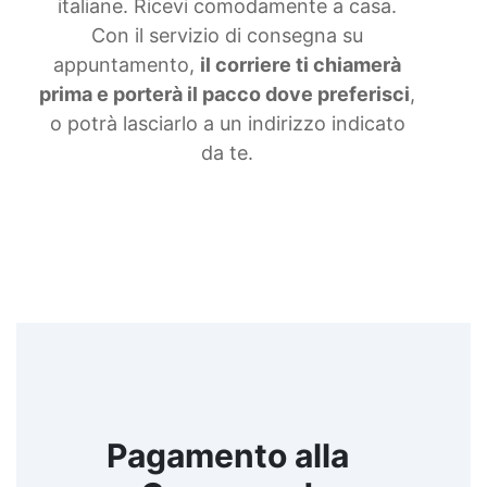
italiane. Ricevi comodamente a casa.
siliconiche Gomma liquida trasparente Gomma
Con il servizio di consegna su
per stampi Gomma siliconica resistente Gomma
siliconica per stampi complessi Gomma siliconica
appuntamento,
il corriere ti chiamerà
liquida Gomma siliconica morbida Gomma colata
prima e porterà il pacco dove preferisci
,
Gomma siliconica per calchi resistenti Gomma
o potrà lasciarlo a un indirizzo indicato
siliconica Gomma siliconica antiaderente See all
articles →
da te.
Pagamento alla