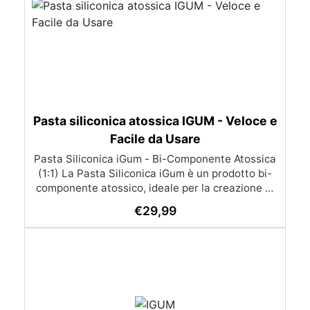
Pasta siliconica atossica IGUM - Veloce e
Facile da Usare
Pasta Siliconica iGum - Bi-Componente Atossica
(1:1) La Pasta Siliconica iGum è un prodotto bi-
componente atossico, ideale per la creazione di
stampi precisi e dettagliati. Morbida e
€
29,99
modellabile, è compatibile con una vasta gamma
di materiali, come resina, gesso, cera, metallo a
basso punto di fusione, sapone e cemento. Con
iGum, puoi riprodurre ornamenti, figurine e
qualsiasi altro oggetto con la massima
semplicità, senza bisogno di strumenti di
precisione o bilance. Caratteristiche Principali