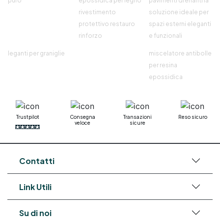
puro
epossidica per legno
pavimenti drenanti la
rivestimento
soluzione ideale per
protettivo restauro
spazi esterni eleganti
rinforzo
e funzionali
leganti per graniglie
miscelatore antibolle
per resina
epossidica
Trustpilot
Consegna
Transazioni
Reso sicuro
veloce
sicure
Contatti
Link Utili
Su di noi