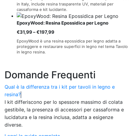
prezzo:
in Italy, include resina trasparente UV, materiali per
cassaforma e kit lucidante.
da
€175,99
EpoxyWood: Resina Epossidica per Legno
a
Fascia
€
31,99
–
€
197,99
€493,99
di
EpoxyWood è una resina epossidica per legno adatta a
prezzo:
proteggere e restaurare superfici in legno nel tema Tavolo
in legno resina.
da
€31,99
a
Domande Frequenti
€197,99
Qual è la differenza tra i kit per tavoli in legno e
resina?
I kit differiscono per lo spessore massimo di colata
gestibile, la presenza di accessori per cassaforma e
lucidatura e la resina inclusa, adatta a esigenze
diverse.
Leggi la guida completa