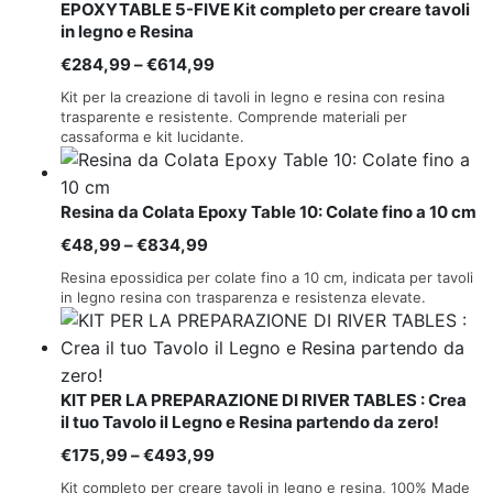
EPOXYTABLE 5-FIVE Kit completo per creare tavoli
in legno e Resina
Fascia
€
284,99
–
€
614,99
di
Kit per la creazione di tavoli in legno e resina con resina
prezzo:
trasparente e resistente. Comprende materiali per
cassaforma e kit lucidante.
da
€284,99
a
Resina da Colata Epoxy Table 10: Colate fino a 10 cm
€614,99
Fascia
€
48,99
–
€
834,99
di
Resina epossidica per colate fino a 10 cm, indicata per tavoli
prezzo:
in legno resina con trasparenza e resistenza elevate.
da
€48,99
a
KIT PER LA PREPARAZIONE DI RIVER TABLES : Crea
€834,99
il tuo Tavolo il Legno e Resina partendo da zero!
Fascia
€
175,99
–
€
493,99
di
Kit completo per creare tavoli in legno e resina, 100% Made