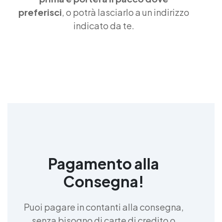
Gomma siliconica per calchi resistenti Gomma
preferisci
, o potrà lasciarlo a un indirizzo
siliconica Gomma siliconica antiaderente See all
articles →
indicato da te.
Pagamento alla
Consegna!
Puoi pagare in contanti alla consegna,
senza bisogno di carte di credito o