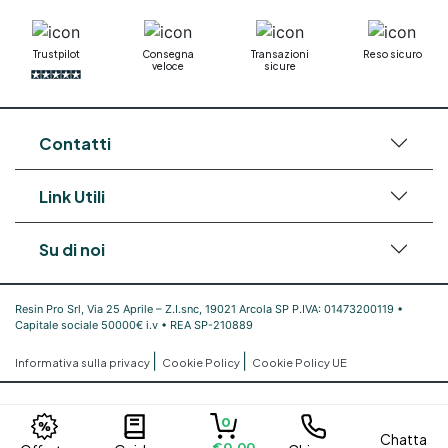
Trustpilot
Consegna
Transazioni
Reso sicuro
veloce
sicure
Contatti
Link Utili
Su di noi
Resin Pro Srl, Via 25 Aprile – Z.I.snc, 19021 Arcola SP P.IVA: 01473200119 •
Capitale sociale 50000€ i.v • REA SP-210889
|
|
Informativa sulla privacy
Cookie Policy
Cookie Policy UE
0
Chatta
€0,00