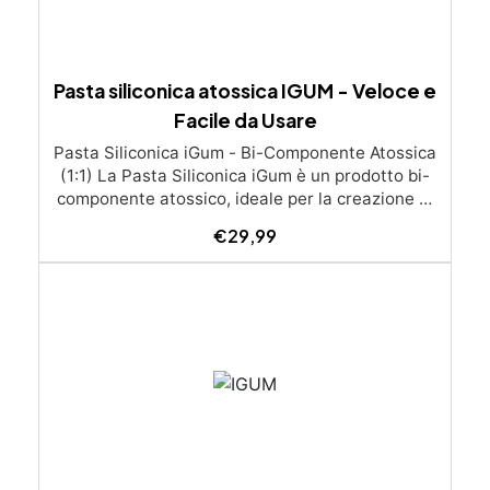
Pasta siliconica atossica IGUM - Veloce e
Facile da Usare
Pasta Siliconica iGum - Bi-Componente Atossica
(1:1) La Pasta Siliconica iGum è un prodotto bi-
componente atossico, ideale per la creazione di
stampi precisi e dettagliati. Morbida e
€
29,99
modellabile, è compatibile con una vasta gamma
di materiali, come resina, gesso, cera, metallo a
basso punto di fusione, sapone e cemento. Con
iGum, puoi riprodurre ornamenti, figurine e
qualsiasi altro oggetto con la massima
semplicità, senza bisogno di strumenti di
precisione o bilance. Caratteristiche Principali
Completamente atossica: Sicura da usare, senza
necessità di guanti o mascherina. Facile da
usare: Si lavora a mano e si applica direttamente
sul modello da riprodurre. Indurisce velocemente: