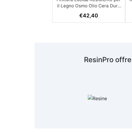
il Legno Osmo Olio Cera Dura
è la soluzione perfetta per chi
€
42,40
cerca una finitura lucida,
resistente e duratura per il
f
legno. Grazie alla sua formula
innovativa a base di olio e
cera, questo prodotto non solo
M
valorizza il legno ma lo
protegge efficacemente nel
ResinPro offre
tempo, rendendolo ideale per
applicazioni all'interno di
ambienti. Caratteristiche
Principali: Finitura Lucida e
M
Resistente: Offre una finitura
lucida che non solo esalta la
bellezza naturale del legno, ma
è anche estremamente
resistente agli agenti
atmosferici e ai danni causati
da liquidi comuni come vino,
p
birra, caffè e succhi di frutta.