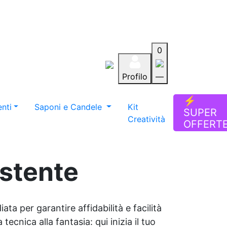
0
Profilo
—
Aiuto
Preferiti
Blog
⚡
nti
Saponi e Candele
Kit
SUPER
Creatività
OFFERT
istente
ata per garantire affidabilità e facilità
tecnica alla fantasia: qui inizia il tuo