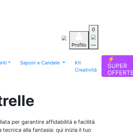
0
Profilo
—
Aiuto
Preferiti
Blog
⚡
nti
Saponi e Candele
Kit
SUPER
Creatività
OFFERT
relle
ata per garantire affidabilità e facilità
tecnica alla fantasia: qui inizia il tuo