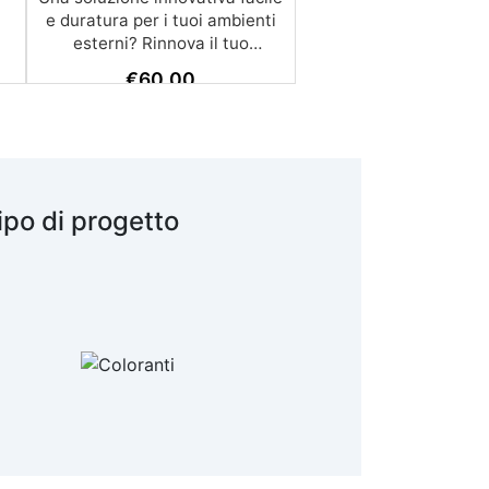
e duratura per i tuoi ambienti
esterni? Rinnova il tuo
ambiente con Pavimentazioni
€
60,00
di Graniglia e Resina ! Grazie
alle nostre istruzioni semplici e
dettagliate, trasformare
qualsiasi superficie diventa un
gioco da ragazzi: l’applicazione
è molto semplice e –
ipo di progetto
soprattutto – economica, alla
portata di tutti. Se
preferisci affidarti a un
esperto, cliccando il pulsante
qui sotto puoi scoprire la lista
dei nostri posatori. oppure se
preferisci puoi chiedere un
preventivo su misura già con
posa inclusa (servizio
disponibile solo su certe
province) (servizio di posa e
trasporto non incluso nel