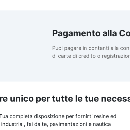
diverse applicazioni. Facilità
’uso: Monocomponente, facile
da applicare. Adesione
igliorata: Ideale per supporti
non assorbenti e difficili.
Pagamento alla C
stetica preservata: Mantiene
il colore di fondo senza
Puoi pagare in contanti alla co
alterazioni. Applicazioni
Tipiche: Perfetto per
di carte di credito o registrazi
migliorare l’adesione in
progetti di rivestimento con
resine e per trattare superfici
minerali, calcestruzzo, e
ivestimenti ceramici o vetrosi.
Useful articles Pavimenti
re unico per tutte le tue neces
drenanti 100 articles ▸
Pavimento in resina spessore
avimento in cemento e resina
Pavimenti drenanti
 Tua completa disposizione per fornirti resine ed
Rivestimento drenante con
 industria , fai da te, pavimentazioni e nautica
ranulati Pavimento drenante