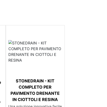
STONEDRAIN - KIT
e
COMPLETO PER
PAVIMENTO DRENANTE
IN CIOTTOLI E RESINA
imenti esterni Resina calpestabile per esterno Pannelli in resina per esterni See all articles → Resina per pareti esterne 14 articles
Una soluzione innovativa facile