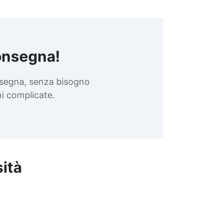
onsegna!
nsegna, senza bisogno
oni complicate.
sità