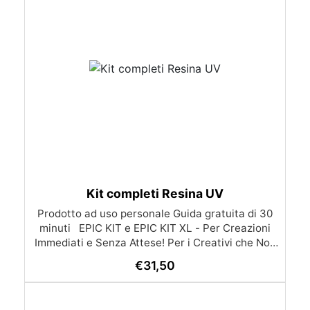
Kit completi Resina UV
Prodotto ad uso personale Guida gratuita di 30
minuti EPIC KIT e EPIC KIT XL - Per Creazioni
Immediati e Senza Attese! Per i Creativi che Non
Amano Aspettare Con i nostri EPIC KIT e EPIC
€
31,50
KIT XL, puoi iniziare subito a creare opere
straordinarie con resina UV, senza dover
aspettare. Entrambi i kit includono tutto il