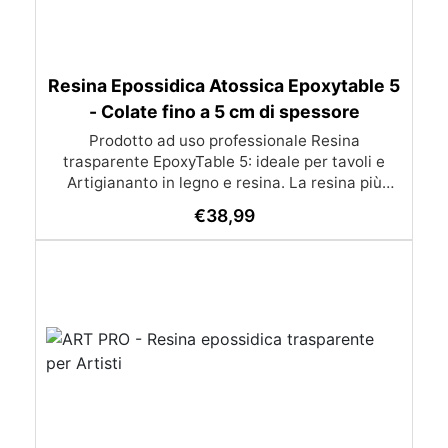
Resina Epossidica Atossica Epoxytable 5
- Colate fino a 5 cm di spessore
Prodotto ad uso professionale Resina
trasparente EpoxyTable 5: ideale per tavoli e
Artigiananto in legno e resina. La resina più
venduta , resistente ai graffi e ingiallimento,
€
38,99
perfetta per colate di alto spessore fino a 5 cm.
Applicazioni Principali: Realizzazione di tavoli in
legno e resina con colate di alto spessore.
Progetti artistici e di design che prevedano una
colata in spessore Inglobamenti di oggetti (fiori,
monete, pietre, ecc) Colate riempitive in
spessore dentro stampi e cassaforme
Caratteristiche principali: ✅ Bassissima
esotermia per colate fino a 5 cm (è possibile fare
più colate a distanza di 12-24h) ✅ Filtri UV per
prevenire l’ingiallimento e mantenere la