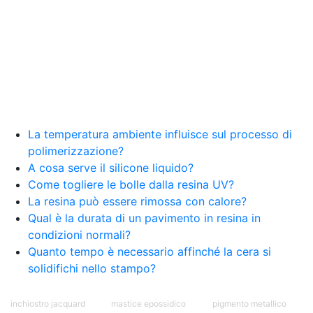
resina Spatolato resina See all articles →
Epossidico per pavimenti 41 articles ▸ Epossidico
per pavimenti Pavimenti epossidici Applicazioni
Creative Epossidiche Epossidica vernice Colla
epossidica per legno Tavolo epossidico Colla
epossidica bicomponente plastica Impregnante
epossidico Colla epossidica bicomponente per
plastica Colla epossidica Colla epossidica
bicomponente Epossidica colla Colla
bicomponente plastica Bicomponente
La temperatura ambiente influisce sul processo di
trasparente Pasta bicomponente per metalli
polimerizzazione?
Epossidica bicomponente Bicomponente
A cosa serve il silicone liquido?
epossidico Colle bicomponenti Epossidica
Come togliere le bolle dalla resina UV?
significato Epossidico significato Polietilene telo
La resina può essere rimossa con calore?
Smalto epossidico Colla epossidica legno Colla
Qual è la durata di un pavimento in resina in
epossidica per plastica Collanti epossidici Colla
condizioni normali?
bicomponente per plastica Cariche per Epossidici
Cariche Epossidiche Adesivo bicomponente
Quanto tempo è necessario affinché la cera si
epossidico Colla bicomponente epossidica
solidifichi nello stampo?
Pavimento epossidico Acquista Glitter Epossidico
Applicazioni di Epossidici Colle epossidiche
inchiostro jacquard
mastice epossidico
pigmento metallico
Mastice epossidico Adesivo epossidico