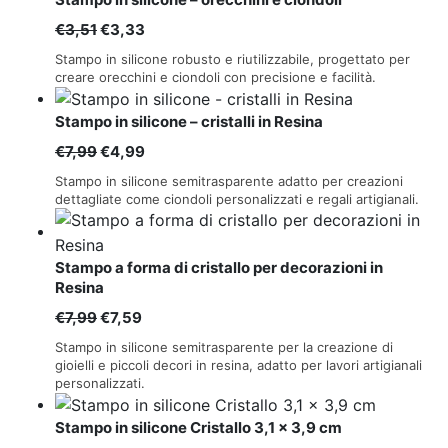
Il
Il
€
3,51
€
3,33
prezzo
prezzo
Stampo in silicone robusto e riutilizzabile, progettato per
originale
attuale
creare orecchini e ciondoli con precisione e facilità.
era:
è:
Stampo in silicone – cristalli in Resina
€3,51.
€3,33.
Il
Il
€
7,99
€
4,99
prezzo
prezzo
Stampo in silicone semitrasparente adatto per creazioni
originale
attuale
dettagliate come ciondoli personalizzati e regali artigianali.
era:
è:
€7,99.
€4,99.
Stampo a forma di cristallo per decorazioni in
Resina
Il
Il
€
7,99
€
7,59
prezzo
prezzo
Stampo in silicone semitrasparente per la creazione di
originale
attuale
gioielli e piccoli decori in resina, adatto per lavori artigianali
personalizzati.
era:
è:
€7,99.
€7,59.
Stampo in silicone Cristallo 3,1 x 3,9 cm