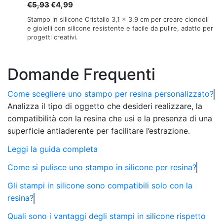
Il
Il
€
5,93
€
4,99
prezzo
prezzo
Stampo in silicone Cristallo 3,1 x 3,9 cm per creare ciondoli
originale
attuale
e gioielli con silicone resistente e facile da pulire, adatto per
progetti creativi.
era:
è:
€5,93.
€4,99.
Domande Frequenti
Come scegliere uno stampo per resina personalizzato?
Analizza il tipo di oggetto che desideri realizzare, la
compatibilità con la resina che usi e la presenza di una
superficie antiaderente per facilitare l’estrazione.
Leggi la guida completa
Come si pulisce uno stampo in silicone per resina?
Gli stampi in silicone sono compatibili solo con la
resina?
Quali sono i vantaggi degli stampi in silicone rispetto