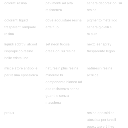
colorati resina
pavimenti ad alta
sahara decorazioni su
Stampi silicone per sapone Stampi silicone
sapone Stampi silicone per candele Stampi per
resistenza
resina
candele silicone Stampo candela silicone Stampi
coloranti liquidi
dove acquistare resina
pigmento metallico
candele silicone Stampi per candele in silicone
trasparenti lampade
arte fluo
sahara gioielli su
Come fare candele con stampi in silicone Stampi
in silicone per candele ingrosso Stampi in
resina
misura
silicone candele Stampi per sapone in silicone
liquidi additivi alcool
set neon fucsia
nextclear spray
Stampi sapone silicone Stampi di silicone per
isopropilico resine
creazioni su resina
trasparente legno
saponette Stampi in silicone per candele Stampi
di silicone per sapone Stampi silicone per
bolle cristalline
saponette Stampi in silicone per sapone Stampi
miscelatore antibolle
naturesin plus resina
naturesin resina
in silicone per saponette See all articles →
per resina epossidica
minerale bi
acrilica
Gomma silicone per stampi 25 articles ▸ Gomma
da stampi Gomma al silicone per stampi Gomma
componente bianca ad
siliconica per stampi Gomma siliconica liquida
alta resistenza senza
per stampi Gomma siliconica fai da te Gomma
guanti e senza
siliconica da colata Gomma liquida per stampi
maschera
Gomma siliconica per stampi durevoli Gomma
siliconica per colata Gomma siliconica per calchi
prolux
resina epossidica
Gomma siliconica colata Gomma siliconica per
atossica per tavoli
stampi 5 kg Gomma al silicone Gomma silicone
epoxytable 5 five