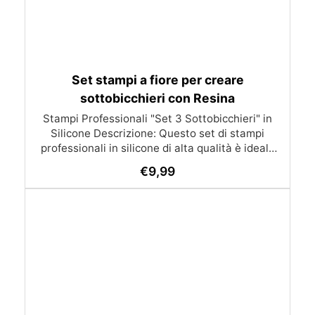
Set stampi a fiore per creare
sottobicchieri con Resina
Stampi Professionali "Set 3 Sottobicchieri" in
Silicone Descrizione: Questo set di stampi
professionali in silicone di alta qualità è ideale
per creare sottobicchieri personalizzati e
€
9,99
decorativi. Perfetto per progetti in resina, è
eccellente anche per elementi decorativi e
oggettistica per casa o ufficio. Gli stampi sono
progettati per essere riutilizzati nel corso degli
anni, offrendo risultati consistenti e di alta
qualità. Caratteristiche: Materiale: Silicone di
alta qualità Colore: Bianco Dimensioni:
Sottobicchieri: 12 cm x 0.8 cm (3 pezzi) Vantaggi:
Flessibilità e Versatilità: Adatti per una vasta
gamma di applicazioni, inclusi sottobicchieri e