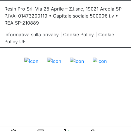
Stampi di gomma Stampini fai da te Stampi
Stampi fiori Stampini cuore Sapone stampi Come
Resin Pro Srl, Via 25 Aprile – Z.I.snc, 19021 Arcola SP
fare stampi Stampi cuori See all articles →
P.IVA: 01473200119 • Capitale sociale 50000€ i.v •
REA SP-210889
Informativa sulla privacy
|
Cookie Policy
|
Cookie
Policy UE