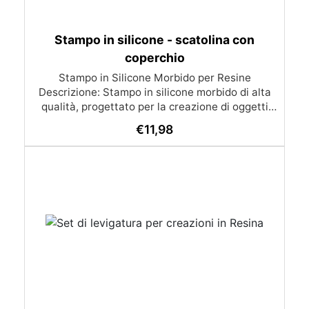
Stampo in silicone - scatolina con
coperchio
Stampo in Silicone Morbido per Resine
Descrizione: Stampo in silicone morbido di alta
qualità, progettato per la creazione di oggetti
come cofanetti portagioie o portaceneri.
€
11,98
Realizzato con silicone professionale, questo
stampo è privo di imperfezioni, indeformabile e
resistente, garantendo risultati perfetti e
duraturi nel tempo. È riutilizzabile e facile da
pulire, con una superficie antiaderente che
facilita l'estrazione delle creazioni in resina.
Caratteristiche Principali: Materiale: Silicone
morbido e resistente. Colore: Semitrasparente.
Misure dello stampo: Diametro 8,5 cm / Altezza 3
cm. Resistenza Termica: Supporta temperature
da -40°C a +210°C. Riutilizzabile e Antiaderente:
Facilita il rilascio delle resine senza deformarsi,