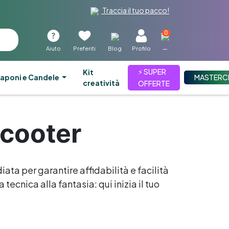
Traccia il tuo pacco!
0
Aiuto
Preferiti
Blog
Profilo
—
⚡ SUPER
kit
aponi e Candele
MASTERC
creatività
OFFERTE
scooter
iata per garantire affidabilità e facilità
tecnica alla fantasia: qui inizia il tuo