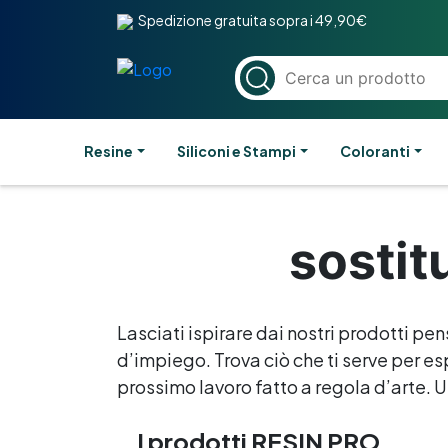
Spedizione gratuita sopra i 49,90€
Resine
Siliconi e Stampi
Coloranti
sostit
Lasciati ispirare dai nostri prodotti pen
d’impiego. Trova ciò che ti serve per esp
prossimo lavoro fatto a regola d’arte. Un
I prodotti RESIN PRO