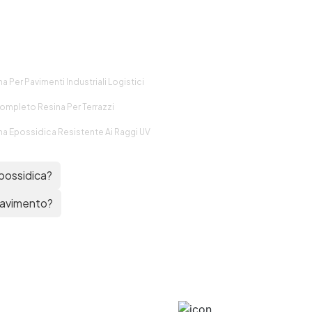
no
ti
 e
a Per Pavimenti Industriali Logistici
Completo Resina Per Terrazzi
na Epossidica Resistente Ai Raggi UV
possidica?
pavimento?