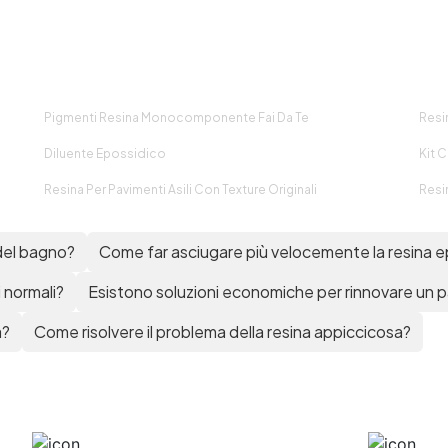
chimica e protezione
tubazioni in pressione? Sì, fi
superiore. Confronto: i
a 12 bar (a seconda del
ivestimenti standard hanno in
diametro e del numero di stra
enere un contenuto solido tra
applicati). 🏁 Perfetto per
il 30% e il 70%. Un contenuto
Manutentori e officine
del 96±2% è tipico di prodotti
Meccanici e idraulici Hobbisti
Pigmenti Resina Monocomponente Fai Da Te
Resin
di fascia alta e ad alte
camperisti Settore nautico,
prestazioni. Scarica qui il
automotive e industriale
Diluente Epossidico
Kit 
atalogo completo + Istruzioni
Resina Per Pavimenti Asili Con Texture Originali
Resi
di applicazione Preparazione
ella superficie Rimuovere sali
e sporco solubile con acqua.
 del bagno?
Come far asciugare più velocemente la resina e
Eliminare grassi e oli con
detergenti appropriati.
i normali?
Esistono soluzioni economiche per rinnovare un 
Carteggiare e pulire
ccuratamente la superficie in
a?
Come risolvere il problema della resina appiccicosa?
calcestruzzo. Rispettare
'intervallo di ricopertura con il
rimer. + Parametri fisici Parte
 Aspetto: liquido trasparente
incolore Viscosità (25 °C):
500±200 mPa·s Densità (25