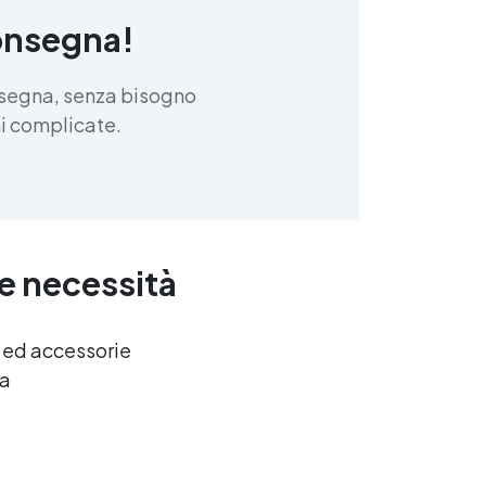
onsegna!
e
nsegna, senza bisogno
mo
oni complicate.
di
al
ue necessità
o
e ed accessorie
o.
ca
te