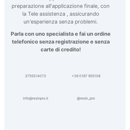
trasparente protettiva Spray trasparente lucido
preparazione all'applicazione finale, con
protettivo Spray lucido trasparente Creme
la Tele assistenza , assicurando
lucidanti per modelli Finiture opache per
superfici Lampada ultravioletto Creme lucidanti
un'esperienza senza problemi.
resine Creme lucidanti per modelli artistici
Creme lucidanti per arte Diluente poliuretanico
Parla con uno specialista e fai un ordine
Creme lucidanti epossidica Cera paraffinica
telefonico senza registrazione e senza
Creme lucidanti per decorazioni in resina Smalto
carte di credito!
trasparente Adesivi per materiali trasparenti
Spray trasparente lucido Creme lucidanti per
gioielli Bomboletta trasparente lucido Lampada
ultravioletta Lampada uv portatile See all
articles →
3755514073
+39 0187 955108
info@resinpro.it
@resin_pro