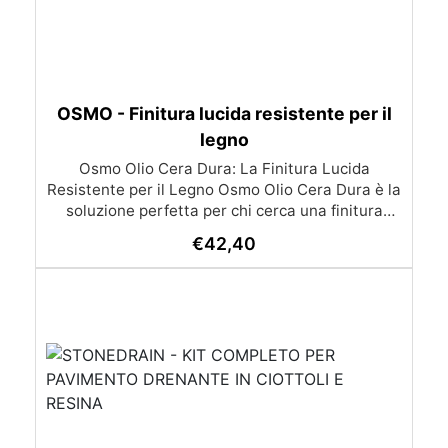
OSMO - Finitura lucida resistente per il
legno
Osmo Olio Cera Dura: La Finitura Lucida
Resistente per il Legno Osmo Olio Cera Dura è la
soluzione perfetta per chi cerca una finitura
lucida, resistente e duratura per il legno. Grazie
€
42,40
alla sua formula innovativa a base di olio e cera,
questo prodotto non solo valorizza il legno ma lo
protegge efficacemente nel tempo, rendendolo
ideale per applicazioni all'interno di ambienti.
Caratteristiche Principali: Finitura Lucida e
Resistente: Offre una finitura lucida che non solo
esalta la bellezza naturale del legno, ma è anche
estremamente resistente agli agenti atmosferici
e ai danni causati da liquidi comuni come vino,
birra, caffè e succhi di frutta. Facile e Veloce da