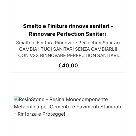
Smalto e Finitura rinnova sanitari -
Rinnovare Perfection Sanitari
Smalto e Finitura Rinnovare Perfection Sanitari
CAMBIA I TUOI SANITARI SENZA CAMBIARLI!
CON V33 RINNOVARE PERFECTION SANITARI
POTRAI DARE UNA NUOVA IMMAGINE ALLA
€
40,00
VASCA DA BAGNO, PIATTO DOCCIA, BIDET.
FACILE, VELOCE ED EFFICACE! I tuoi sanitari
hanno perso il loro smalto bianco e brillante?
Vorresti sostituire quei sanitari di color rosa
pesca ma non hai tanto budget? Niente paura!
Noi di V33 abbiamo la soluzione: Rinnovare
Perfection Sanitari, l’unico smalto all’acqua
ideale per rinnovare tutti i sanitari, senza fatica e
alla portata di tutti. Rinnovare Perfection
Sanitari si avvale dell’esclusiva tecnologia
Hydro+® – 100% impermeabile: Estrema