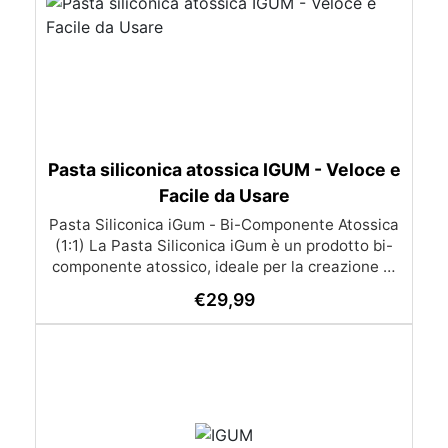
Pasta siliconica atossica IGUM - Veloce e
Facile da Usare
Pasta Siliconica iGum - Bi-Componente Atossica
(1:1) La Pasta Siliconica iGum è un prodotto bi-
componente atossico, ideale per la creazione di
stampi precisi e dettagliati. Morbida e
€
29,99
modellabile, è compatibile con una vasta gamma
di materiali, come resina, gesso, cera, metallo a
basso punto di fusione, sapone e cemento. Con
iGum, puoi riprodurre ornamenti, figurine e
qualsiasi altro oggetto con la massima
semplicità, senza bisogno di strumenti di
precisione o bilance. Caratteristiche Principali