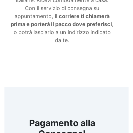
italiane. Ricevi comodamente a casa.
siliconiche Gomma liquida trasparente Gomma
Con il servizio di consegna su
per stampi Gomma siliconica resistente Gomma
siliconica per stampi complessi Gomma siliconica
appuntamento,
il corriere ti chiamerà
liquida Gomma siliconica morbida Gomma colata
prima e porterà il pacco dove preferisci
,
Gomma siliconica per calchi resistenti Gomma
o potrà lasciarlo a un indirizzo indicato
siliconica Gomma siliconica antiaderente See all
articles →
da te.
Pagamento alla