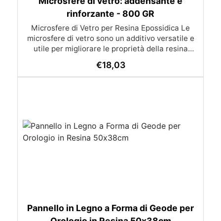
Microsfere di vetro: addensante e
rinforzante - 800 GR
Microsfere di Vetro per Resina Epossidica Le
microsfere di vetro sono un additivo versatile e
utile per migliorare le proprietà della resina
epossidica, rendendola adatta a una varietà di
€
18,03
applicazioni tecniche e artistiche. Ecco un
riepilogo delle loro caratteristiche e modalità
d'uso: Caratteristiche principali: Tipo di Prodotto:
Microsfere di vetro Peso: 800 gr Caratteristiche:
Basso assorbimento di umidità, ideali per
applicazioni sopra e sotto la linea di
galleggiamento. Applicazioni: Autolivellanti,
riempitivi, stucchi. Consistenza: Variabile, in base
alla miscela preparata. Utilizzi principali:
Composti Autolivellanti: Preparazione: Miscelare
2 parti di resina epossidica "Trasparente"
Multiuso (Resin Pro) catalizzata con 1 parte di
microsfere di vetro. Applicazioni: Riempimento di
fessure orizzontali, incollaggi. Composti
Pannello in Legno a Forma di Geode per
Riempitivi: Preparazione: Miscelare 1 parte di
Orologio in Resina 50х38cm