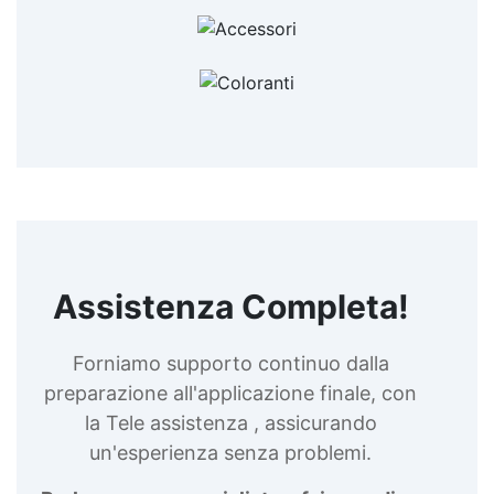
uno stile sobrio e moderno. Useful articles
Orologi unici in resina 19 articles ▸ Orologi in
resina Orologio resina e legno Orologio legno e
resina epossidica Orologio resina Orologi in
resina epossidica Orologi resina Orologi da
parete legno e resina Orologi da parete in resina
Orologi legno e resina Orologio in resina Orologi
resina e legno Orologio in resina fai da te
Orologio in resina epossidica Orologio resina
epossidica Orologio da parete in resina Orologi
in resina effetto marmo Orologio legno e resina
Orologi in resina da parete Orologio resina
effetto marmo See all articles →
Assistenza Completa!
Forniamo supporto continuo dalla
preparazione all'applicazione finale, con
la Tele assistenza , assicurando
un'esperienza senza problemi.