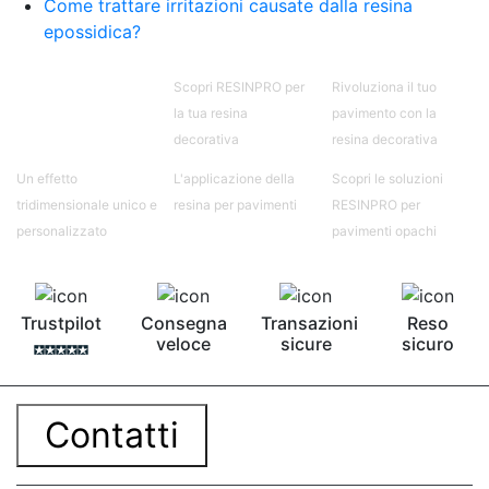
Come trattare irritazioni causate dalla resina
epossidica?
Scopri RESINPRO per
Rivoluziona il tuo
la tua resina
pavimento con la
decorativa
resina decorativa
Un effetto
L'applicazione della
Scopri le soluzioni
tridimensionale unico e
resina per pavimenti
RESINPRO per
personalizzato
pavimenti opachi
Trustpilot
Consegna
Transazioni
Reso
veloce
sicure
sicuro
Contatti