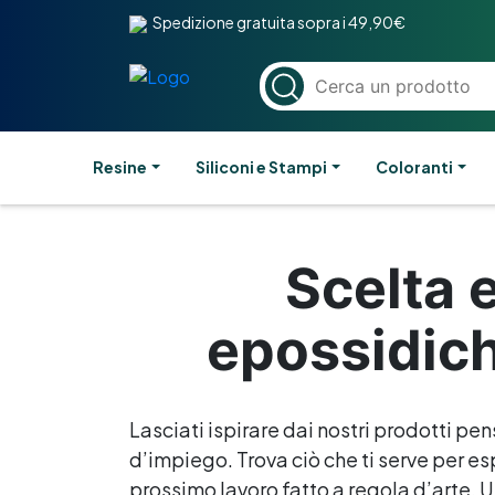
Spedizione gratuita sopra i 49,90€
Resine
Siliconi e Stampi
Coloranti
Scelta 
epossidich
Lasciati ispirare dai nostri prodotti pen
d’impiego. Trova ciò che ti serve per esp
prossimo lavoro fatto a regola d’arte. Un