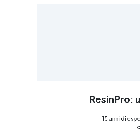
>
(
≤
f
ResinPro: u
R
15 anni di esp
c