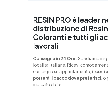
m
RESIN PRO è leader n
S
distribuzione di Resin
f
Coloranti e tutti gli a
T
lavorali
s
Consegna in 24 Ore:
Spediamo in gio
d
località italiane. Ricevi comodamente
consegna su appuntamento,
il corr
porterà il pacco dove preferisci
, o
indicato da te.
4