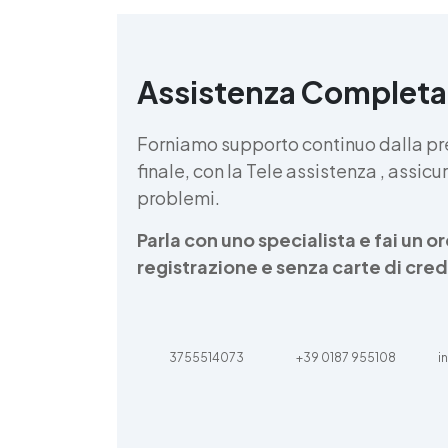
Assistenza Completa
d
v
Forniamo supporto continuo dalla pr
finale, con la Tele assistenza , assi
problemi.
Parla con uno specialista e fai un 
registrazione e senza carte di cred
3755514073
+39 0187 955108
i
d
t