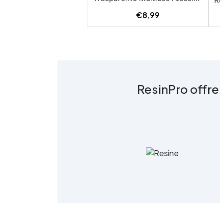
R
€
8,99
A
c
R
ResinPro offre
s