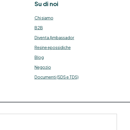
Su di noi
Chi siamo
B2B
Diventa Ambassador
Resine epossidiche
Blog
Negozio
Documenti (SDS e TDS)