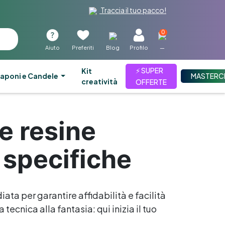
Traccia il tuo pacco!
0
Aiuto
Preferiti
Blog
Profilo
—
⚡ SUPER
kit
aponi e Candele
MASTERC
creatività
OFFERTE
e resine
 specifiche
iata per garantire affidabilità e facilità
tecnica alla fantasia: qui inizia il tuo