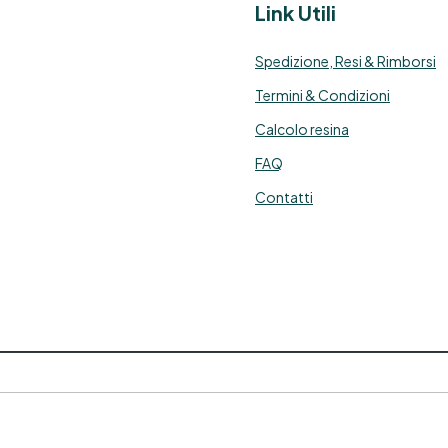
epossidica cancerogena
Link Utili
Resine epossidiche tossicità
Resina epossidica problemi
Spedizione, Resi & Rimborsi
Resina epossidica tossica
esina epossidica cos'è Resina
Termini & Condizioni
epossidica utilizzo See all
Calcolo resina
articles → Tecniche di
applicazione 22 articles ▸
FAQ
Resina epossidica per
piastrelle Legno resina
Contatti
epossidica Resina epossidica
per marmo Legno e resina
epossidica Resina epossidica
su legno Decorazioni Resine
possidiche Resina epossidica
per legno Additivi per Resine
epossidiche DIY Resine
epossidiche per legno Resina
epossidica per legno esterno
esina epossidica trasparente
per legno Resina epossidica