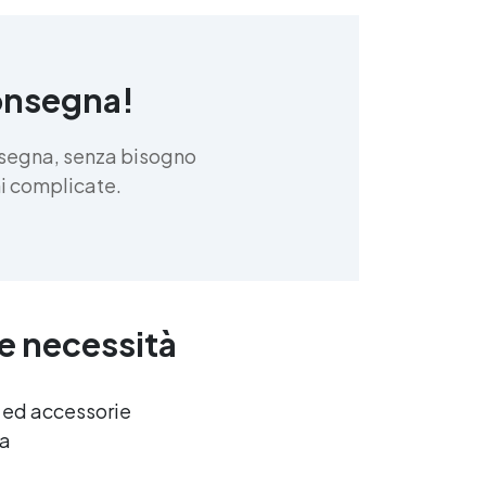
onsegna!
nsegna, senza bisogno
oni complicate.
ue necessità
e ed accessorie
ca