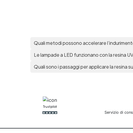
Quali metodi possono accelerare l’indurimento
Le lampade a LED funzionano con la resina U
Quali sono i passaggi per applicare la resina su
r
Trustpilot
Servizio di con
R