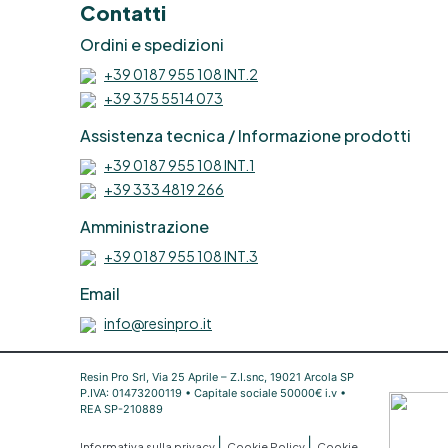
Contatti
Ordini e spedizioni
+39 0187 955 108 INT.2
R
+39 375 5514 073
Assistenza tecnica / Informazione prodotti
+39 0187 955 108 INT.1
+39 333 4819 266
Amministrazione
+39 0187 955 108 INT.3
Email
e
info@resinpro.it
Resin Pro Srl, Via 25 Aprile – Z.I.snc, 19021 Arcola SP
P.IVA: 01473200119 • Capitale sociale 50000€ i.v •
R
REA SP-210889
|
|
Informativa sulla privacy
Cookie Policy
Cookie