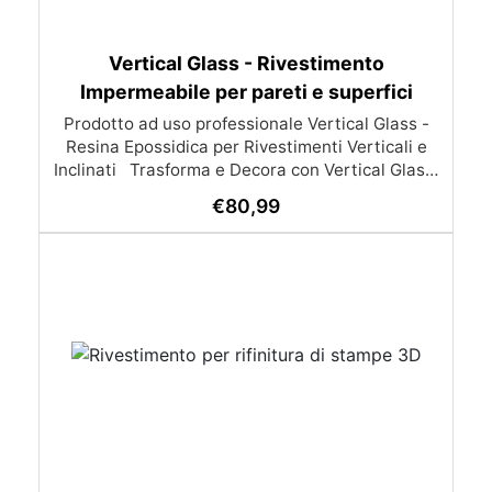
Vertical Glass - Rivestimento
Impermeabile per pareti e superfici
Prodotto ad uso professionale Vertical Glass -
Resina Epossidica per Rivestimenti Verticali e
Inclinati Trasforma e Decora con Vertical Glass!
Vertical Glass è la resina epossidica definitiva
€
80,99
per rivestimenti verticali e inclinate, ideale per
decorare e proteggere le tue superfici con stile e
facilità. Aggiungi un tocco di eleganza e
resistenza ai tuoi spazi con un’applicazione
semplice e risultati brillanti. Caratteristiche
Principali: Creatività Senza Limiti: Scatena la tua
creatività con Vertical Glass! Adatta per
rivestimenti decorativi semplici ed efficaci,
questa resina ti permette di creare design nitidi
e dettagliati, mantenendo intatta l'integrità del
tuo progetto. Protezione e Decoro: Vertical Glass
offre una protezione durevole contro usura e