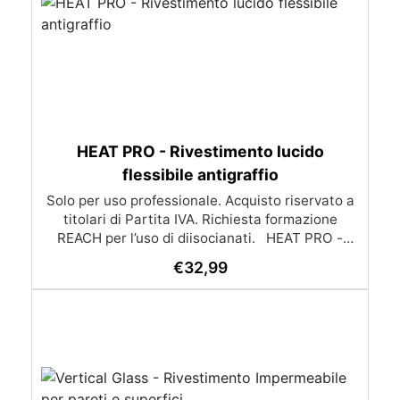
HEAT PRO - Rivestimento lucido
flessibile antigraffio
Solo per uso professionale. Acquisto riservato a
titolari di Partita IVA. Richiesta formazione
REACH per l’uso di diisocianati. HEAT PRO -
Rivestimento Protettivo Antigraffio Resiste fino a
€
32,99
200°C Cerchi un prodotto che protegga
efficacemente le tue creazioni in resina? Temi
graffi ed usura dei tuoi vassoi e sottobicchieri?
HEAT PRO è la soluzione ideale! Questa resina
poliuretanica trasparente, bicomponente, è
progettata per proteggere piccole e medie
superfici, come sottobicchieri e vassoi fino a 25