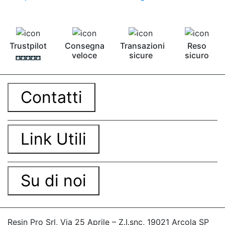
Rivestire con resina Corso resina Spatolato
resina See all articles → Resina per plastica 32
articles ▸ Resina acrilica trasparente Resina
materiale Lampada uv per resina Resina
Trustpilot
Consegna
Transazioni
Reso
poliuretanica trasparente Resina poliuretanica
veloce
sicure
sicuro
Resine Resina effetto acqua Resina liquida
trasparente Resina trasparente Resina per
plastica dura Resina uv trasparente Resina
acrilico Resina trasparente liquida Resina uv
Contatti
come si usa Resina trasparente per marmo
Autolivellante resina Resina plastica Resina
cristallina Resina liquida Resina acrilica Resina
che materiale è Resina uv La resina Resina
Link Utili
opaca Resina decorativa Resina 3d Resina
líquida Resina alta temperatura Resina per alte
temperature Kit resina Resina siliconica Resina
metacrilica See all articles → Decorazioni
Su di noi
pavimenti resina 40 articles ▸ Resina a
pavimento Decorazioni pavimenti resina Resina
pavimento Rivestimento in resina per pavimenti
Posa pavimenti in resina Posatori di resina per
Resin Pro Srl, Via 25 Aprile – Z.I.snc, 19021 Arcola SP