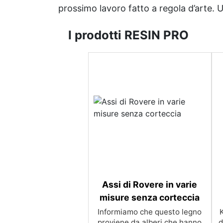
prossimo lavoro fatto a regola d’arte. Uni
I prodotti RESIN PRO
Assi di Rovere in varie
misure senza corteccia
Informiamo che questo legno
Kit Top Cucina Effetto Marmo di Carrara Trasforma il tuo top cucina con l’elegante effetto marmo di Carrara utilizzando il nostro kit completo! I nostri kit sono progettati per offrirti tutto il necessario per creare un effetto marmo di alta qualità con resina epossidica. Scegli il kit che meglio si adatta alle tu
proviene da alberi che hanno