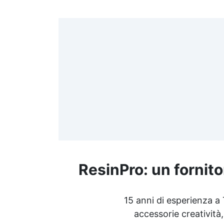
Protezione per tavolo in legno
Basi legno rotonde Basi in
legno Come fare tavolo in
legno Sottobicchieri in legno
Parete con pannelli di legno
Prezzo del legno di noce
Parete pannelli legno Stucco
legno esterno Riparare legno
marcio Finitura lucida per
legno Riempire fessure travi
legno Rivestimento legno
esterno See all articles →
ResinPro: un fornito
15 anni di esperienza a
accessorie creatività,