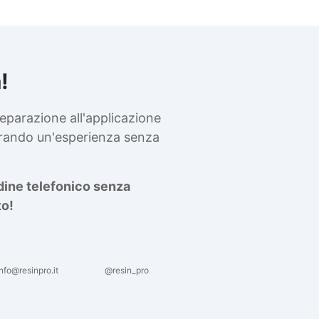
Versatilità: Ideale per la
realizzazione di mobili, utensi
da cucina, intagli artistici, e
oggetti decorativi. Durezza 
lavorabilità: Nonostante la s
!
robustezza, è facilmente
lavorabile, perfetto per
dettagli complessi e raffinati
eparazione all'applicazione
Compatibilità con Resine
curando un'esperienza senza
Epossidiche: Ideale per esse
abbinato a resine, esaltando 
contrasto tra il legno e gli
rdine telefonico senza
effetti traslucidi delle colate
Dimensioni personalizzabili
to!
Spessori variabili a second
delle esigenze. Lunghezze 
larghezze personalizzabili i
base al tuo progetto specific
nfo@resinpro.it
@resin_pro
Esalta la qualità e l'eleganz
del legno di ulivo italiano ne
tuoi prossimi progetti! Usefu