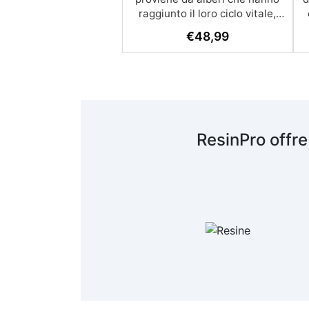
raggiunto il loro ciclo vitale,
altri che sono stati abbattuti
€
48,99
dalle tempeste e che grazie a
nuove tecniche hanno ancora
una volta un'altra opportunità
per evitare di cadere nell'oblio.
Questi pezzi sono stati
essiccati naturalmente per più
di 10 anni e sono stati
ResinPro offre
selezionati con i migliori criteri
per offrire un legno di alta
qualità che, una volta lavorato,
vi mostrerà la bellezza del
nostro secolare noce spagnolo
attraverso quelle capricciose
venature. Un legno in
condizioni di umidità ottimali
per evitare possibili
contrattempi causati da una
scarsa essiccazione o da una
cattiva manipolazione durante