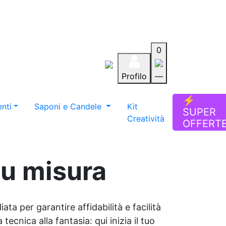
0
Profilo
—
Aiuto
Preferiti
Blog
⚡
nti
Saponi e Candele
Kit
SUPER
Creatività
OFFERT
su misura
ata per garantire affidabilità e facilità
tecnica alla fantasia: qui inizia il tuo