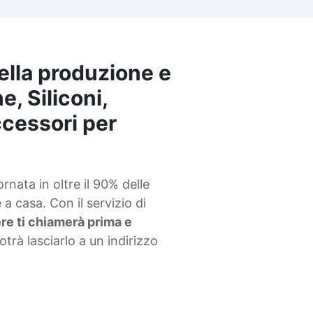
articles Tecniche di
rivestimento tavoli 31 articl
▸ Tavolo resinato Tavolo leg
e resina Tavolo in vetroresin
Tavolo in legno resina Tavol
ella produzione e
con resina e legno Tavoli co
e, Siliconi,
resina Tavolo con resina
Stampo per tavolo in resina
accessori per
Tavoli legno con resina Tavo
legno con resina Tavoli in
legno con resina Tavoli legn
resina Tavolo in legno con
resina Tavolo legno resina
nata in oltre il 90% delle
Tavoli in legno e resina Tavol
a casa. Con il servizio di
di legno e resina Tavolo
iere ti chiamerà prima e
vetroresina Tavoli resina e
legno Tavolo resina e legno
potrà lasciarlo a un indirizzo
Tavolo in resina prezzo Tavo
legno e resina trasparente
Tavoli con resina e legno
Tavolo in resina e legno Tavo
legno e resina prezzo Tavolo 