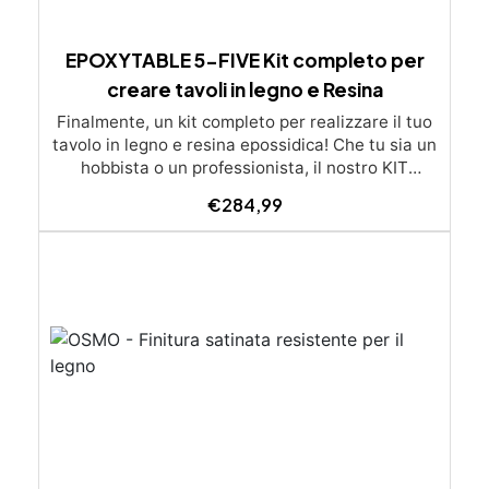
EPOXYTABLE 5-FIVE Kit completo per
creare tavoli in legno e Resina
Finalmente, un kit completo per realizzare il tuo
tavolo in legno e resina epossidica! Che tu sia un
hobbista o un professionista, il nostro KIT
EPOXYTABLE 5-FIVE offre tutto ciò di cui hai
€
284,99
bisogno per creare un tavolo unico e
personalizzato. Contenuto del Kit: Resina
Epossidica EPOXYTABLE 5-FIVE: 9 kg di resina
(5.8kg di A e 3.2 di B) Colate fino a 5 cm di
spessore Perfetta per colate ad alte
temperature e resistenza ai graffi Bassissima
esotermia per evitare surriscaldamento e
deformazioni Pellicola Distaccante “Shiny
Shield”: Sufficienti per una superficie di 0,3 m²
(per KIT BEGINNER) Applicabile su qualsiasi
superficie, facilmente removibile Crea una
superficie lucida e senza bolle d'aria Silicone in
Pasta Atossico: Per sigillare (500 g) Facile da