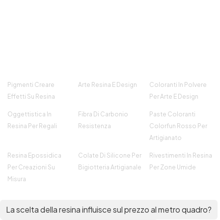
Pigmenti Creare
Arte Resina E Design
Coloranti In Polvere
Effetti Su Resina
Per Arte E Design
Oggettistica In
Fibra Di Carbonio
Paste Coloranti
Resina Per Regali
Resistenza
Colorfun Rosso Per
Artigianato
Resina Epossidica
Colate Di Silicone Per
Rivestimenti In Resina
Per Creazioni Su
Bigiotteria Artigianale
Per Zone Umide
Misura
La scelta della resina influisce sul prezzo al metro quadro?