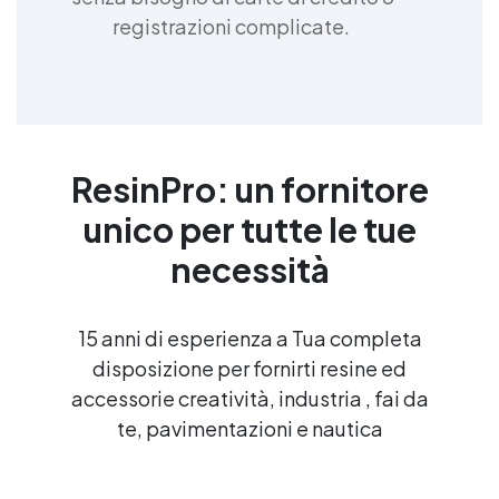
Creme lucidanti epossidica Cera paraffinica
registrazioni complicate.
Creme lucidanti per decorazioni in resina Smalto
trasparente Adesivi per materiali trasparenti
Spray trasparente lucido Creme lucidanti per
gioielli Bomboletta trasparente lucido Lampada
ultravioletta Lampada uv portatile See all
articles →
ResinPro: un fornitore
unico per tutte le tue
necessità
15 anni di esperienza a Tua completa
disposizione per fornirti resine ed
accessorie creatività, industria , fai da
te, pavimentazioni e nautica