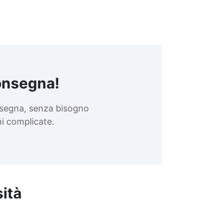
onsegna!
nsegna, senza bisogno
oni complicate.
sità