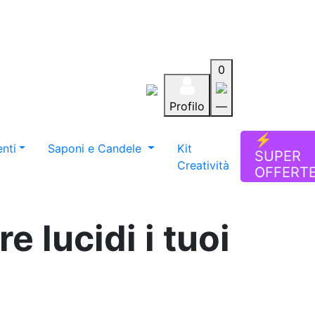
0
Profilo
—
Aiuto
Preferiti
Blog
⚡
nti
Saponi e Candele
Kit
SUPER
Creatività
OFFERT
e lucidi i tuoi