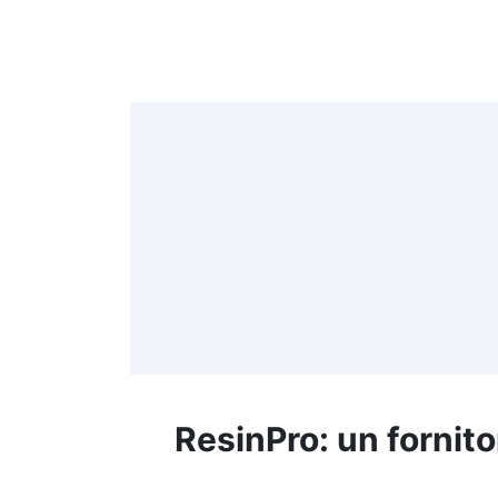
4
>
(
≤
f
ResinPro: un fornito
R