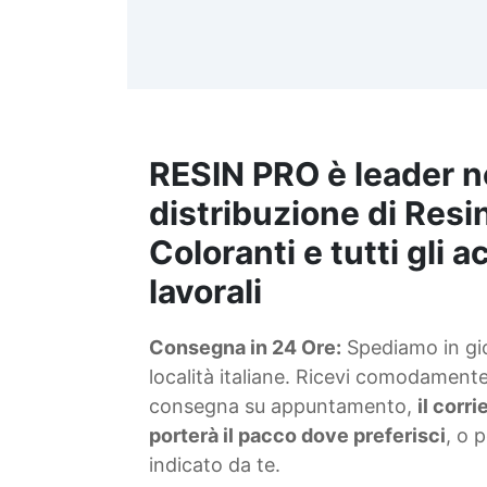
d
t
m
RESIN PRO è leader n
S
f
distribuzione di Resin
Coloranti e tutti gli 
T
lavorali
s
Consegna in 24 Ore:
Spediamo in gior
d
località italiane. Ricevi comodamente 
consegna su appuntamento,
il corr
porterà il pacco dove preferisci
, o 
indicato da te.