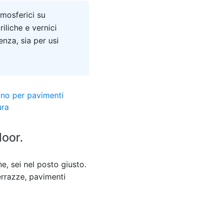
tmosferici su
iliche e vernici
enza, sia per usi
door.
e, sei nel posto giusto.
errazze, pavimenti