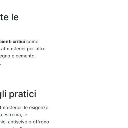
te le
ienti critici
come
 atmosferici per oltre
legno e cemento.
.
i pratici
 atmosferici, le esigenze
za estrema, le
nici antiscivolo offrono