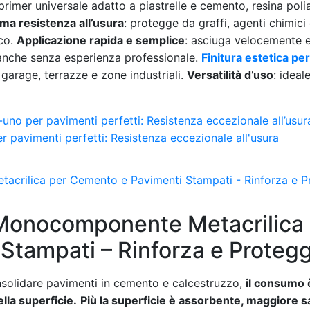
 primer universale adatto a piastrelle e cemento, resina poli
ma resistenza all’usura
: protegge da graffi, agenti chimici 
ico.
Applicazione rapida e semplice
: asciuga velocemente e
 anche senza esperienza professionale.
Finitura estetica pe
u garage, terrazze e zone industriali.
Versatilità d’uso
: ideal
no per pavimenti perfetti: Resistenza eccezionale all’usur
 Monocomponente Metacrilica
Stampati – Rinforza e Proteg
nsolidare pavimenti in cemento e calcestruzzo,
il consumo 
lla superficie.
Più la superficie è assorbente, maggiore sa