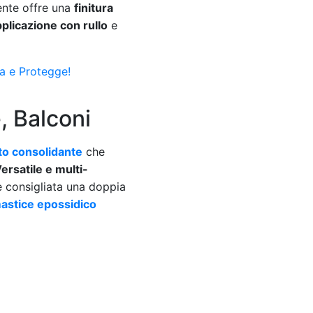
ente offre una
finitura
pplicazione con rullo
e
a e Protegge!
, Balconi
to consolidante
che
ersatile e multi-
è consigliata una doppia
 mastice epossidico