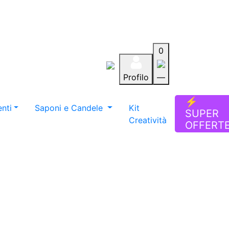
0
Profilo
—
Aiuto
Preferiti
Blog
⚡
nti
Saponi e Candele
Kit
SUPER
Creatività
OFFERT