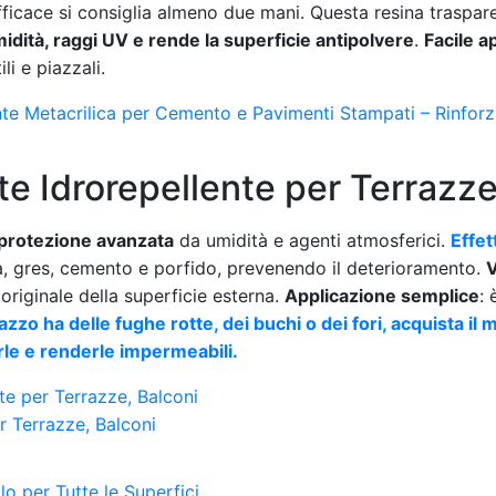
ficace si consiglia almeno due mani. Questa resina traspar
midità, raggi UV e rende la superficie antipolvere
.
Facile a
li e piazzali.
e Metacrilica per Cemento e Pavimenti Stampati – Rinforz
te Idrorepellente per Terrazze
protezione avanzata
da umidità e agenti atmosferici.
Effet
ra, gres, cemento e porfido, prevenendo il deterioramento.
V
 originale della superficie esterna.
Applicazione semplice
: 
razzo ha delle fughe rotte, dei buchi o dei fori, acquista il
le e renderle impermeabili.
te per Terrazze, Balconi