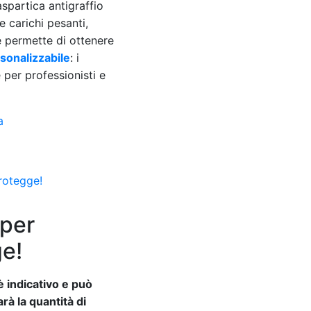
aspartica antigraffio
e carichi pesanti,
 permette di ottenere
rsonalizzabile
: i
e per professionisti e
a
 per
ge!
è indicativo e può
rà la quantità di