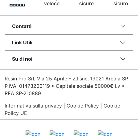
veloce
sicure
sicuro
bicomponente Malta epossidica Colla
bicomponente Pavimento epossidico pro e
contro Epossidica Colla epossidica plastica See
all articles →
Contatti
Link Utili
Su di noi
Resin Pro Srl, Via 25 Aprile – Z.I.snc, 19021 Arcola SP
P.IVA: 01473200119 • Capitale sociale 50000€ i.v •
REA SP-210889
Informativa sulla privacy
|
Cookie Policy
|
Cookie
Policy UE