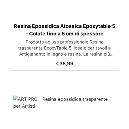
Resina Epossidica Atossica Epoxytable 5
- Colate fino a 5 cm di spessore
Prodotto ad uso professionale Resina
trasparente EpoxyTable 5: ideale per tavoli e
Artigiananto in legno e resina. La resina più
venduta , resistente ai graffi e ingiallimento,
€
38,99
perfetta per colate di alto spessore fino a 5 cm.
Applicazioni Principali: Realizzazione di tavoli in
legno e resina con colate di alto spessore.
Progetti artistici e di design che prevedano una
colata in spessore Inglobamenti di oggetti (fiori,
monete, pietre, ecc) Colate riempitive in
spessore dentro stampi e cassaforme
Caratteristiche principali: ✅ Bassissima
esotermia per colate fino a 5 cm (è possibile fare
più colate a distanza di 12-24h) ✅ Filtri UV per
prevenire l’ingiallimento e mantenere la