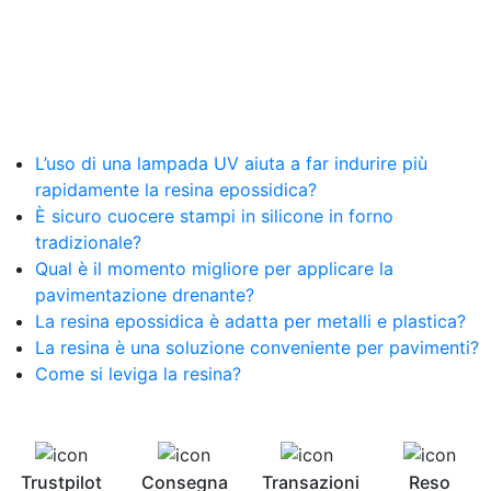
resina Spatolato resina See all articles →
Epossidico per pavimenti 41 articles ▸ Epossidico
per pavimenti Pavimenti epossidici Applicazioni
Creative Epossidiche Epossidica vernice Colla
epossidica per legno Tavolo epossidico Colla
epossidica bicomponente plastica Impregnante
epossidico Colla epossidica bicomponente per
L’uso di una lampada UV aiuta a far indurire più
plastica Colla epossidica Colla epossidica
rapidamente la resina epossidica?
bicomponente Epossidica colla Colla
bicomponente plastica Bicomponente
È sicuro cuocere stampi in silicone in forno
trasparente Pasta bicomponente per metalli
tradizionale?
Epossidica bicomponente Bicomponente
Qual è il momento migliore per applicare la
epossidico Colle bicomponenti Epossidica
pavimentazione drenante?
significato Epossidico significato Polietilene telo
La resina epossidica è adatta per metalli e plastica?
Smalto epossidico Colla epossidica legno Colla
La resina è una soluzione conveniente per pavimenti?
epossidica per plastica Collanti epossidici Colla
Come si leviga la resina?
bicomponente per plastica Cariche per Epossidici
Cariche Epossidiche Adesivo bicomponente
epossidico Colla bicomponente epossidica
Pavimento epossidico Acquista Glitter Epossidico
Applicazioni di Epossidici Colle epossidiche
Trustpilot
Consegna
Transazioni
Reso
Mastice epossidico Adesivo epossidico